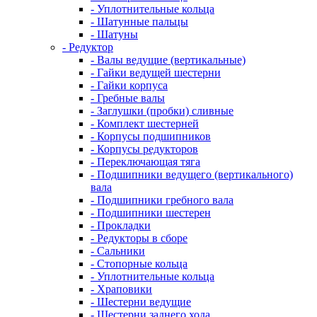
- Уплотнительные кольца
- Шатунные пальцы
- Шатуны
- Редуктор
- Валы ведущие (вертикальные)
- Гайки ведущей шестерни
- Гайки корпуса
- Гребные валы
- Заглушки (пробки) сливные
- Комплект шестерней
- Корпусы подшипников
- Корпусы редукторов
- Переключающая тяга
- Подшипники ведущего (вертикального)
вала
- Подшипники гребного вала
- Подшипники шестерен
- Прокладки
- Редукторы в сборе
- Сальники
- Стопорные кольца
- Уплотнительные кольца
- Храповики
- Шестерни ведущие
- Шестерни заднего хода