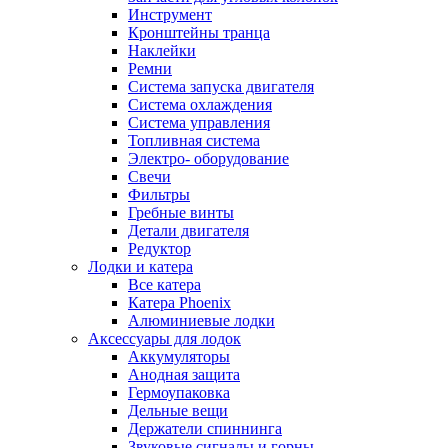
Инструмент
Кронштейны транца
Наклейки
Ремни
Система запуска двигателя
Система охлаждения
Система управления
Топливная система
Электро- оборудование
Свечи
Фильтры
Гребные винты
Детали двигателя
Редуктор
Лодки и катера
Все катера
Катера Phoenix
Алюминиевые лодки
Аксессуары для лодок
Аккумуляторы
Анодная защита
Гермоупаковка
Дельные вещи
Держатели спиннинга
Звуковые сигналы и горны