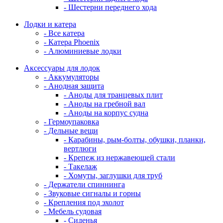
- Шестерни переднего хода
Лодки и катера
- Все катера
- Катера Phoenix
- Алюминиевые лодки
Аксессуары для лодок
- Аккумуляторы
- Анодная защита
- Аноды для транцевых плит
- Аноды на гребной вал
- Аноды на корпус судна
- Гермоупаковка
- Дельные вещи
- Карабины, рым-болты, обушки, планки,
вертлюги
- Крепеж из нержавеющей стали
- Такелаж
- Хомуты, заглушки для труб
- Держатели спиннинга
- Звуковые сигналы и горны
- Крепления под эхолот
- Мебель судовая
- Сиденья