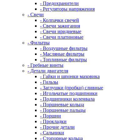
- Предохранители
- Регуляторы напряжения
- Свечи
- Колпачки свечей
- Свечи зажигания
- Свечи иридиевые
- Свечи платиновые
- Фильтры
- Воздушные фильтры
- Масляные фильтры
- Топливные фильтры
- Гребные винты
- Детали двигателя
- Гайки и шпонки маховика
- Гильзы
- Заглушки (пробки) сливные
- Игольчатые подшипники
- Подшипники коленвала
- Поршневые кольца
- Поршневые пальцы
- Поршни
- Прокладки
- Прочие детали
- Сальники
- Стопорные кольца