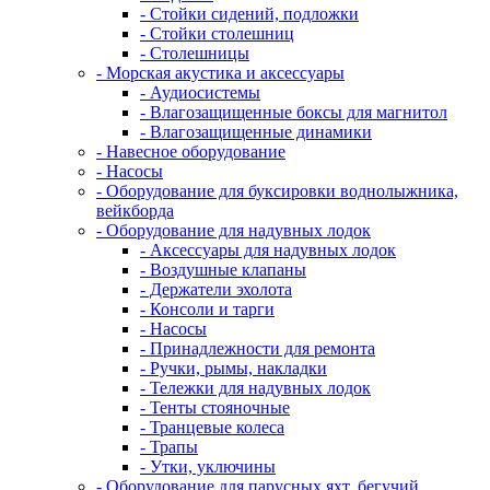
- Стойки сидений, подложки
- Стойки столешниц
- Столешницы
- Морская акустика и аксессуары
- Аудиосистемы
- Влагозащищенные боксы для магнитол
- Влагозащищенные динамики
- Навесное оборудование
- Насосы
- Оборудование для буксировки воднолыжника,
вейкборда
- Оборудование для надувных лодок
- Аксессуары для надувных лодок
- Воздушные клапаны
- Держатели эхолота
- Консоли и тарги
- Насосы
- Принадлежности для ремонта
- Ручки, рымы, накладки
- Тележки для надувных лодок
- Тенты стояночные
- Транцевые колеса
- Трапы
- Утки, уключины
- Оборудование для парусных яхт, бегучий