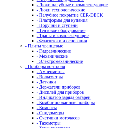
- Люки палубные и комплектующие
- Люки технологические
- Палубное покрытие CER-DECK
- Платформы для купания
- Поручни и ступени
- Тентовое оборудование
- Трапы и комплектующие
- Флагштоки и основания
- Плиты транцевые
- Гидравлические
- Механические
- Электромеханические
- Приборы контроля
- Амперметры
- Вольтметры
- Датчики
- Держатели приборов
- Дисплей для приборов
- Индикатор заряда батареи
- Комбинированные приборы
- Компасы
- Спидометры
- Счетчики моточасов
- Тахометры