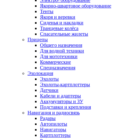
Электро- оборудование
Якорно-швартовое оборудование
Тенты
Якоря и веревки
Сиденья и накладки
Транцевые колёса
Спасательные жилеты
Прицепы
Общего назначения
Для водной техники
Для мототехники
Коммерческие
Спецназначения
Эхолокация
Эхолоты
Эхолоты-картплоттеры
Датчики
Кабели и адаптеры
Аккумуляторы и ЗУ
Подставки и крепления
Навигация и радиосвязь
Радары
Автопилоты
Навигаторы
Картплоттеры