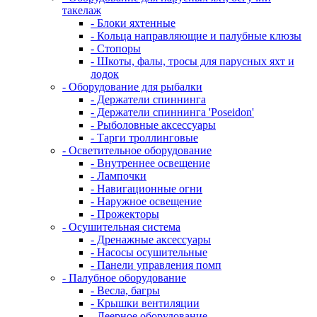
такелаж
- Блоки яхтенные
- Кольца направляющие и палубные клюзы
- Стопоры
- Шкоты, фалы, тросы для парусных яхт и
лодок
- Оборудование для рыбалки
- Держатели спиннинга
- Держатели спиннинга 'Poseidon'
- Рыболовные аксессуары
- Тарги троллинговые
- Осветительное оборудование
- Внутреннее освещение
- Лампочки
- Навигационные огни
- Наружное освещение
- Прожекторы
- Осушительная система
- Дренажные аксессуары
- Насосы осушительные
- Панели управления помп
- Палубное оборудование
- Весла, багры
- Крышки вентиляции
- Леерное оборудование