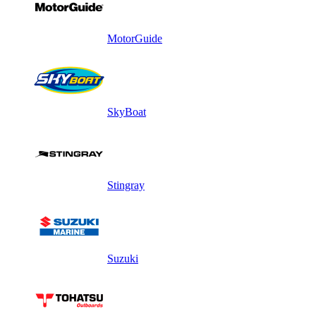
MotorGuide
SkyBoat
Stingray
Suzuki