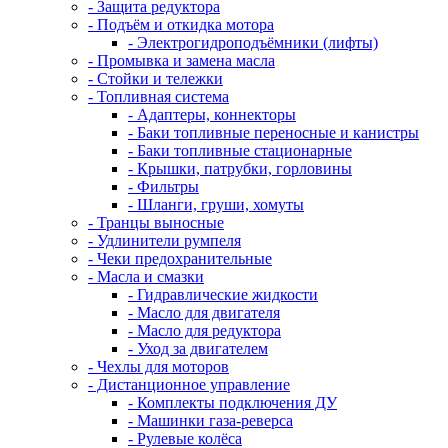
- Защита редуктора
- Подъём и откидка мотора
- Электрогидроподъёмники (лифты)
- Промывка и замена масла
- Стойки и тележки
- Топливная система
- Адаптеры, коннекторы
- Баки топливные переносные и канистры
- Баки топливные стационарные
- Крышки, патрубки, горловины
- Фильтры
- Шланги, груши, хомуты
- Транцы выносные
- Удлинители румпеля
- Чеки предохранительные
- Масла и смазки
- Гидравлические жидкости
- Масло для двигателя
- Масло для редуктора
- Уход за двигателем
- Чехлы для моторов
- Дистанционное управление
- Комплекты подключения ДУ
- Машинки газа-реверса
- Рулевые колёса