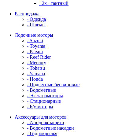
- 2x - тактный
Распродажа
- Одежда
- Шлемы
Лодочные моторы
- Suzuki
- Toyama
- Parsun
- Reef Rider
- Mercury
- Tohatsu
- Yamaha
- Honda
- Подвесные бензиновые
- Водомётные
- Электромоторы
- Стационарные
- Б/у моторы
Аксессуары для моторов
- Анодная защита
- Водометные насадки
- Гидрокрылья