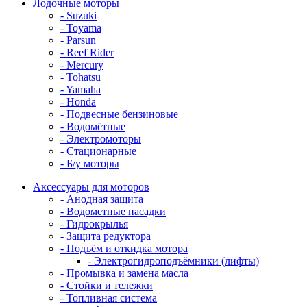
Лодочные моторы
- Suzuki
- Toyama
- Parsun
- Reef Rider
- Mercury
- Tohatsu
- Yamaha
- Honda
- Подвесные бензиновые
- Водомётные
- Электромоторы
- Стационарные
- Б/у моторы
Аксессуары для моторов
- Анодная защита
- Водометные насадки
- Гидрокрылья
- Защита редуктора
- Подъём и откидка мотора
- Электрогидроподъёмники (лифты)
- Промывка и замена масла
- Стойки и тележки
- Топливная система