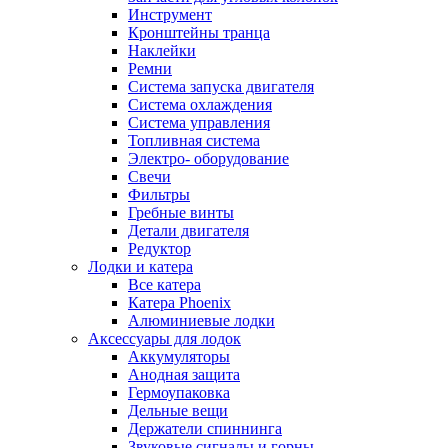
Инструмент
Кронштейны транца
Наклейки
Ремни
Система запуска двигателя
Система охлаждения
Система управления
Топливная система
Электро- оборудование
Свечи
Фильтры
Гребные винты
Детали двигателя
Редуктор
Лодки и катера
Все катера
Катера Phoenix
Алюминиевые лодки
Аксессуары для лодок
Аккумуляторы
Анодная защита
Гермоупаковка
Дельные вещи
Держатели спиннинга
Звуковые сигналы и горны