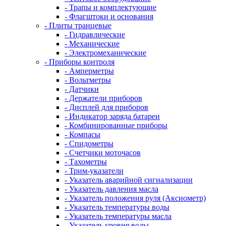
- Трапы и комплектующие
- Флагштоки и основания
- Плиты транцевые
- Гидравлические
- Механические
- Электромеханические
- Приборы контроля
- Амперметры
- Вольтметры
- Датчики
- Держатели приборов
- Дисплей для приборов
- Индикатор заряда батареи
- Комбинированные приборы
- Компасы
- Спидометры
- Счетчики моточасов
- Тахометры
- Трим-указатели
- Указатель аварийной сигнализации
- Указатель давления масла
- Указатель положения руля (Аксиометр)
- Указатель температуры воды
- Указатель температуры масла
- Указатель уровня воды