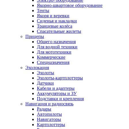
Электро- оборудование
Якорно-швартовое оборудование
Тенты
Якоря и веревки
Сиденья и накладки
Транцевые колёса
Спасательные жилеты
Прицепы
Общего назначения
Для водной техники
Для мототехники
Коммерческие
Спецназначения
Эхолокация
Эхолоты
Эхолоты-картплоттеры
Датчики
Кабели и адаптеры
Аккумуляторы и ЗУ
Подставки и крепления
Навигация и радиосвязь
Радары
Автопилоты
Навигаторы
Картплоттеры