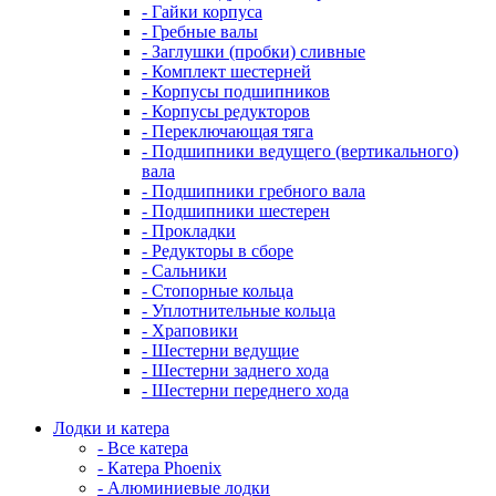
- Гайки корпуса
- Гребные валы
- Заглушки (пробки) сливные
- Комплект шестерней
- Корпусы подшипников
- Корпусы редукторов
- Переключающая тяга
- Подшипники ведущего (вертикального)
вала
- Подшипники гребного вала
- Подшипники шестерен
- Прокладки
- Редукторы в сборе
- Сальники
- Стопорные кольца
- Уплотнительные кольца
- Храповики
- Шестерни ведущие
- Шестерни заднего хода
- Шестерни переднего хода
Лодки и катера
- Все катера
- Катера Phoenix
- Алюминиевые лодки