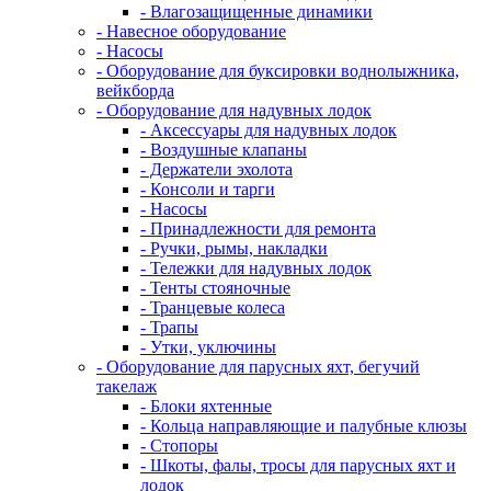
- Влагозащищенные динамики
- Навесное оборудование
- Насосы
- Оборудование для буксировки воднолыжника,
вейкборда
- Оборудование для надувных лодок
- Аксессуары для надувных лодок
- Воздушные клапаны
- Держатели эхолота
- Консоли и тарги
- Насосы
- Принадлежности для ремонта
- Ручки, рымы, накладки
- Тележки для надувных лодок
- Тенты стояночные
- Транцевые колеса
- Трапы
- Утки, уключины
- Оборудование для парусных яхт, бегучий
такелаж
- Блоки яхтенные
- Кольца направляющие и палубные клюзы
- Стопоры
- Шкоты, фалы, тросы для парусных яхт и
лодок