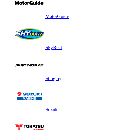
MotorGuide
SkyBoat
Stingray
Suzuki