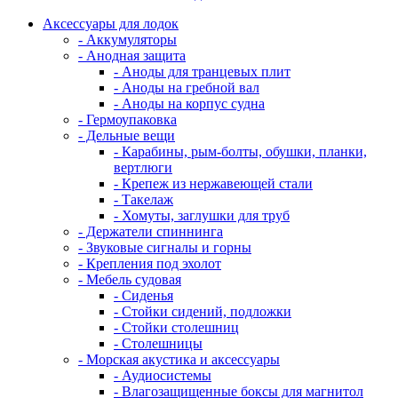
Аксессуары для лодок
- Аккумуляторы
- Анодная защита
- Аноды для транцевых плит
- Аноды на гребной вал
- Аноды на корпус судна
- Гермоупаковка
- Дельные вещи
- Карабины, рым-болты, обушки, планки,
вертлюги
- Крепеж из нержавеющей стали
- Такелаж
- Хомуты, заглушки для труб
- Держатели спиннинга
- Звуковые сигналы и горны
- Крепления под эхолот
- Мебель судовая
- Сиденья
- Стойки сидений, подложки
- Стойки столешниц
- Столешницы
- Морская акустика и аксессуары
- Аудиосистемы
- Влагозащищенные боксы для магнитол