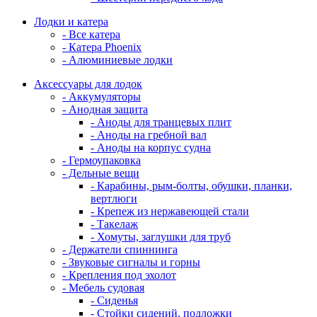
Лодки и катера
- Все катера
- Катера Phoenix
- Алюминиевые лодки
Аксессуары для лодок
- Аккумуляторы
- Анодная защита
- Аноды для транцевых плит
- Аноды на гребной вал
- Аноды на корпус судна
- Гермоупаковка
- Дельные вещи
- Карабины, рым-болты, обушки, планки,
вертлюги
- Крепеж из нержавеющей стали
- Такелаж
- Хомуты, заглушки для труб
- Держатели спиннинга
- Звуковые сигналы и горны
- Крепления под эхолот
- Мебель судовая
- Сиденья
- Стойки сидений, подложки