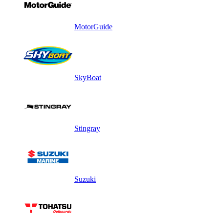
MotorGuide
SkyBoat
Stingray
Suzuki