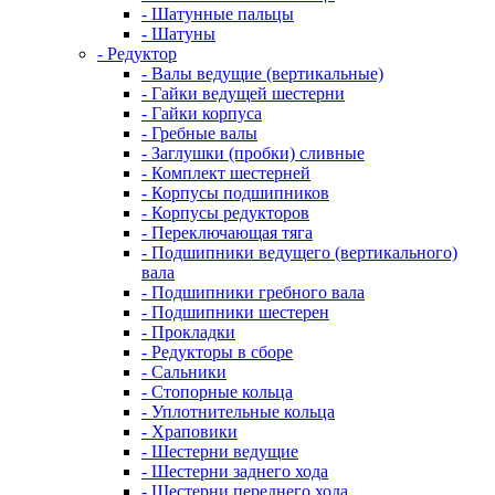
- Шатунные пальцы
- Шатуны
- Редуктор
- Валы ведущие (вертикальные)
- Гайки ведущей шестерни
- Гайки корпуса
- Гребные валы
- Заглушки (пробки) сливные
- Комплект шестерней
- Корпусы подшипников
- Корпусы редукторов
- Переключающая тяга
- Подшипники ведущего (вертикального)
вала
- Подшипники гребного вала
- Подшипники шестерен
- Прокладки
- Редукторы в сборе
- Сальники
- Стопорные кольца
- Уплотнительные кольца
- Храповики
- Шестерни ведущие
- Шестерни заднего хода
- Шестерни переднего хода