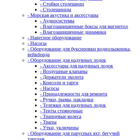
- Стойки столешниц
- Столешницы
- Морская акустика и аксессуары
- Аудиосистемы
- Влагозащищенные боксы для магнитол
- Влагозащищенные динамики
- Навесное оборудование
- Насосы
- Оборудование для буксировки воднолыжника,
вейкборда
- Оборудование для надувных лодок
- Аксессуары для надувных лодок
- Воздушные клапаны
- Держатели эхолота
- Консоли и тарги
- Насосы
- Принадлежности для ремонта
- Ручки, рымы, накладки
- Тележки для надувных лодок
- Тенты стояночные
- Транцевые колеса
- Трапы
- Утки, уключины
- Оборудование для парусных яхт, бегучий
такелаж