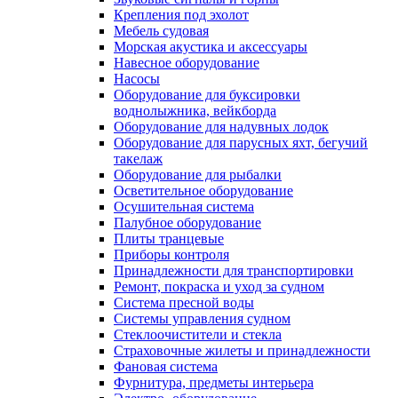
Крепления под эхолот
Мебель судовая
Морская акустика и аксессуары
Навесное оборудование
Насосы
Оборудование для буксировки
воднолыжника, вейкборда
Оборудование для надувных лодок
Оборудование для парусных яхт, бегучий
такелаж
Оборудование для рыбалки
Осветительное оборудование
Осушительная система
Палубное оборудование
Плиты транцевые
Приборы контроля
Принадлежности для транспортировки
Ремонт, покраска и уход за судном
Система пресной воды
Системы управления судном
Стеклоочистители и стекла
Страховочные жилеты и принадлежности
Фановая система
Фурнитура, предметы интерьера