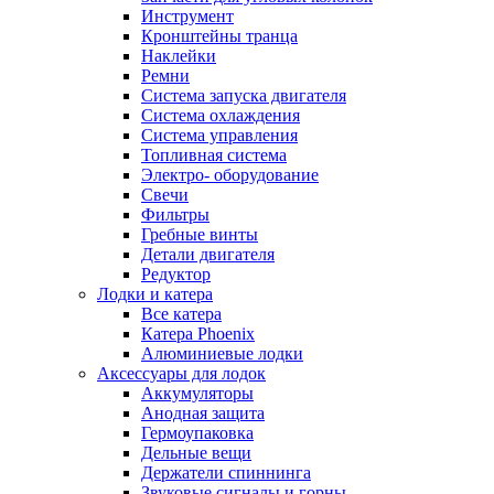
Инструмент
Кронштейны транца
Наклейки
Ремни
Система запуска двигателя
Система охлаждения
Система управления
Топливная система
Электро- оборудование
Свечи
Фильтры
Гребные винты
Детали двигателя
Редуктор
Лодки и катера
Все катера
Катера Phoenix
Алюминиевые лодки
Аксессуары для лодок
Аккумуляторы
Анодная защита
Гермоупаковка
Дельные вещи
Держатели спиннинга
Звуковые сигналы и горны