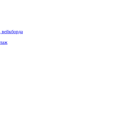
 вейкборда
елаж