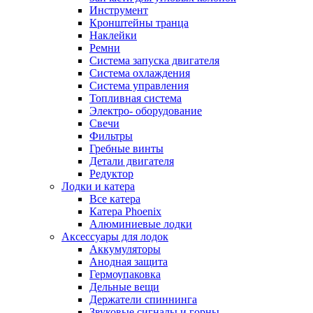
Инструмент
Кронштейны транца
Наклейки
Ремни
Система запуска двигателя
Система охлаждения
Система управления
Топливная система
Электро- оборудование
Свечи
Фильтры
Гребные винты
Детали двигателя
Редуктор
Лодки и катера
Все катера
Катера Phoenix
Алюминиевые лодки
Аксессуары для лодок
Аккумуляторы
Анодная защита
Гермоупаковка
Дельные вещи
Держатели спиннинга
Звуковые сигналы и горны