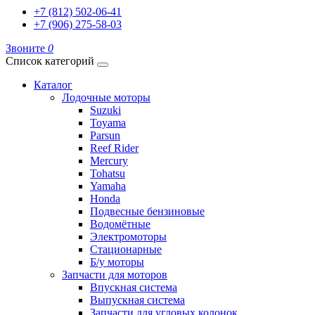
+7 (812) 502-06-41
+7 (906) 275-58-03
Звоните
0
Список категорий
Каталог
Лодочные моторы
Suzuki
Toyama
Parsun
Reef Rider
Mercury
Tohatsu
Yamaha
Honda
Подвесные бензиновые
Водомётные
Электромоторы
Стационарные
Б/у моторы
Запчасти для моторов
Впускная система
Выпускная система
Запчасти для угловых колонок