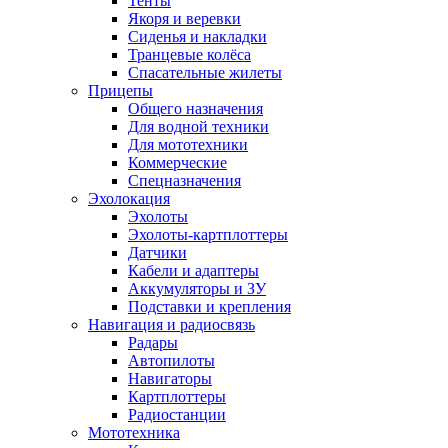
Тенты
Якоря и веревки
Сиденья и накладки
Транцевые колёса
Спасательные жилеты
Прицепы
Общего назначения
Для водной техники
Для мототехники
Коммерческие
Спецназначения
Эхолокация
Эхолоты
Эхолоты-картплоттеры
Датчики
Кабели и адаптеры
Аккумуляторы и ЗУ
Подставки и крепления
Навигация и радиосвязь
Радары
Автопилоты
Навигаторы
Картплоттеры
Радиостанции
Мототехника