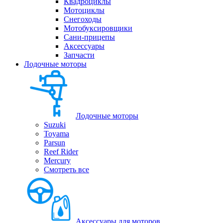
Квадроциклы
Мотоциклы
Снегоходы
Мотобуксировщики
Сани-прицепы
Аксессуары
Запчасти
Лодочные моторы
Лодочные моторы
Suzuki
Toyama
Parsun
Reef Rider
Mercury
Смотреть все
Аксессуары для моторов