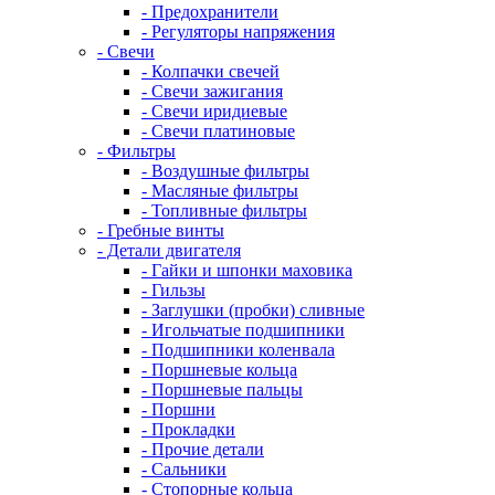
- Предохранители
- Регуляторы напряжения
- Свечи
- Колпачки свечей
- Свечи зажигания
- Свечи иридиевые
- Свечи платиновые
- Фильтры
- Воздушные фильтры
- Масляные фильтры
- Топливные фильтры
- Гребные винты
- Детали двигателя
- Гайки и шпонки маховика
- Гильзы
- Заглушки (пробки) сливные
- Игольчатые подшипники
- Подшипники коленвала
- Поршневые кольца
- Поршневые пальцы
- Поршни
- Прокладки
- Прочие детали
- Сальники
- Стопорные кольца