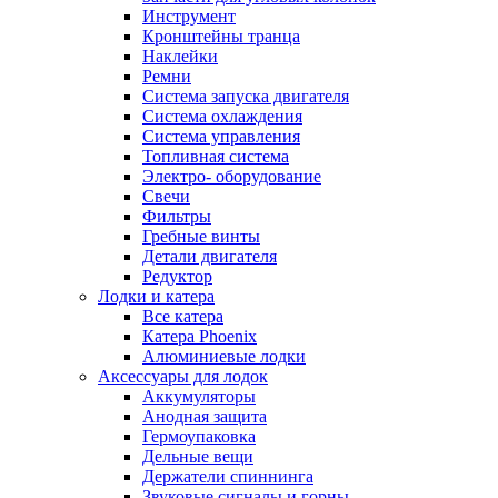
Инструмент
Кронштейны транца
Наклейки
Ремни
Система запуска двигателя
Система охлаждения
Система управления
Топливная система
Электро- оборудование
Свечи
Фильтры
Гребные винты
Детали двигателя
Редуктор
Лодки и катера
Все катера
Катера Phoenix
Алюминиевые лодки
Аксессуары для лодок
Аккумуляторы
Анодная защита
Гермоупаковка
Дельные вещи
Держатели спиннинга
Звуковые сигналы и горны