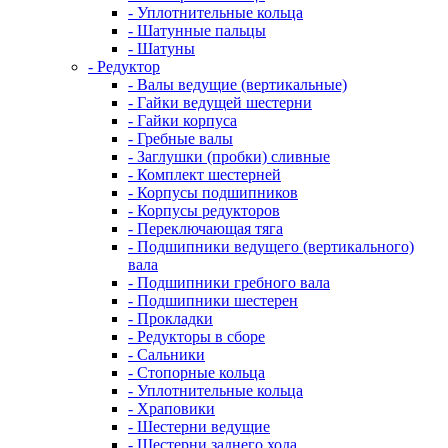
- Уплотнительные кольца
- Шатунные пальцы
- Шатуны
- Редуктор
- Валы ведущие (вертикальные)
- Гайки ведущей шестерни
- Гайки корпуса
- Гребные валы
- Заглушки (пробки) сливные
- Комплект шестерней
- Корпусы подшипников
- Корпусы редукторов
- Переключающая тяга
- Подшипники ведущего (вертикального)
вала
- Подшипники гребного вала
- Подшипники шестерен
- Прокладки
- Редукторы в сборе
- Сальники
- Стопорные кольца
- Уплотнительные кольца
- Храповики
- Шестерни ведущие
- Шестерни заднего хода