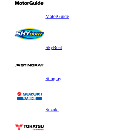
MotorGuide
SkyBoat
Stingray
Suzuki