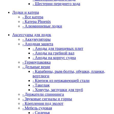
- Шестерни переднего хода
Лодки и катера
- Все катера
- Катера Phoenix
- Алюминиевые лодки
Аксессуары для лодок
- Аккумуляторы
- Анодная защита
- Аноды для транцевых плит
- Аноды на гребной вал
- Аноды на корпус судна
- Гермоупаковка
- Дельные вещи
- Карабины, рым-болты, обушки, планки,
вертлюги
- Крепеж из нержавеющей стали
- Такелаж
- Хомуты, заглушки для труб
- Держатели спиннинга
- Звуковые сигналы и горны
- Крепления под эхолот
- Мебель судовая
- Сиденья