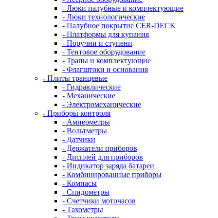
- Люки палубные и комплектующие
- Люки технологические
- Палубное покрытие CER-DECK
- Платформы для купания
- Поручни и ступени
- Тентовое оборудование
- Трапы и комплектующие
- Флагштоки и основания
- Плиты транцевые
- Гидравлические
- Механические
- Электромеханические
- Приборы контроля
- Амперметры
- Вольтметры
- Датчики
- Держатели приборов
- Дисплей для приборов
- Индикатор заряда батареи
- Комбинированные приборы
- Компасы
- Спидометры
- Счетчики моточасов
- Тахометры