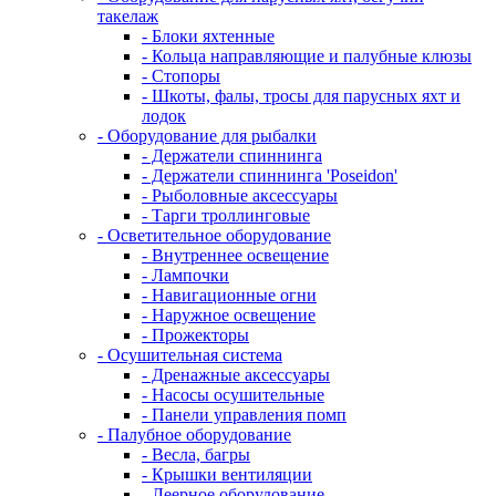
такелаж
- Блоки яхтенные
- Кольца направляющие и палубные клюзы
- Стопоры
- Шкоты, фалы, тросы для парусных яхт и
лодок
- Оборудование для рыбалки
- Держатели спиннинга
- Держатели спиннинга 'Poseidon'
- Рыболовные аксессуары
- Тарги троллинговые
- Осветительное оборудование
- Внутреннее освещение
- Лампочки
- Навигационные огни
- Наружное освещение
- Прожекторы
- Осушительная система
- Дренажные аксессуары
- Насосы осушительные
- Панели управления помп
- Палубное оборудование
- Весла, багры
- Крышки вентиляции
- Леерное оборудование