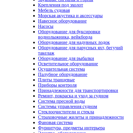
Крепления под эхолот
Мебель судовая
Морская акустика и аксессуары
Навесное оборудование
Насосы
Оборудование для буксировки
воднолыжника, вейкборда
Оборудование для надувных лодок
Оборудование для парусных яхт, бегучий
такелаж
Оборудование для рыбалки
Осветительное оборудование
Осушительная система
Палубное оборудование
Плиты транцевые
Приборы контроля
Принадлежности для транспортировки
Ремонт, покраска и уход за судном
Система пресной воды
Системы управления судном
Стеклоочистители и стекла
Страховочные жилеты и принадлежности
Фановая система
Фурнитура, предметы интерьера