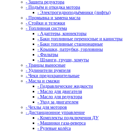
- Защита редуктора
- Подъём и откидка мотора
- Электрогидроподъёмники (лифты)
- Промывка и замена масла
- Стойки и тележки
- Топливная система
- Адаптеры, коннекторы
- Баки топливные переносные и канистры
- Баки топливные стационарные
- Крышки, патрубки, горловины
- Фильтры
- Шланги, груши, хомуты
- Транцы выносные
- Удлинители румпеля
- Чеки предохранительные
- Масла и смазки
- Гидравлические жидкости
- Масло для двигателя
- Масло для редуктора
- Уход за двигателем
- Чехлы для моторов
- Дистанционное управление
- Комплекты подключения ДУ
- Машинки газа-реверса
- Рулевые колёса