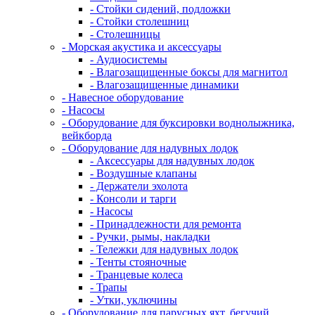
- Стойки сидений, подложки
- Стойки столешниц
- Столешницы
- Морская акустика и аксессуары
- Аудиосистемы
- Влагозащищенные боксы для магнитол
- Влагозащищенные динамики
- Навесное оборудование
- Насосы
- Оборудование для буксировки воднолыжника,
вейкборда
- Оборудование для надувных лодок
- Аксессуары для надувных лодок
- Воздушные клапаны
- Держатели эхолота
- Консоли и тарги
- Насосы
- Принадлежности для ремонта
- Ручки, рымы, накладки
- Тележки для надувных лодок
- Тенты стояночные
- Транцевые колеса
- Трапы
- Утки, уключины
- Оборудование для парусных яхт, бегучий