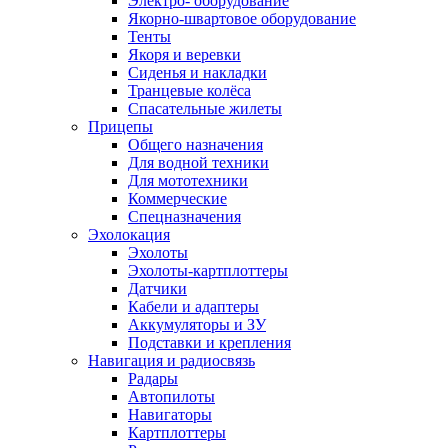
Электро- оборудование
Якорно-швартовое оборудование
Тенты
Якоря и веревки
Сиденья и накладки
Транцевые колёса
Спасательные жилеты
Прицепы
Общего назначения
Для водной техники
Для мототехники
Коммерческие
Спецназначения
Эхолокация
Эхолоты
Эхолоты-картплоттеры
Датчики
Кабели и адаптеры
Аккумуляторы и ЗУ
Подставки и крепления
Навигация и радиосвязь
Радары
Автопилоты
Навигаторы
Картплоттеры