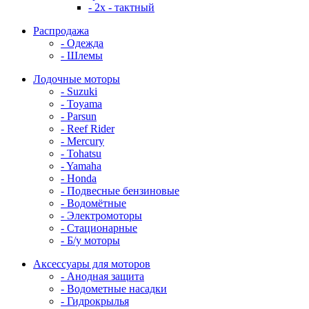
- 2x - тактный
Распродажа
- Одежда
- Шлемы
Лодочные моторы
- Suzuki
- Toyama
- Parsun
- Reef Rider
- Mercury
- Tohatsu
- Yamaha
- Honda
- Подвесные бензиновые
- Водомётные
- Электромоторы
- Стационарные
- Б/у моторы
Аксессуары для моторов
- Анодная защита
- Водометные насадки
- Гидрокрылья