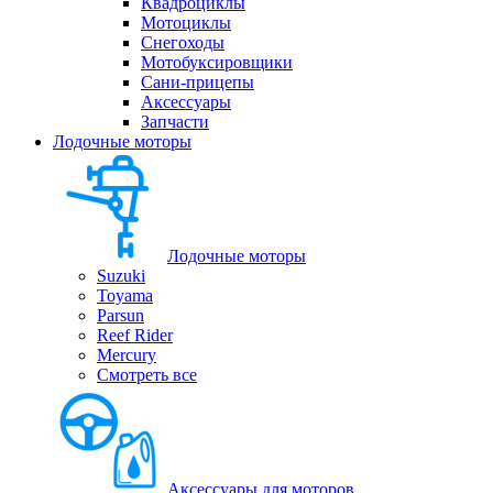
Квадроциклы
Мотоциклы
Снегоходы
Мотобуксировщики
Сани-прицепы
Аксессуары
Запчасти
Лодочные моторы
Лодочные моторы
Suzuki
Toyama
Parsun
Reef Rider
Mercury
Смотреть все
Аксессуары для моторов