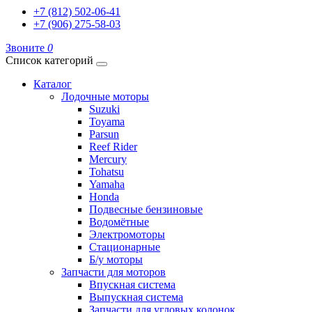
+7 (812) 502-06-41
+7 (906) 275-58-03
Звоните
0
Список категорий
Каталог
Лодочные моторы
Suzuki
Toyama
Parsun
Reef Rider
Mercury
Tohatsu
Yamaha
Honda
Подвесные бензиновые
Водомётные
Электромоторы
Стационарные
Б/у моторы
Запчасти для моторов
Впускная система
Выпускная система
Запчасти для угловых колонок