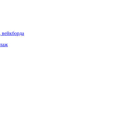
 вейкборда
елаж