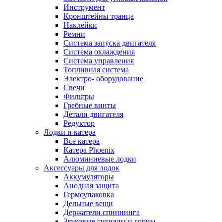
Инструмент
Кронштейны транца
Наклейки
Ремни
Система запуска двигателя
Система охлаждения
Система управления
Топливная система
Электро- оборудование
Свечи
Фильтры
Гребные винты
Детали двигателя
Редуктор
Лодки и катера
Все катера
Катера Phoenix
Алюминиевые лодки
Аксессуары для лодок
Аккумуляторы
Анодная защита
Гермоупаковка
Дельные вещи
Держатели спиннинга
Звуковые сигналы и горны