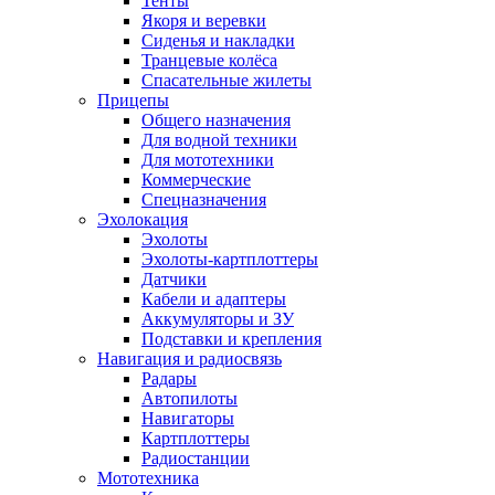
Тенты
Якоря и веревки
Сиденья и накладки
Транцевые колёса
Спасательные жилеты
Прицепы
Общего назначения
Для водной техники
Для мототехники
Коммерческие
Спецназначения
Эхолокация
Эхолоты
Эхолоты-картплоттеры
Датчики
Кабели и адаптеры
Аккумуляторы и ЗУ
Подставки и крепления
Навигация и радиосвязь
Радары
Автопилоты
Навигаторы
Картплоттеры
Радиостанции
Мототехника