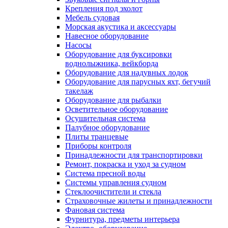
Крепления под эхолот
Мебель судовая
Морская акустика и аксессуары
Навесное оборудование
Насосы
Оборудование для буксировки
воднолыжника, вейкборда
Оборудование для надувных лодок
Оборудование для парусных яхт, бегучий
такелаж
Оборудование для рыбалки
Осветительное оборудование
Осушительная система
Палубное оборудование
Плиты транцевые
Приборы контроля
Принадлежности для транспортировки
Ремонт, покраска и уход за судном
Система пресной воды
Системы управления судном
Стеклоочистители и стекла
Страховочные жилеты и принадлежности
Фановая система
Фурнитура, предметы интерьера