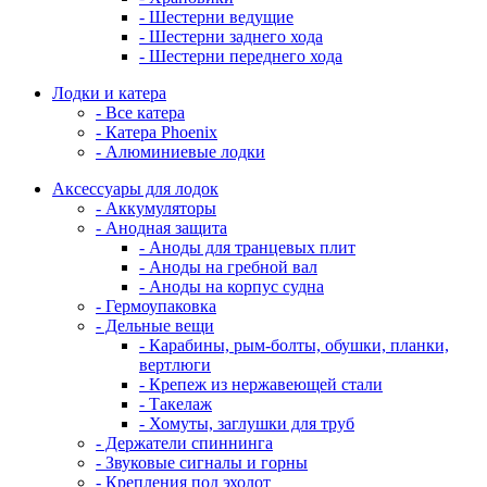
- Шестерни ведущие
- Шестерни заднего хода
- Шестерни переднего хода
Лодки и катера
- Все катера
- Катера Phoenix
- Алюминиевые лодки
Аксессуары для лодок
- Аккумуляторы
- Анодная защита
- Аноды для транцевых плит
- Аноды на гребной вал
- Аноды на корпус судна
- Гермоупаковка
- Дельные вещи
- Карабины, рым-болты, обушки, планки,
вертлюги
- Крепеж из нержавеющей стали
- Такелаж
- Хомуты, заглушки для труб
- Держатели спиннинга
- Звуковые сигналы и горны
- Крепления под эхолот