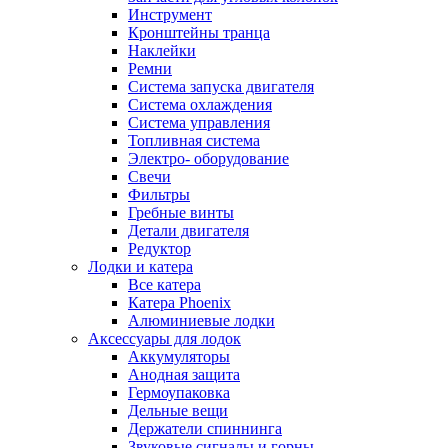
Инструмент
Кронштейны транца
Наклейки
Ремни
Система запуска двигателя
Система охлаждения
Система управления
Топливная система
Электро- оборудование
Свечи
Фильтры
Гребные винты
Детали двигателя
Редуктор
Лодки и катера
Все катера
Катера Phoenix
Алюминиевые лодки
Аксессуары для лодок
Аккумуляторы
Анодная защита
Гермоупаковка
Дельные вещи
Держатели спиннинга
Звуковые сигналы и горны