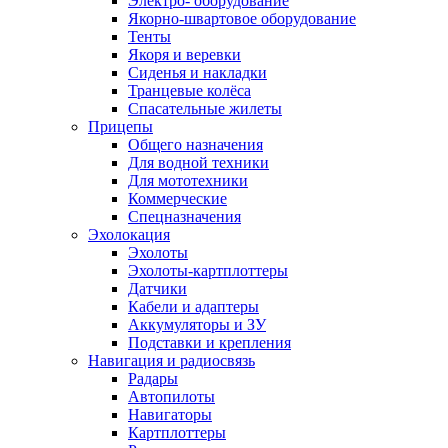
Электро- оборудование
Якорно-швартовое оборудование
Тенты
Якоря и веревки
Сиденья и накладки
Транцевые колёса
Спасательные жилеты
Прицепы
Общего назначения
Для водной техники
Для мототехники
Коммерческие
Спецназначения
Эхолокация
Эхолоты
Эхолоты-картплоттеры
Датчики
Кабели и адаптеры
Аккумуляторы и ЗУ
Подставки и крепления
Навигация и радиосвязь
Радары
Автопилоты
Навигаторы
Картплоттеры