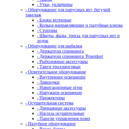
- Утки, уключины
- Оборудование для парусных яхт, бегучий
такелаж
- Блоки яхтенные
- Кольца направляющие и палубные клюзы
- Стопоры
- Шкоты, фалы, тросы для парусных яхт и
лодок
- Оборудование для рыбалки
- Держатели спиннинга
- Держатели спиннинга 'Poseidon'
- Рыболовные аксессуары
- Тарги троллинговые
- Осветительное оборудование
- Внутреннее освещение
- Лампочки
- Навигационные огни
- Наружное освещение
- Прожекторы
- Осушительная система
- Дренажные аксессуары
- Насосы осушительные
- Панели управления помп
- Палубное оборудование
- Весла, багры