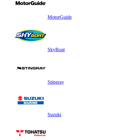
MotorGuide
SkyBoat
Stingray
Suzuki