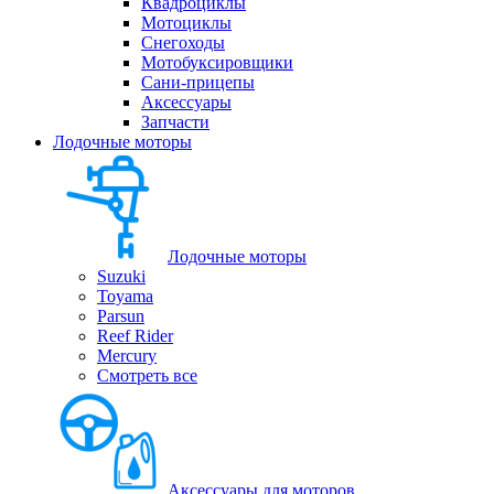
Квадроциклы
Мотоциклы
Снегоходы
Мотобуксировщики
Сани-прицепы
Аксессуары
Запчасти
Лодочные моторы
Лодочные моторы
Suzuki
Toyama
Parsun
Reef Rider
Mercury
Смотреть все
Аксессуары для моторов