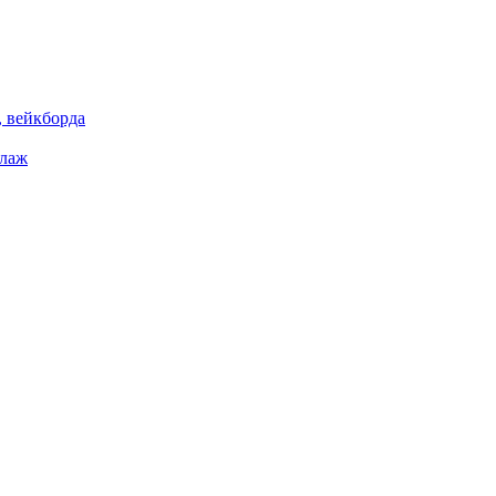
 вейкборда
елаж