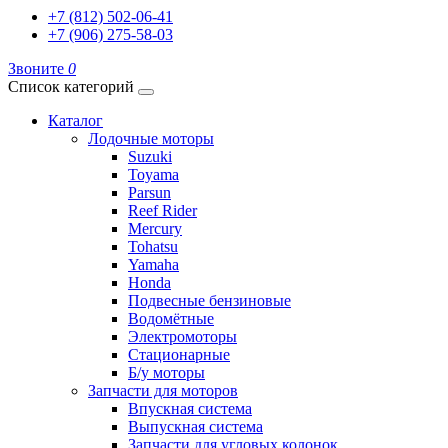
+7 (812) 502-06-41
+7 (906) 275-58-03
Звоните
0
Список категорий
Каталог
Лодочные моторы
Suzuki
Toyama
Parsun
Reef Rider
Mercury
Tohatsu
Yamaha
Honda
Подвесные бензиновые
Водомётные
Электромоторы
Стационарные
Б/у моторы
Запчасти для моторов
Впускная система
Выпускная система
Запчасти для угловых колонок