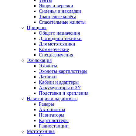
Тенты
Якоря и веревки
Сиденья и накладки
Транцевые колёса
Спасательные жилеты
Прицепы
Общего назначения
Для водной техники
Для мототехники
Коммерческие
Спецназначения
Эхолокация
Эхолоты
Эхолоты-картплоттеры
Датчики
Кабели и адаптеры
Аккумуляторы и ЗУ
Подставки и крепления
Навигация и радиосвязь
Радары
Автопилоты
Навигаторы
Картплоттеры
Радиостанции
Мототехника