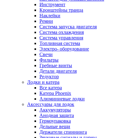
Инструмент
Кронштейны транца
Наклейки
Ремни
Система запуска двигателя
Система охлаждения
Система управления
Топливная система
Электро- оборудование
Свечи
Фильтры
Гребные винты
Детали двигателя
Редуктор
Лодки и катера
Все катера
Катера Phoenix
Алюминиевые лодки
Аксессуары для лодок
Аккумуляторы
Анодная защита
Гермоупаковка
Дельные вещи
Держатели спиннинга
Звуковые сигналы и горны