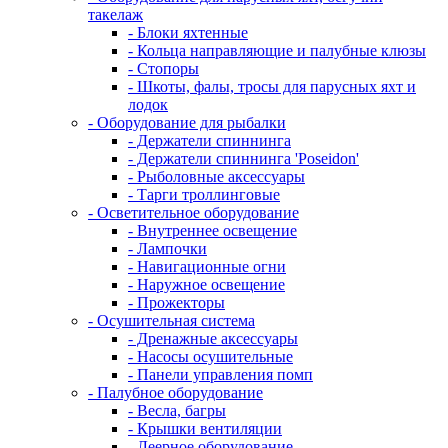
такелаж
- Блоки яхтенные
- Кольца направляющие и палубные клюзы
- Стопоры
- Шкоты, фалы, тросы для парусных яхт и
лодок
- Оборудование для рыбалки
- Держатели спиннинга
- Держатели спиннинга 'Poseidon'
- Рыболовные аксессуары
- Тарги троллинговые
- Осветительное оборудование
- Внутреннее освещение
- Лампочки
- Навигационные огни
- Наружное освещение
- Прожекторы
- Осушительная система
- Дренажные аксессуары
- Насосы осушительные
- Панели управления помп
- Палубное оборудование
- Весла, багры
- Крышки вентиляции
- Леерное оборудование