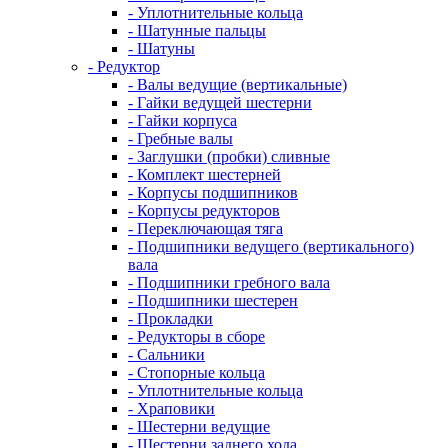
- Уплотнительные кольца
- Шатунные пальцы
- Шатуны
- Редуктор
- Валы ведущие (вертикальные)
- Гайки ведущей шестерни
- Гайки корпуса
- Гребные валы
- Заглушки (пробки) сливные
- Комплект шестерней
- Корпусы подшипников
- Корпусы редукторов
- Переключающая тяга
- Подшипники ведущего (вертикального)
вала
- Подшипники гребного вала
- Подшипники шестерен
- Прокладки
- Редукторы в сборе
- Сальники
- Стопорные кольца
- Уплотнительные кольца
- Храповики
- Шестерни ведущие
- Шестерни заднего хода