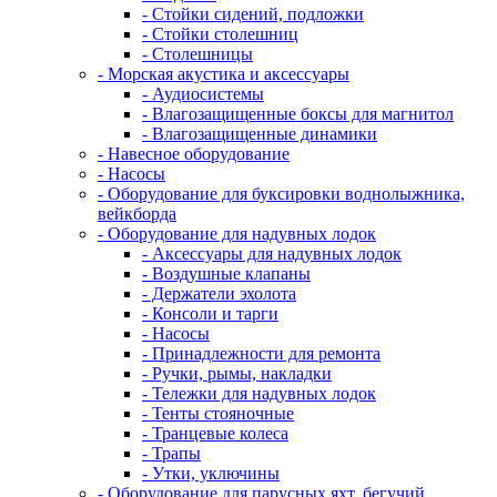
- Стойки сидений, подложки
- Стойки столешниц
- Столешницы
- Морская акустика и аксессуары
- Аудиосистемы
- Влагозащищенные боксы для магнитол
- Влагозащищенные динамики
- Навесное оборудование
- Насосы
- Оборудование для буксировки воднолыжника,
вейкборда
- Оборудование для надувных лодок
- Аксессуары для надувных лодок
- Воздушные клапаны
- Держатели эхолота
- Консоли и тарги
- Насосы
- Принадлежности для ремонта
- Ручки, рымы, накладки
- Тележки для надувных лодок
- Тенты стояночные
- Транцевые колеса
- Трапы
- Утки, уключины
- Оборудование для парусных яхт, бегучий