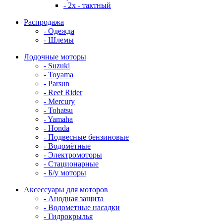
- 2x - тактный
Распродажа
- Одежда
- Шлемы
Лодочные моторы
- Suzuki
- Toyama
- Parsun
- Reef Rider
- Mercury
- Tohatsu
- Yamaha
- Honda
- Подвесные бензиновые
- Водомётные
- Электромоторы
- Стационарные
- Б/у моторы
Аксессуары для моторов
- Анодная защита
- Водометные насадки
- Гидрокрылья