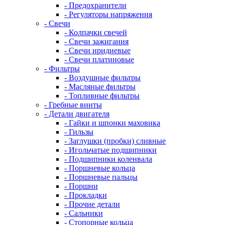
- Предохранители
- Регуляторы напряжения
- Свечи
- Колпачки свечей
- Свечи зажигания
- Свечи иридиевые
- Свечи платиновые
- Фильтры
- Воздушные фильтры
- Масляные фильтры
- Топливные фильтры
- Гребные винты
- Детали двигателя
- Гайки и шпонки маховика
- Гильзы
- Заглушки (пробки) сливные
- Игольчатые подшипники
- Подшипники коленвала
- Поршневые кольца
- Поршневые пальцы
- Поршни
- Прокладки
- Прочие детали
- Сальники
- Стопорные кольца