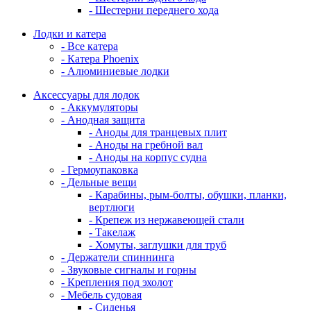
- Шестерни переднего хода
Лодки и катера
- Все катера
- Катера Phoenix
- Алюминиевые лодки
Аксессуары для лодок
- Аккумуляторы
- Анодная защита
- Аноды для транцевых плит
- Аноды на гребной вал
- Аноды на корпус судна
- Гермоупаковка
- Дельные вещи
- Карабины, рым-болты, обушки, планки,
вертлюги
- Крепеж из нержавеющей стали
- Такелаж
- Хомуты, заглушки для труб
- Держатели спиннинга
- Звуковые сигналы и горны
- Крепления под эхолот
- Мебель судовая
- Сиденья