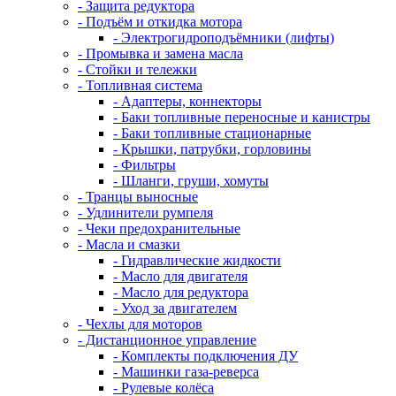
- Защита редуктора
- Подъём и откидка мотора
- Электрогидроподъёмники (лифты)
- Промывка и замена масла
- Стойки и тележки
- Топливная система
- Адаптеры, коннекторы
- Баки топливные переносные и канистры
- Баки топливные стационарные
- Крышки, патрубки, горловины
- Фильтры
- Шланги, груши, хомуты
- Транцы выносные
- Удлинители румпеля
- Чеки предохранительные
- Масла и смазки
- Гидравлические жидкости
- Масло для двигателя
- Масло для редуктора
- Уход за двигателем
- Чехлы для моторов
- Дистанционное управление
- Комплекты подключения ДУ
- Машинки газа-реверса
- Рулевые колёса