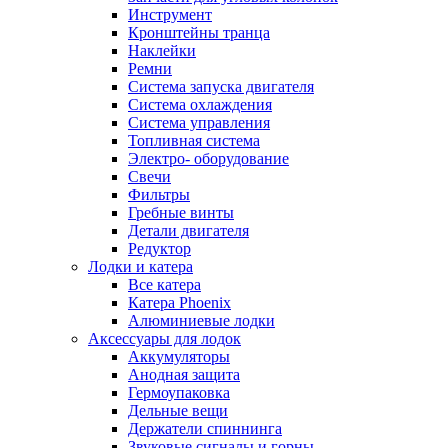
Инструмент
Кронштейны транца
Наклейки
Ремни
Система запуска двигателя
Система охлаждения
Система управления
Топливная система
Электро- оборудование
Свечи
Фильтры
Гребные винты
Детали двигателя
Редуктор
Лодки и катера
Все катера
Катера Phoenix
Алюминиевые лодки
Аксессуары для лодок
Аккумуляторы
Анодная защита
Гермоупаковка
Дельные вещи
Держатели спиннинга
Звуковые сигналы и горны