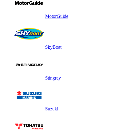
MotorGuide
SkyBoat
Stingray
Suzuki