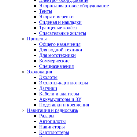
Электро- оборудование
Якорно-швартовое оборудование
Тенты
Якоря и веревки
Сиденья и накладки
Транцевые колёса
Спасательные жилеты
Прицепы
Общего назначения
Для водной техники
Для мототехники
Коммерческие
Спецназначения
Эхолокация
Эхолоты
Эхолоты-картплоттеры
Датчики
Кабели и адаптеры
Аккумуляторы и ЗУ
Подставки и крепления
Навигация и радиосвязь
Радары
Автопилоты
Навигаторы
Картплоттеры