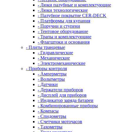
- Люки палубные и комплектующие
- Люки технологические
- Палубное покрытие CER-DECK
- Платформы для купания
- Поручни и ступени
- Тентовое оборудование
- Трапы и комплектующие
- Флагштоки и основания
- Плиты транцевые
- Гидравлические
- Механические
- Электромеханические
- Приборы контроля
- Амперметры
- Вольтметры
- Датчики
- Держатели приборов
- Дисплей для приборов
- Индикатор заряда батареи
- Комбинированные приборы
- Компасы
- Спидометры
- Счетчики моточасов
- Тахометры