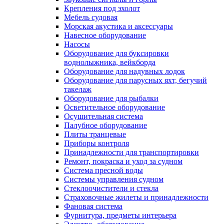
Крепления под эхолот
Мебель судовая
Морская акустика и аксессуары
Навесное оборудование
Насосы
Оборудование для буксировки
воднолыжника, вейкборда
Оборудование для надувных лодок
Оборудование для парусных яхт, бегучий
такелаж
Оборудование для рыбалки
Осветительное оборудование
Осушительная система
Палубное оборудование
Плиты транцевые
Приборы контроля
Принадлежности для транспортировки
Ремонт, покраска и уход за судном
Система пресной воды
Системы управления судном
Стеклоочистители и стекла
Страховочные жилеты и принадлежности
Фановая система
Фурнитура, предметы интерьера