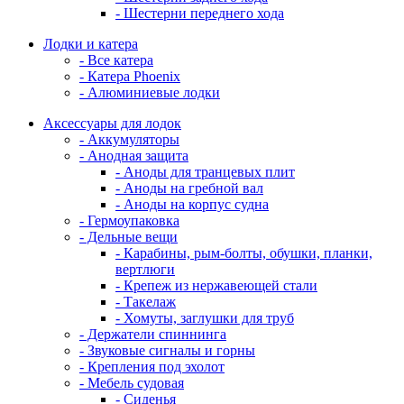
- Шестерни переднего хода
Лодки и катера
- Все катера
- Катера Phoenix
- Алюминиевые лодки
Аксессуары для лодок
- Аккумуляторы
- Анодная защита
- Аноды для транцевых плит
- Аноды на гребной вал
- Аноды на корпус судна
- Гермоупаковка
- Дельные вещи
- Карабины, рым-болты, обушки, планки,
вертлюги
- Крепеж из нержавеющей стали
- Такелаж
- Хомуты, заглушки для труб
- Держатели спиннинга
- Звуковые сигналы и горны
- Крепления под эхолот
- Мебель судовая
- Сиденья