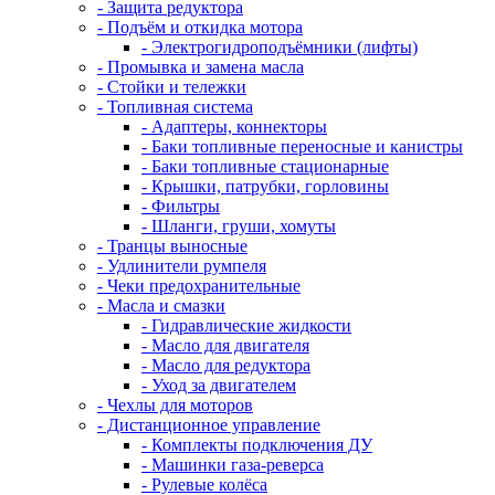
- Защита редуктора
- Подъём и откидка мотора
- Электрогидроподъёмники (лифты)
- Промывка и замена масла
- Стойки и тележки
- Топливная система
- Адаптеры, коннекторы
- Баки топливные переносные и канистры
- Баки топливные стационарные
- Крышки, патрубки, горловины
- Фильтры
- Шланги, груши, хомуты
- Транцы выносные
- Удлинители румпеля
- Чеки предохранительные
- Масла и смазки
- Гидравлические жидкости
- Масло для двигателя
- Масло для редуктора
- Уход за двигателем
- Чехлы для моторов
- Дистанционное управление
- Комплекты подключения ДУ
- Машинки газа-реверса
- Рулевые колёса