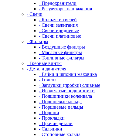
- Предохранители
- Регуляторы напряжения
- Свечи
- Колпачки свечей
- Свечи зажигания
- Свечи иридиевые
- Свечи платиновые
- Фильтры
- Воздушные фильтры
- Масляные фильтры
- Топливные фильтры
- Гребные винты
- Детали двигателя
- Гайки и шпонки маховика
- Гильзы
- Заглушки (пробки) сливные
- Игольчатые подшипники
- Подшипники коленвала
- Поршневые кольца
- Поршневые пальцы
- Поршни
- Прокладки
- Прочие детали
- Сальники
- Стопорные кольца