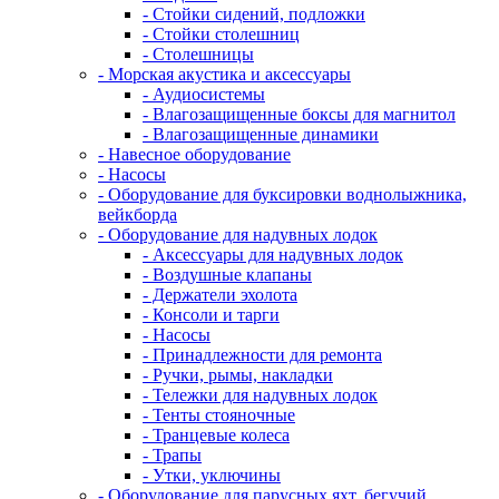
- Стойки сидений, подложки
- Стойки столешниц
- Столешницы
- Морская акустика и аксессуары
- Аудиосистемы
- Влагозащищенные боксы для магнитол
- Влагозащищенные динамики
- Навесное оборудование
- Насосы
- Оборудование для буксировки воднолыжника,
вейкборда
- Оборудование для надувных лодок
- Аксессуары для надувных лодок
- Воздушные клапаны
- Держатели эхолота
- Консоли и тарги
- Насосы
- Принадлежности для ремонта
- Ручки, рымы, накладки
- Тележки для надувных лодок
- Тенты стояночные
- Транцевые колеса
- Трапы
- Утки, уключины
- Оборудование для парусных яхт, бегучий