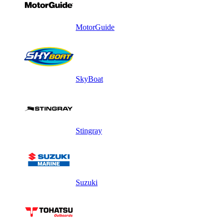
MotorGuide
SkyBoat
Stingray
Suzuki