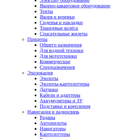
Электро- оборудование
Якорно-швартовое оборудование
Тенты
Якоря и веревки
Сиденья и накладки
Транцевые колёса
Спасательные жилеты
Прицепы
Общего назначения
Для водной техники
Для мототехники
Коммерческие
Спецназначения
Эхолокация
Эхолоты
Эхолоты-картплоттеры
Датчики
Кабели и адаптеры
Аккумуляторы и ЗУ
Подставки и крепления
Навигация и радиосвязь
Радары
Автопилоты
Навигаторы
Картплоттеры