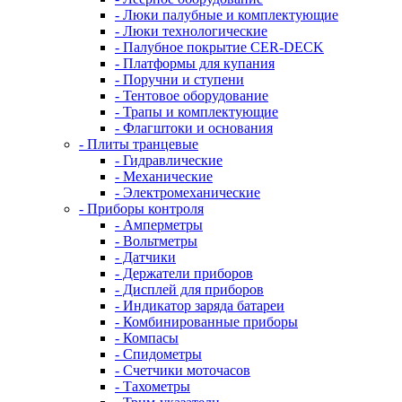
- Люки палубные и комплектующие
- Люки технологические
- Палубное покрытие CER-DECK
- Платформы для купания
- Поручни и ступени
- Тентовое оборудование
- Трапы и комплектующие
- Флагштоки и основания
- Плиты транцевые
- Гидравлические
- Механические
- Электромеханические
- Приборы контроля
- Амперметры
- Вольтметры
- Датчики
- Держатели приборов
- Дисплей для приборов
- Индикатор заряда батареи
- Комбинированные приборы
- Компасы
- Спидометры
- Счетчики моточасов
- Тахометры