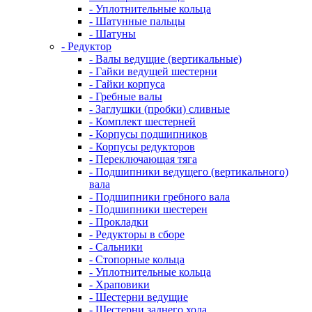
- Уплотнительные кольца
- Шатунные пальцы
- Шатуны
- Редуктор
- Валы ведущие (вертикальные)
- Гайки ведущей шестерни
- Гайки корпуса
- Гребные валы
- Заглушки (пробки) сливные
- Комплект шестерней
- Корпусы подшипников
- Корпусы редукторов
- Переключающая тяга
- Подшипники ведущего (вертикального)
вала
- Подшипники гребного вала
- Подшипники шестерен
- Прокладки
- Редукторы в сборе
- Сальники
- Стопорные кольца
- Уплотнительные кольца
- Храповики
- Шестерни ведущие
- Шестерни заднего хода