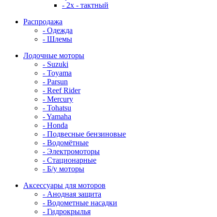
- 2x - тактный
Распродажа
- Одежда
- Шлемы
Лодочные моторы
- Suzuki
- Toyama
- Parsun
- Reef Rider
- Mercury
- Tohatsu
- Yamaha
- Honda
- Подвесные бензиновые
- Водомётные
- Электромоторы
- Стационарные
- Б/у моторы
Аксессуары для моторов
- Анодная защита
- Водометные насадки
- Гидрокрылья