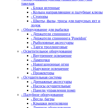
такелаж
- Блоки яхтенные
- Кольца направляющие и палубные клюзы
- Стопоры
- Шкоты, фалы, тросы для парусных яхт и
лодок
- Оборудование для рыбалки
- Держатели спиннинга
- Держатели спиннинга 'Poseidon'
- Рыболовные аксессуары
- Тарги троллинговые
- Осветительное оборудование
- Внутреннее освещение
- Лампочки
- Навигационные огни
- Наружное освещение
- Прожекторы
- Осушительная система
- Дренажные аксессуары
- Насосы осушительные
- Панели управления помп
- Палубное оборудование
- Весла, багры
- Крышки вентиляции
- Леерное оборудование