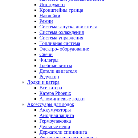
Инструмент
Кронштейны транца
Наклейки
Ремни
Система запуска двигателя
Система охлаждения
Система управления
Топливная система
Электро- оборудование
Свечи
Фильтры
Гребные винты
Детали двигателя
Редуктор
Лодки и катера
Все катера
Катера Phoenix
Алюминиевые лодки
Аксессуары для лодок
Аккумуляторы
Анодная защита
Гермоупаковка
Дельные вещи
Держатели спиннинга
Звуковые сигналы и горны