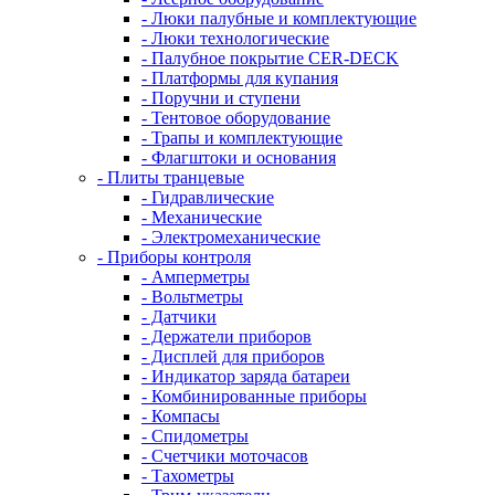
- Люки палубные и комплектующие
- Люки технологические
- Палубное покрытие CER-DECK
- Платформы для купания
- Поручни и ступени
- Тентовое оборудование
- Трапы и комплектующие
- Флагштоки и основания
- Плиты транцевые
- Гидравлические
- Механические
- Электромеханические
- Приборы контроля
- Амперметры
- Вольтметры
- Датчики
- Держатели приборов
- Дисплей для приборов
- Индикатор заряда батареи
- Комбинированные приборы
- Компасы
- Спидометры
- Счетчики моточасов
- Тахометры