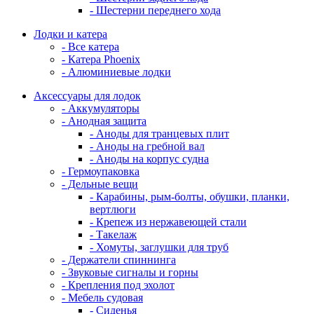
- Шестерни переднего хода
Лодки и катера
- Все катера
- Катера Phoenix
- Алюминиевые лодки
Аксессуары для лодок
- Аккумуляторы
- Анодная защита
- Аноды для транцевых плит
- Аноды на гребной вал
- Аноды на корпус судна
- Гермоупаковка
- Дельные вещи
- Карабины, рым-болты, обушки, планки,
вертлюги
- Крепеж из нержавеющей стали
- Такелаж
- Хомуты, заглушки для труб
- Держатели спиннинга
- Звуковые сигналы и горны
- Крепления под эхолот
- Мебель судовая
- Сиденья