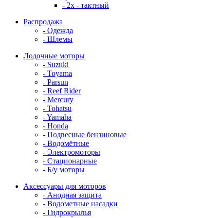
- 2x - тактный
Распродажа
- Одежда
- Шлемы
Лодочные моторы
- Suzuki
- Toyama
- Parsun
- Reef Rider
- Mercury
- Tohatsu
- Yamaha
- Honda
- Подвесные бензиновые
- Водомётные
- Электромоторы
- Стационарные
- Б/у моторы
Аксессуары для моторов
- Анодная защита
- Водометные насадки
- Гидрокрылья