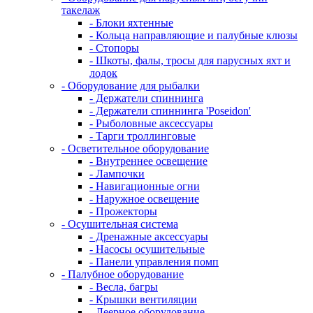
такелаж
- Блоки яхтенные
- Кольца направляющие и палубные клюзы
- Стопоры
- Шкоты, фалы, тросы для парусных яхт и
лодок
- Оборудование для рыбалки
- Держатели спиннинга
- Держатели спиннинга 'Poseidon'
- Рыболовные аксессуары
- Тарги троллинговые
- Осветительное оборудование
- Внутреннее освещение
- Лампочки
- Навигационные огни
- Наружное освещение
- Прожекторы
- Осушительная система
- Дренажные аксессуары
- Насосы осушительные
- Панели управления помп
- Палубное оборудование
- Весла, багры
- Крышки вентиляции
- Леерное оборудование