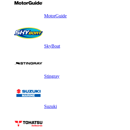
MotorGuide
SkyBoat
Stingray
Suzuki