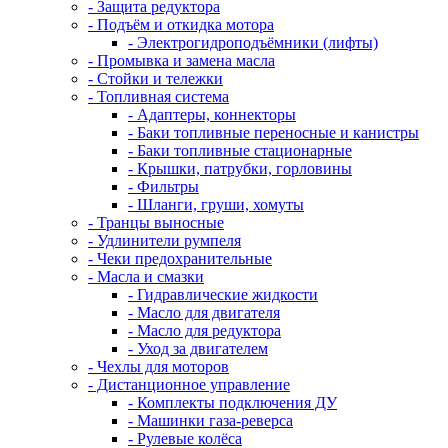
- Защита редуктора
- Подъём и откидка мотора
- Электрогидроподъёмники (лифты)
- Промывка и замена масла
- Стойки и тележки
- Топливная система
- Адаптеры, коннекторы
- Баки топливные переносные и канистры
- Баки топливные стационарные
- Крышки, патрубки, горловины
- Фильтры
- Шланги, груши, хомуты
- Транцы выносные
- Удлинители румпеля
- Чеки предохранительные
- Масла и смазки
- Гидравлические жидкости
- Масло для двигателя
- Масло для редуктора
- Уход за двигателем
- Чехлы для моторов
- Дистанционное управление
- Комплекты подключения ДУ
- Машинки газа-реверса
- Рулевые колёса