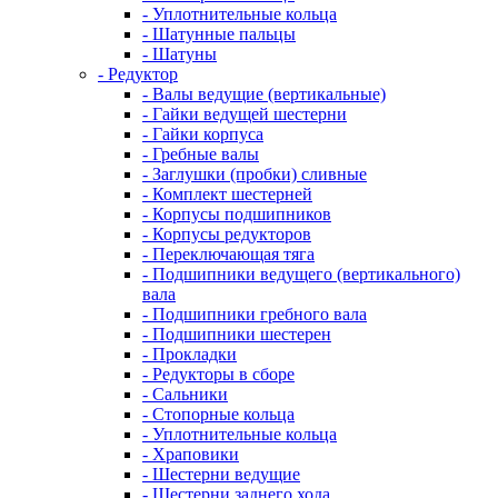
- Уплотнительные кольца
- Шатунные пальцы
- Шатуны
- Редуктор
- Валы ведущие (вертикальные)
- Гайки ведущей шестерни
- Гайки корпуса
- Гребные валы
- Заглушки (пробки) сливные
- Комплект шестерней
- Корпусы подшипников
- Корпусы редукторов
- Переключающая тяга
- Подшипники ведущего (вертикального)
вала
- Подшипники гребного вала
- Подшипники шестерен
- Прокладки
- Редукторы в сборе
- Сальники
- Стопорные кольца
- Уплотнительные кольца
- Храповики
- Шестерни ведущие
- Шестерни заднего хода