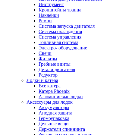
Инструмент
Кронштейны транца
Наклейки
Ремни
Система запуска двигателя
Система охлаждения
Система управления
Топливная система
Электро- оборудование
Свечи
Фильтры
Гребные винты
Детали двигателя
Редуктор
Лодки и катера
Все катера
Катера Phoenix
Алюминиевые лодки
Аксессуары для лодок
Аккумуляторы
Анодная защита
Гермоупаковка
Дельные вещи
Держатели спиннинга
Звуковые сигналы и горны