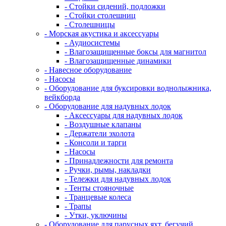
- Стойки сидений, подложки
- Стойки столешниц
- Столешницы
- Морская акустика и аксессуары
- Аудиосистемы
- Влагозащищенные боксы для магнитол
- Влагозащищенные динамики
- Навесное оборудование
- Насосы
- Оборудование для буксировки воднолыжника,
вейкборда
- Оборудование для надувных лодок
- Аксессуары для надувных лодок
- Воздушные клапаны
- Держатели эхолота
- Консоли и тарги
- Насосы
- Принадлежности для ремонта
- Ручки, рымы, накладки
- Тележки для надувных лодок
- Тенты стояночные
- Транцевые колеса
- Трапы
- Утки, уключины
- Оборудование для парусных яхт, бегучий