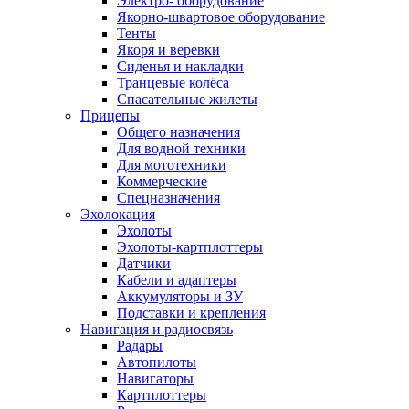
Электро- оборудование
Якорно-швартовое оборудование
Тенты
Якоря и веревки
Сиденья и накладки
Транцевые колёса
Спасательные жилеты
Прицепы
Общего назначения
Для водной техники
Для мототехники
Коммерческие
Спецназначения
Эхолокация
Эхолоты
Эхолоты-картплоттеры
Датчики
Кабели и адаптеры
Аккумуляторы и ЗУ
Подставки и крепления
Навигация и радиосвязь
Радары
Автопилоты
Навигаторы
Картплоттеры