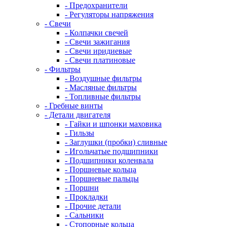
- Предохранители
- Регуляторы напряжения
- Свечи
- Колпачки свечей
- Свечи зажигания
- Свечи иридиевые
- Свечи платиновые
- Фильтры
- Воздушные фильтры
- Масляные фильтры
- Топливные фильтры
- Гребные винты
- Детали двигателя
- Гайки и шпонки маховика
- Гильзы
- Заглушки (пробки) сливные
- Игольчатые подшипники
- Подшипники коленвала
- Поршневые кольца
- Поршневые пальцы
- Поршни
- Прокладки
- Прочие детали
- Сальники
- Стопорные кольца