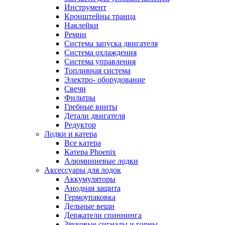
Инструмент
Кронштейны транца
Наклейки
Ремни
Система запуска двигателя
Система охлаждения
Система управления
Топливная система
Электро- оборудование
Свечи
Фильтры
Гребные винты
Детали двигателя
Редуктор
Лодки и катера
Все катера
Катера Phoenix
Алюминиевые лодки
Аксессуары для лодок
Аккумуляторы
Анодная защита
Гермоупаковка
Дельные вещи
Держатели спиннинга
Звуковые сигналы и горны