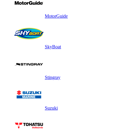
MotorGuide
SkyBoat
Stingray
Suzuki