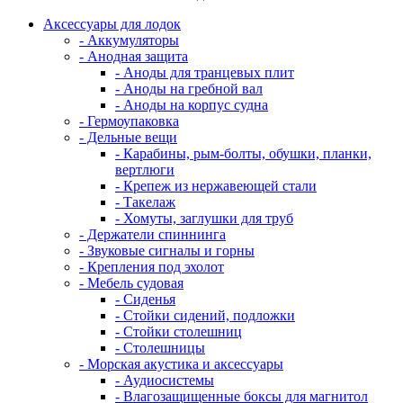
Аксессуары для лодок
- Аккумуляторы
- Анодная защита
- Аноды для транцевых плит
- Аноды на гребной вал
- Аноды на корпус судна
- Гермоупаковка
- Дельные вещи
- Карабины, рым-болты, обушки, планки,
вертлюги
- Крепеж из нержавеющей стали
- Такелаж
- Хомуты, заглушки для труб
- Держатели спиннинга
- Звуковые сигналы и горны
- Крепления под эхолот
- Мебель судовая
- Сиденья
- Стойки сидений, подложки
- Стойки столешниц
- Столешницы
- Морская акустика и аксессуары
- Аудиосистемы
- Влагозащищенные боксы для магнитол