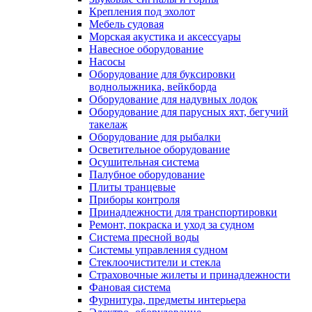
Крепления под эхолот
Мебель судовая
Морская акустика и аксессуары
Навесное оборудование
Насосы
Оборудование для буксировки
воднолыжника, вейкборда
Оборудование для надувных лодок
Оборудование для парусных яхт, бегучий
такелаж
Оборудование для рыбалки
Осветительное оборудование
Осушительная система
Палубное оборудование
Плиты транцевые
Приборы контроля
Принадлежности для транспортировки
Ремонт, покраска и уход за судном
Система пресной воды
Системы управления судном
Стеклоочистители и стекла
Страховочные жилеты и принадлежности
Фановая система
Фурнитура, предметы интерьера