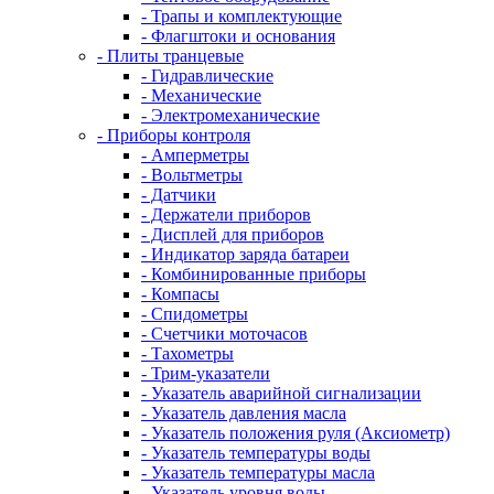
- Трапы и комплектующие
- Флагштоки и основания
- Плиты транцевые
- Гидравлические
- Механические
- Электромеханические
- Приборы контроля
- Амперметры
- Вольтметры
- Датчики
- Держатели приборов
- Дисплей для приборов
- Индикатор заряда батареи
- Комбинированные приборы
- Компасы
- Спидометры
- Счетчики моточасов
- Тахометры
- Трим-указатели
- Указатель аварийной сигнализации
- Указатель давления масла
- Указатель положения руля (Аксиометр)
- Указатель температуры воды
- Указатель температуры масла
- Указатель уровня воды