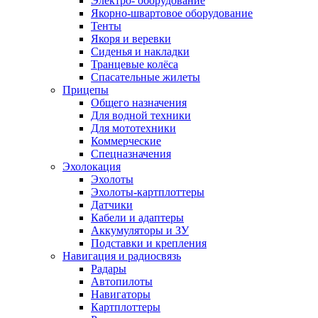
Электро- оборудование
Якорно-швартовое оборудование
Тенты
Якоря и веревки
Сиденья и накладки
Транцевые колёса
Спасательные жилеты
Прицепы
Общего назначения
Для водной техники
Для мототехники
Коммерческие
Спецназначения
Эхолокация
Эхолоты
Эхолоты-картплоттеры
Датчики
Кабели и адаптеры
Аккумуляторы и ЗУ
Подставки и крепления
Навигация и радиосвязь
Радары
Автопилоты
Навигаторы
Картплоттеры