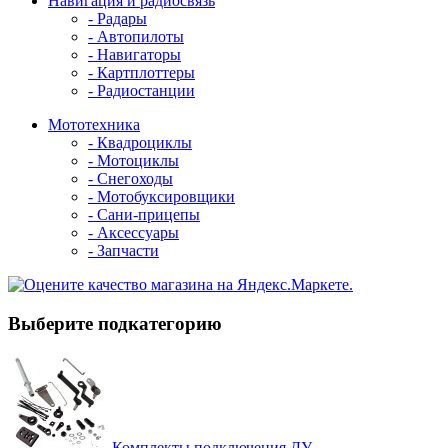
Навигация и радиосвязь
- Радары
- Автопилоты
- Навигаторы
- Картплоттеры
- Радиостанции
Мототехника
- Квадроциклы
- Мотоциклы
- Снегоходы
- Мотобуксировщики
- Сани-прицепы
- Аксессуары
- Запчасти
Выберите подкатегорию
Комплекты подключения ДУ