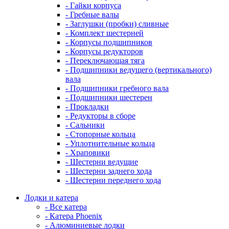
- Гайки корпуса
- Гребные валы
- Заглушки (пробки) сливные
- Комплект шестерней
- Корпусы подшипников
- Корпусы редукторов
- Переключающая тяга
- Подшипники ведущего (вертикального)
вала
- Подшипники гребного вала
- Подшипники шестерен
- Прокладки
- Редукторы в сборе
- Сальники
- Стопорные кольца
- Уплотнительные кольца
- Храповики
- Шестерни ведущие
- Шестерни заднего хода
- Шестерни переднего хода
Лодки и катера
- Все катера
- Катера Phoenix
- Алюминиевые лодки