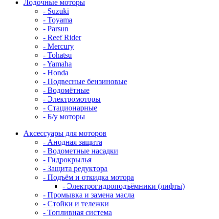
Лодочные моторы
- Suzuki
- Toyama
- Parsun
- Reef Rider
- Mercury
- Tohatsu
- Yamaha
- Honda
- Подвесные бензиновые
- Водомётные
- Электромоторы
- Стационарные
- Б/у моторы
Аксессуары для моторов
- Анодная защита
- Водометные насадки
- Гидрокрылья
- Защита редуктора
- Подъём и откидка мотора
- Электрогидроподъёмники (лифты)
- Промывка и замена масла
- Стойки и тележки
- Топливная система