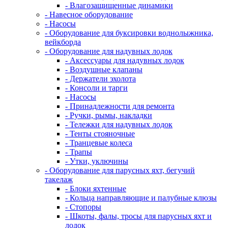
- Влагозащищенные динамики
- Навесное оборудование
- Насосы
- Оборудование для буксировки воднолыжника,
вейкборда
- Оборудование для надувных лодок
- Аксессуары для надувных лодок
- Воздушные клапаны
- Держатели эхолота
- Консоли и тарги
- Насосы
- Принадлежности для ремонта
- Ручки, рымы, накладки
- Тележки для надувных лодок
- Тенты стояночные
- Транцевые колеса
- Трапы
- Утки, уключины
- Оборудование для парусных яхт, бегучий
такелаж
- Блоки яхтенные
- Кольца направляющие и палубные клюзы
- Стопоры
- Шкоты, фалы, тросы для парусных яхт и
лодок