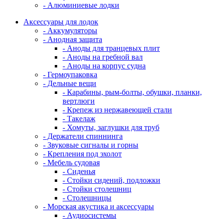
- Алюминиевые лодки
Аксессуары для лодок
- Аккумуляторы
- Анодная защита
- Аноды для транцевых плит
- Аноды на гребной вал
- Аноды на корпус судна
- Гермоупаковка
- Дельные вещи
- Карабины, рым-болты, обушки, планки,
вертлюги
- Крепеж из нержавеющей стали
- Такелаж
- Хомуты, заглушки для труб
- Держатели спиннинга
- Звуковые сигналы и горны
- Крепления под эхолот
- Мебель судовая
- Сиденья
- Стойки сидений, подложки
- Стойки столешниц
- Столешницы
- Морская акустика и аксессуары
- Аудиосистемы