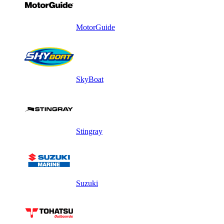
MotorGuide
SkyBoat
Stingray
Suzuki