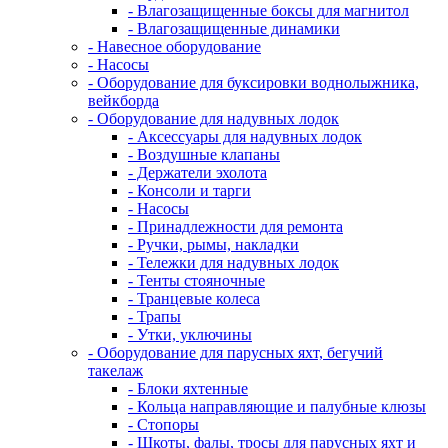
- Влагозащищенные боксы для магнитол
- Влагозащищенные динамики
- Навесное оборудование
- Насосы
- Оборудование для буксировки воднолыжника,
вейкборда
- Оборудование для надувных лодок
- Аксессуары для надувных лодок
- Воздушные клапаны
- Держатели эхолота
- Консоли и тарги
- Насосы
- Принадлежности для ремонта
- Ручки, рымы, накладки
- Тележки для надувных лодок
- Тенты стояночные
- Транцевые колеса
- Трапы
- Утки, уключины
- Оборудование для парусных яхт, бегучий
такелаж
- Блоки яхтенные
- Кольца направляющие и палубные клюзы
- Стопоры
- Шкоты, фалы, тросы для парусных яхт и