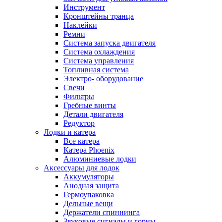
Инструмент
Кронштейны транца
Наклейки
Ремни
Система запуска двигателя
Система охлаждения
Система управления
Топливная система
Электро- оборудование
Свечи
Фильтры
Гребные винты
Детали двигателя
Редуктор
Лодки и катера
Все катера
Катера Phoenix
Алюминиевые лодки
Аксессуары для лодок
Аккумуляторы
Анодная защита
Гермоупаковка
Дельные вещи
Держатели спиннинга
Звуковые сигналы и горны