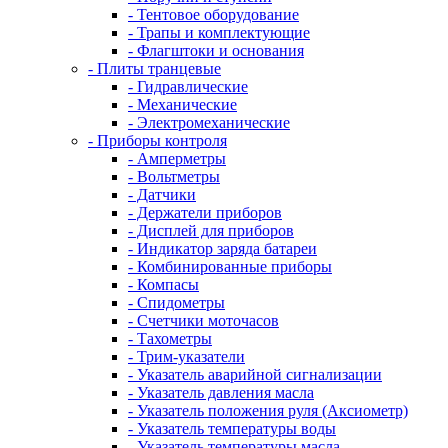
- Тентовое оборудование
- Трапы и комплектующие
- Флагштоки и основания
- Плиты транцевые
- Гидравлические
- Механические
- Электромеханические
- Приборы контроля
- Амперметры
- Вольтметры
- Датчики
- Держатели приборов
- Дисплей для приборов
- Индикатор заряда батареи
- Комбинированные приборы
- Компасы
- Спидометры
- Счетчики моточасов
- Тахометры
- Трим-указатели
- Указатель аварийной сигнализации
- Указатель давления масла
- Указатель положения руля (Аксиометр)
- Указатель температуры воды
- Указатель температуры масла