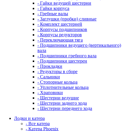
- Гайки ведущей шестерни
- Гайки корпуса
- Гребные валы
- Заглушки (пробки) сливные
- Комплект шестерней
- Корпусы подшипников
- Корпусы редукторов
- Переключающая тяга
- Подшипники ведущего (вертикального)
вала
- Подшипники гребного вала
- Подшипники шестерен
- Прокладки
- Редукторы в сборе
- Сальники
- Стопорные кольца
- Уплотнительные кольца
- Храповики
- Шестерни ведущие
- Шестерни заднего хода
- Шестерни переднего хода
Лодки и катера
- Все катера
- Катера Phoenix