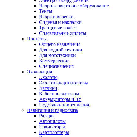
Электро- оборудование
Якорно-швартовое оборудование
Тенты
Якоря и веревки
Сиденья и накладки
Транцевые колёса
Спасательные жилеты
Прицепы
Общего назначения
Для водной техники
Для мототехники
Коммерческие
Спецназначения
Эхолокация
Эхолоты
Эхолоты-картплоттеры
Датчики
Кабели и адаптеры
Аккумуляторы и ЗУ
Подставки и крепления
Навигация и радиосвязь
Радары
Автопилоты
Навигаторы
Картплоттеры