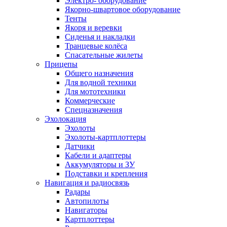
Электро- оборудование
Якорно-швартовое оборудование
Тенты
Якоря и веревки
Сиденья и накладки
Транцевые колёса
Спасательные жилеты
Прицепы
Общего назначения
Для водной техники
Для мототехники
Коммерческие
Спецназначения
Эхолокация
Эхолоты
Эхолоты-картплоттеры
Датчики
Кабели и адаптеры
Аккумуляторы и ЗУ
Подставки и крепления
Навигация и радиосвязь
Радары
Автопилоты
Навигаторы
Картплоттеры