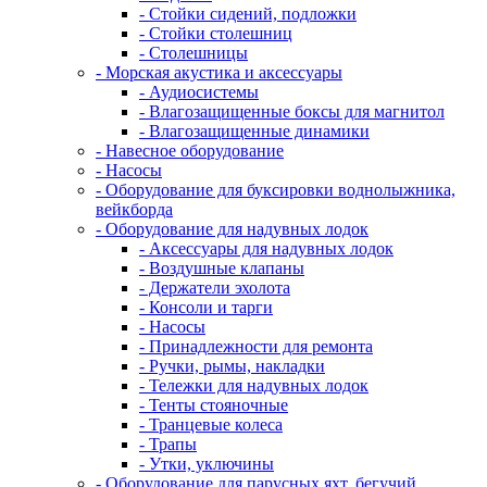
- Стойки сидений, подложки
- Стойки столешниц
- Столешницы
- Морская акустика и аксессуары
- Аудиосистемы
- Влагозащищенные боксы для магнитол
- Влагозащищенные динамики
- Навесное оборудование
- Насосы
- Оборудование для буксировки воднолыжника,
вейкборда
- Оборудование для надувных лодок
- Аксессуары для надувных лодок
- Воздушные клапаны
- Держатели эхолота
- Консоли и тарги
- Насосы
- Принадлежности для ремонта
- Ручки, рымы, накладки
- Тележки для надувных лодок
- Тенты стояночные
- Транцевые колеса
- Трапы
- Утки, уключины
- Оборудование для парусных яхт, бегучий