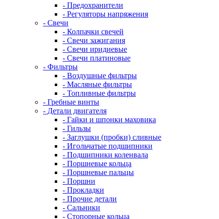
- Предохранители
- Регуляторы напряжения
- Свечи
- Колпачки свечей
- Свечи зажигания
- Свечи иридиевые
- Свечи платиновые
- Фильтры
- Воздушные фильтры
- Масляные фильтры
- Топливные фильтры
- Гребные винты
- Детали двигателя
- Гайки и шпонки маховика
- Гильзы
- Заглушки (пробки) сливные
- Игольчатые подшипники
- Подшипники коленвала
- Поршневые кольца
- Поршневые пальцы
- Поршни
- Прокладки
- Прочие детали
- Сальники
- Стопорные кольца