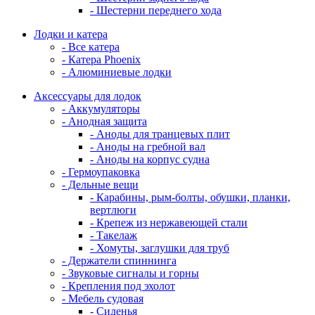
- Шестерни переднего хода
Лодки и катера
- Все катера
- Катера Phoenix
- Алюминиевые лодки
Аксессуары для лодок
- Аккумуляторы
- Анодная защита
- Аноды для транцевых плит
- Аноды на гребной вал
- Аноды на корпус судна
- Гермоупаковка
- Дельные вещи
- Карабины, рым-болты, обушки, планки,
вертлюги
- Крепеж из нержавеющей стали
- Такелаж
- Хомуты, заглушки для труб
- Держатели спиннинга
- Звуковые сигналы и горны
- Крепления под эхолот
- Мебель судовая
- Сиденья