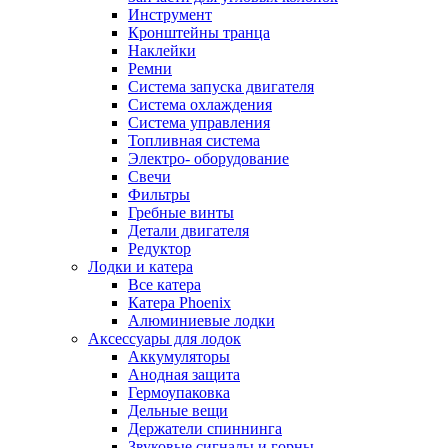
Инструмент
Кронштейны транца
Наклейки
Ремни
Система запуска двигателя
Система охлаждения
Система управления
Топливная система
Электро- оборудование
Свечи
Фильтры
Гребные винты
Детали двигателя
Редуктор
Лодки и катера
Все катера
Катера Phoenix
Алюминиевые лодки
Аксессуары для лодок
Аккумуляторы
Анодная защита
Гермоупаковка
Дельные вещи
Держатели спиннинга
Звуковые сигналы и горны