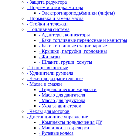
- Защита редуктора
- Подъём и откидка мотора
- Электрогидроподъёмники (лифты)
- Промывка и замена масла
- Стойки и тележки
- Топливная система
- Адаптеры, коннекторы
- Баки топливные переносные и канистры
- Баки топливные стационарные
- Крышки, патрубки, горловины
- Фильтры
- Шланги, груши, хомуты
- Транцы выносные
- Удлинители румпеля
- Чеки предохранительные
- Масла и смазки
- Гидравлические жидкости
- Масло для двигателя
- Масло для редуктора
- Уход за двигателем
- Чехлы для моторов
- Дистанционное управление
- Комплекты подключения ДУ
- Машинки газа-реверса
- Рулевые колёса