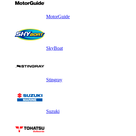
MotorGuide
SkyBoat
Stingray
Suzuki