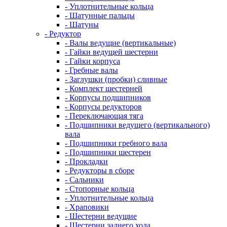
- Уплотнительные кольца
- Шатунные пальцы
- Шатуны
- Редуктор
- Валы ведущие (вертикальные)
- Гайки ведущей шестерни
- Гайки корпуса
- Гребные валы
- Заглушки (пробки) сливные
- Комплект шестерней
- Корпусы подшипников
- Корпусы редукторов
- Переключающая тяга
- Подшипники ведущего (вертикального)
вала
- Подшипники гребного вала
- Подшипники шестерен
- Прокладки
- Редукторы в сборе
- Сальники
- Стопорные кольца
- Уплотнительные кольца
- Храповики
- Шестерни ведущие
- Шестерни заднего хода