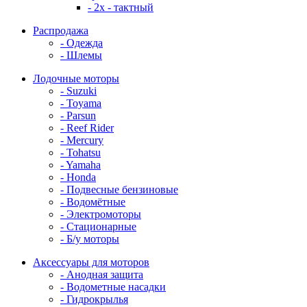
- 2x - тактный
Распродажа
- Одежда
- Шлемы
Лодочные моторы
- Suzuki
- Toyama
- Parsun
- Reef Rider
- Mercury
- Tohatsu
- Yamaha
- Honda
- Подвесные бензиновые
- Водомётные
- Электромоторы
- Стационарные
- Б/у моторы
Аксессуары для моторов
- Анодная защита
- Водометные насадки
- Гидрокрылья