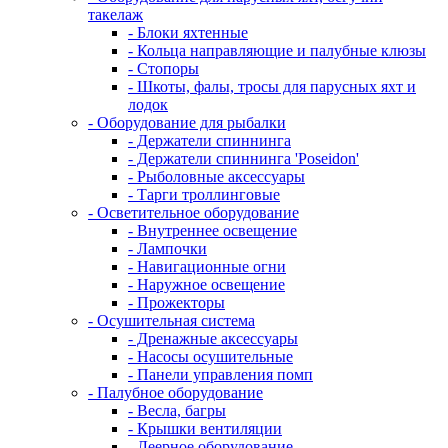
такелаж
- Блоки яхтенные
- Кольца направляющие и палубные клюзы
- Стопоры
- Шкоты, фалы, тросы для парусных яхт и
лодок
- Оборудование для рыбалки
- Держатели спиннинга
- Держатели спиннинга 'Poseidon'
- Рыболовные аксессуары
- Тарги троллинговые
- Осветительное оборудование
- Внутреннее освещение
- Лампочки
- Навигационные огни
- Наружное освещение
- Прожекторы
- Осушительная система
- Дренажные аксессуары
- Насосы осушительные
- Панели управления помп
- Палубное оборудование
- Весла, багры
- Крышки вентиляции
- Леерное оборудование