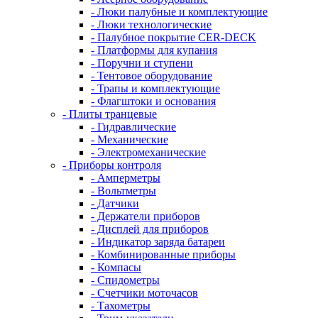
- Люки палубные и комплектующие
- Люки технологические
- Палубное покрытие CER-DECK
- Платформы для купания
- Поручни и ступени
- Тентовое оборудование
- Трапы и комплектующие
- Флагштоки и основания
- Плиты транцевые
- Гидравлические
- Механические
- Электромеханические
- Приборы контроля
- Амперметры
- Вольтметры
- Датчики
- Держатели приборов
- Дисплей для приборов
- Индикатор заряда батареи
- Комбинированные приборы
- Компасы
- Спидометры
- Счетчики моточасов
- Тахометры