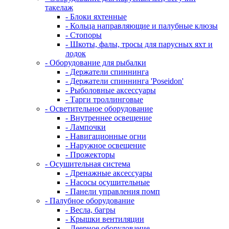
такелаж
- Блоки яхтенные
- Кольца направляющие и палубные клюзы
- Стопоры
- Шкоты, фалы, тросы для парусных яхт и
лодок
- Оборудование для рыбалки
- Держатели спиннинга
- Держатели спиннинга 'Poseidon'
- Рыболовные аксессуары
- Тарги троллинговые
- Осветительное оборудование
- Внутреннее освещение
- Лампочки
- Навигационные огни
- Наружное освещение
- Прожекторы
- Осушительная система
- Дренажные аксессуары
- Насосы осушительные
- Панели управления помп
- Палубное оборудование
- Весла, багры
- Крышки вентиляции
- Леерное оборудование