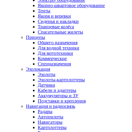
Электро- оборудование
Якорно-швартовое оборудование
Тенты
Якоря и веревки
Сиденья и накладки
Транцевые колёса
Спасательные жилеты
Прицепы
Общего назначения
Для водной техники
Для мототехники
Коммерческие
Спецназначения
Эхолокация
Эхолоты
Эхолоты-картплоттеры
Датчики
Кабели и адаптеры
Аккумуляторы и ЗУ
Подставки и крепления
Навигация и радиосвязь
Радары
Автопилоты
Навигаторы
Картплоттеры