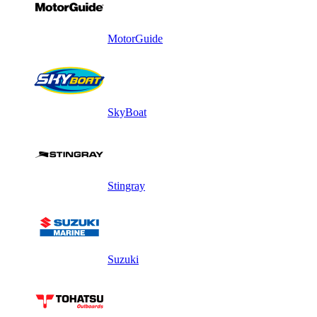
MotorGuide
SkyBoat
Stingray
Suzuki