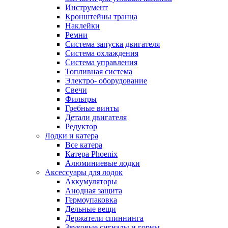
Инструмент
Кронштейны транца
Наклейки
Ремни
Система запуска двигателя
Система охлаждения
Система управления
Топливная система
Электро- оборудование
Свечи
Фильтры
Гребные винты
Детали двигателя
Редуктор
Лодки и катера
Все катера
Катера Phoenix
Алюминиевые лодки
Аксессуары для лодок
Аккумуляторы
Анодная защита
Гермоупаковка
Дельные вещи
Держатели спиннинга
Звуковые сигналы и горны