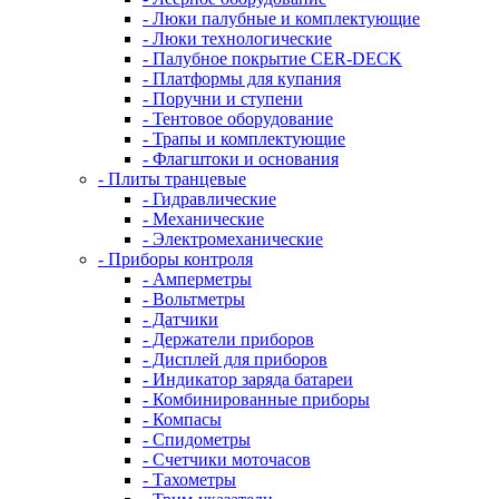
- Люки палубные и комплектующие
- Люки технологические
- Палубное покрытие CER-DECK
- Платформы для купания
- Поручни и ступени
- Тентовое оборудование
- Трапы и комплектующие
- Флагштоки и основания
- Плиты транцевые
- Гидравлические
- Механические
- Электромеханические
- Приборы контроля
- Амперметры
- Вольтметры
- Датчики
- Держатели приборов
- Дисплей для приборов
- Индикатор заряда батареи
- Комбинированные приборы
- Компасы
- Спидометры
- Счетчики моточасов
- Тахометры