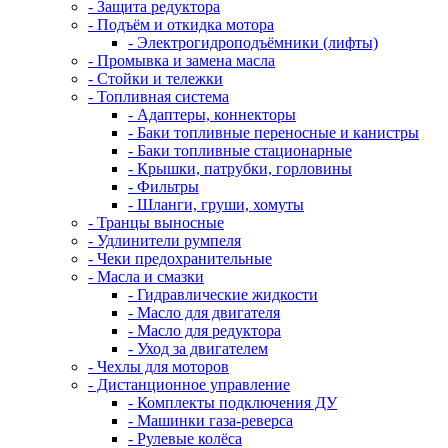
- Защита редуктора
- Подъём и откидка мотора
- Электрогидроподъёмники (лифты)
- Промывка и замена масла
- Стойки и тележки
- Топливная система
- Адаптеры, коннекторы
- Баки топливные переносные и канистры
- Баки топливные стационарные
- Крышки, патрубки, горловины
- Фильтры
- Шланги, груши, хомуты
- Транцы выносные
- Удлинители румпеля
- Чеки предохранительные
- Масла и смазки
- Гидравлические жидкости
- Масло для двигателя
- Масло для редуктора
- Уход за двигателем
- Чехлы для моторов
- Дистанционное управление
- Комплекты подключения ДУ
- Машинки газа-реверса
- Рулевые колёса