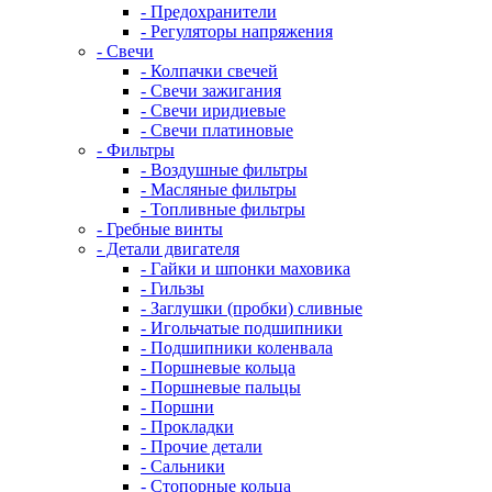
- Предохранители
- Регуляторы напряжения
- Свечи
- Колпачки свечей
- Свечи зажигания
- Свечи иридиевые
- Свечи платиновые
- Фильтры
- Воздушные фильтры
- Масляные фильтры
- Топливные фильтры
- Гребные винты
- Детали двигателя
- Гайки и шпонки маховика
- Гильзы
- Заглушки (пробки) сливные
- Игольчатые подшипники
- Подшипники коленвала
- Поршневые кольца
- Поршневые пальцы
- Поршни
- Прокладки
- Прочие детали
- Сальники
- Стопорные кольца