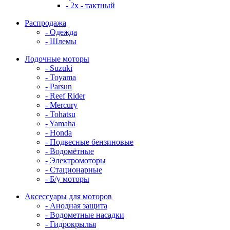
- 2x - тактный
Распродажа
- Одежда
- Шлемы
Лодочные моторы
- Suzuki
- Toyama
- Parsun
- Reef Rider
- Mercury
- Tohatsu
- Yamaha
- Honda
- Подвесные бензиновые
- Водомётные
- Электромоторы
- Стационарные
- Б/у моторы
Аксессуары для моторов
- Анодная защита
- Водометные насадки
- Гидрокрылья