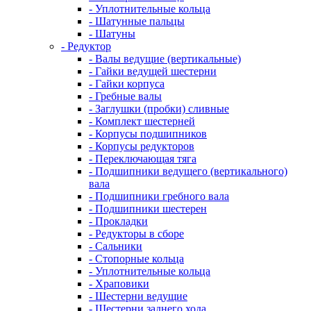
- Уплотнительные кольца
- Шатунные пальцы
- Шатуны
- Редуктор
- Валы ведущие (вертикальные)
- Гайки ведущей шестерни
- Гайки корпуса
- Гребные валы
- Заглушки (пробки) сливные
- Комплект шестерней
- Корпусы подшипников
- Корпусы редукторов
- Переключающая тяга
- Подшипники ведущего (вертикального)
вала
- Подшипники гребного вала
- Подшипники шестерен
- Прокладки
- Редукторы в сборе
- Сальники
- Стопорные кольца
- Уплотнительные кольца
- Храповики
- Шестерни ведущие
- Шестерни заднего хода