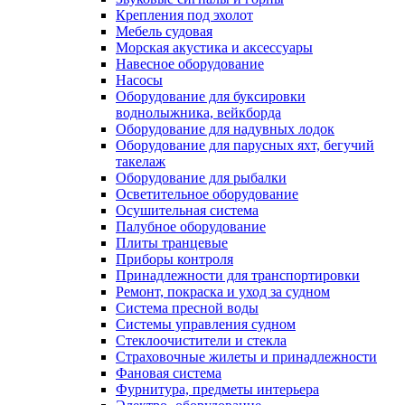
Крепления под эхолот
Мебель судовая
Морская акустика и аксессуары
Навесное оборудование
Насосы
Оборудование для буксировки
воднолыжника, вейкборда
Оборудование для надувных лодок
Оборудование для парусных яхт, бегучий
такелаж
Оборудование для рыбалки
Осветительное оборудование
Осушительная система
Палубное оборудование
Плиты транцевые
Приборы контроля
Принадлежности для транспортировки
Ремонт, покраска и уход за судном
Система пресной воды
Системы управления судном
Стеклоочистители и стекла
Страховочные жилеты и принадлежности
Фановая система
Фурнитура, предметы интерьера