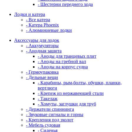
- Шестерни переднего хода
Лодки и катера
- Все катера
- Катера Phoenix
- Алюминиевые лодки
Аксессуары для лодок
- Аккумуляторы
- Анодная защита
- Аноды для транцевых плит
- Аноды на гребной вал
- Аноды на корпус судна
- Гермоупаковка
- Дельные вещи
- Карабины, рым-болты, обушки, планки,
вертлюги
- Крепеж из нержавеющей стали
- Такелаж
- Хомуты, заглушки для труб
- Держатели спиннинга
- Звуковые сигналы и горны
- Крепления под эхолот
- Мебель судовая
- Сиденья