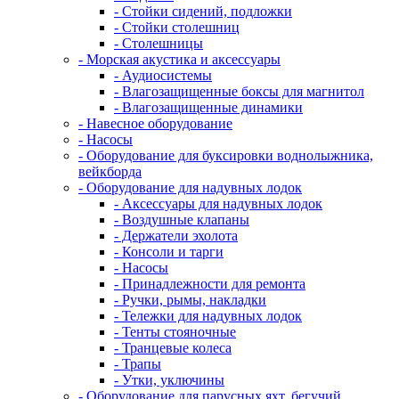
- Стойки сидений, подложки
- Стойки столешниц
- Столешницы
- Морская акустика и аксессуары
- Аудиосистемы
- Влагозащищенные боксы для магнитол
- Влагозащищенные динамики
- Навесное оборудование
- Насосы
- Оборудование для буксировки воднолыжника,
вейкборда
- Оборудование для надувных лодок
- Аксессуары для надувных лодок
- Воздушные клапаны
- Держатели эхолота
- Консоли и тарги
- Насосы
- Принадлежности для ремонта
- Ручки, рымы, накладки
- Тележки для надувных лодок
- Тенты стояночные
- Транцевые колеса
- Трапы
- Утки, уключины
- Оборудование для парусных яхт, бегучий