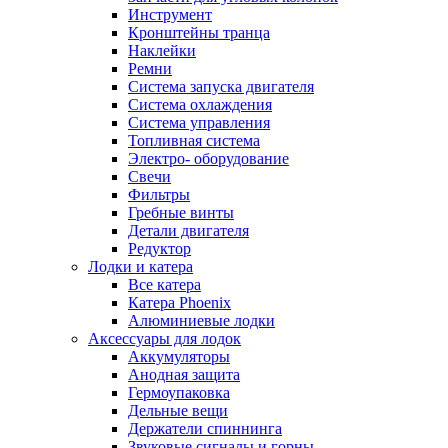
Инструмент
Кронштейны транца
Наклейки
Ремни
Система запуска двигателя
Система охлаждения
Система управления
Топливная система
Электро- оборудование
Свечи
Фильтры
Гребные винты
Детали двигателя
Редуктор
Лодки и катера
Все катера
Катера Phoenix
Алюминиевые лодки
Аксессуары для лодок
Аккумуляторы
Анодная защита
Гермоупаковка
Дельные вещи
Держатели спиннинга
Звуковые сигналы и горны