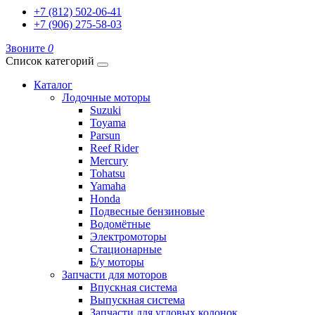
+7 (812) 502-06-41
+7 (906) 275-58-03
Звоните
0
Список категорий
Каталог
Лодочные моторы
Suzuki
Toyama
Parsun
Reef Rider
Mercury
Tohatsu
Yamaha
Honda
Подвесные бензиновые
Водомётные
Электромоторы
Стационарные
Б/у моторы
Запчасти для моторов
Впускная система
Выпускная система
Запчасти для угловых колонок