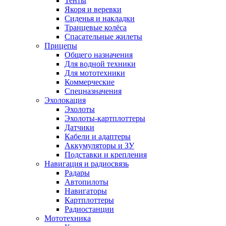
Тенты
Якоря и веревки
Сиденья и накладки
Транцевые колёса
Спасательные жилеты
Прицепы
Общего назначения
Для водной техники
Для мототехники
Коммерческие
Спецназначения
Эхолокация
Эхолоты
Эхолоты-картплоттеры
Датчики
Кабели и адаптеры
Аккумуляторы и ЗУ
Подставки и крепления
Навигация и радиосвязь
Радары
Автопилоты
Навигаторы
Картплоттеры
Радиостанции
Мототехника