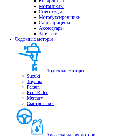
Квадроциклы
Мотоциклы
Снегоходы
Мотобуксировщики
Сани-прицепы
Аксессуары
Запчасти
Лодочные моторы
Лодочные моторы
Suzuki
Toyama
Parsun
Reef Rider
Mercury
Смотреть все
Аксессуары для моторов