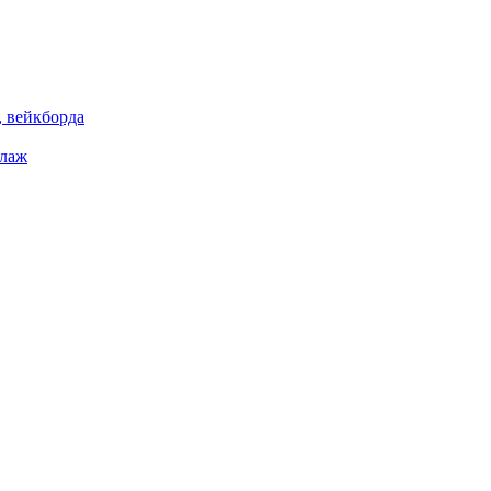
 вейкборда
елаж