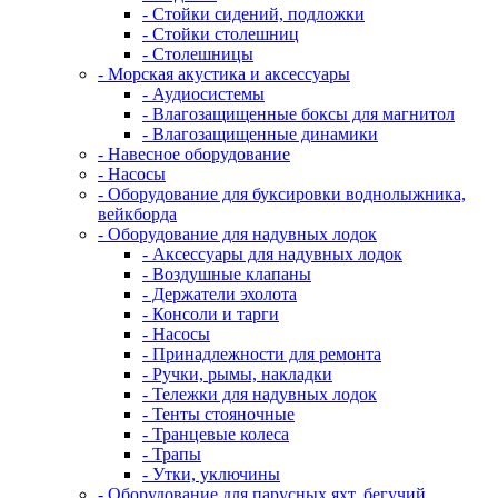
- Стойки сидений, подложки
- Стойки столешниц
- Столешницы
- Морская акустика и аксессуары
- Аудиосистемы
- Влагозащищенные боксы для магнитол
- Влагозащищенные динамики
- Навесное оборудование
- Насосы
- Оборудование для буксировки воднолыжника,
вейкборда
- Оборудование для надувных лодок
- Аксессуары для надувных лодок
- Воздушные клапаны
- Держатели эхолота
- Консоли и тарги
- Насосы
- Принадлежности для ремонта
- Ручки, рымы, накладки
- Тележки для надувных лодок
- Тенты стояночные
- Транцевые колеса
- Трапы
- Утки, уключины
- Оборудование для парусных яхт, бегучий