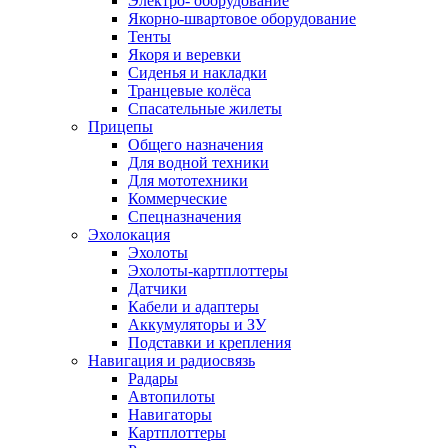
Электро- оборудование
Якорно-швартовое оборудование
Тенты
Якоря и веревки
Сиденья и накладки
Транцевые колёса
Спасательные жилеты
Прицепы
Общего назначения
Для водной техники
Для мототехники
Коммерческие
Спецназначения
Эхолокация
Эхолоты
Эхолоты-картплоттеры
Датчики
Кабели и адаптеры
Аккумуляторы и ЗУ
Подставки и крепления
Навигация и радиосвязь
Радары
Автопилоты
Навигаторы
Картплоттеры