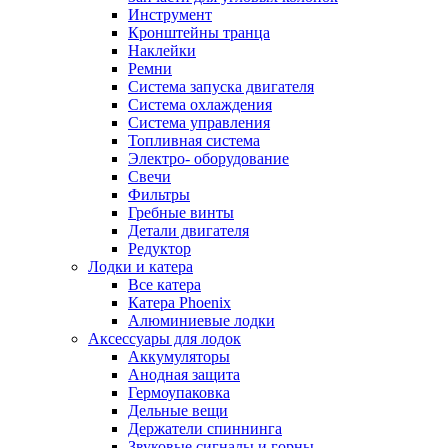
Инструмент
Кронштейны транца
Наклейки
Ремни
Система запуска двигателя
Система охлаждения
Система управления
Топливная система
Электро- оборудование
Свечи
Фильтры
Гребные винты
Детали двигателя
Редуктор
Лодки и катера
Все катера
Катера Phoenix
Алюминиевые лодки
Аксессуары для лодок
Аккумуляторы
Анодная защита
Гермоупаковка
Дельные вещи
Держатели спиннинга
Звуковые сигналы и горны