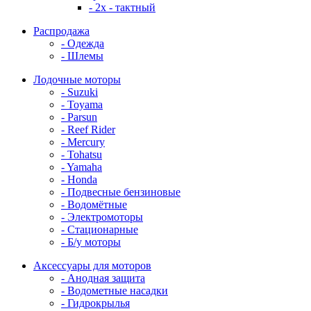
- 2x - тактный
Распродажа
- Одежда
- Шлемы
Лодочные моторы
- Suzuki
- Toyama
- Parsun
- Reef Rider
- Mercury
- Tohatsu
- Yamaha
- Honda
- Подвесные бензиновые
- Водомётные
- Электромоторы
- Стационарные
- Б/у моторы
Аксессуары для моторов
- Анодная защита
- Водометные насадки
- Гидрокрылья