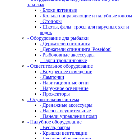
такелаж
- Блоки яхтенные
- Кольца направляющие и палубные клюзы
- Стопоры
- Шкоты, фалы, тросы для парусных яхт и
лодок
- Оборудование для рыбалки
- Держатели спиннинга
- Держатели спиннинга 'Poseidon'
- Рыболовные аксессуары
- Тарги троллинговые
- Осветительное оборудование
- Внутреннее освещение
- Лампочки
- Навигационные огни
- Наружное освещение
- Прожекторы
- Осушительная система
- Дренажные аксессуары
- Насосы осушительные
- Панели управления помп
- Палубное оборудование
- Весла, багры
- Крышки вентиляции
- Леерное оборудование