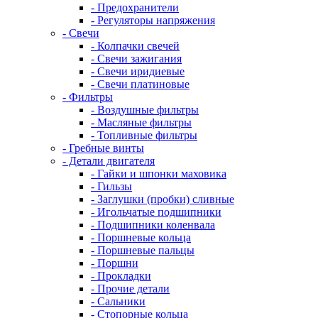
- Предохранители
- Регуляторы напряжения
- Свечи
- Колпачки свечей
- Свечи зажигания
- Свечи иридиевые
- Свечи платиновые
- Фильтры
- Воздушные фильтры
- Масляные фильтры
- Топливные фильтры
- Гребные винты
- Детали двигателя
- Гайки и шпонки маховика
- Гильзы
- Заглушки (пробки) сливные
- Игольчатые подшипники
- Подшипники коленвала
- Поршневые кольца
- Поршневые пальцы
- Поршни
- Прокладки
- Прочие детали
- Сальники
- Стопорные кольца