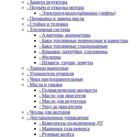
- Защита редуктора
- Подъём и откидка мотора
- Электрогидроподъёмники (лифты)
- Промывка и замена масла
- Стойки и тележки
- Топливная система
- Адаптеры, коннекторы
- Баки топливные переносные и канистры
- Баки топливные стационарные
- Крышки, патрубки, горловины
- Фильтры
- Шланги, груши, хомуты
- Транцы выносные
- Удлинители румпеля
- Чеки предохранительные
- Масла и смазки
- Гидравлические жидкости
- Масло для двигателя
- Масло для редуктора
- Уход за двигателем
- Чехлы для моторов
- Дистанционное управление
- Комплекты подключения ДУ
- Машинки газа-реверса
- Рулевые колёса