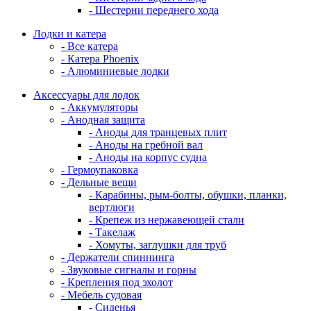
- Шестерни переднего хода
Лодки и катера
- Все катера
- Катера Phoenix
- Алюминиевые лодки
Аксессуары для лодок
- Аккумуляторы
- Анодная защита
- Аноды для транцевых плит
- Аноды на гребной вал
- Аноды на корпус судна
- Гермоупаковка
- Дельные вещи
- Карабины, рым-болты, обушки, планки,
вертлюги
- Крепеж из нержавеющей стали
- Такелаж
- Хомуты, заглушки для труб
- Держатели спиннинга
- Звуковые сигналы и горны
- Крепления под эхолот
- Мебель судовая
- Сиденья