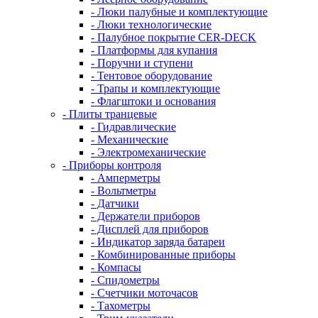
- Люки палубные и комплектующие
- Люки технологические
- Палубное покрытие CER-DECK
- Платформы для купания
- Поручни и ступени
- Тентовое оборудование
- Трапы и комплектующие
- Флагштоки и основания
- Плиты транцевые
- Гидравлические
- Механические
- Электромеханические
- Приборы контроля
- Амперметры
- Вольтметры
- Датчики
- Держатели приборов
- Дисплей для приборов
- Индикатор заряда батареи
- Комбинированные приборы
- Компасы
- Спидометры
- Счетчики моточасов
- Тахометры