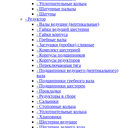
- Уплотнительные кольца
- Шатунные пальцы
- Шатуны
- Редуктор
- Валы ведущие (вертикальные)
- Гайки ведущей шестерни
- Гайки корпуса
- Гребные валы
- Заглушки (пробки) сливные
- Комплект шестерней
- Корпусы подшипников
- Корпусы редукторов
- Переключающая тяга
- Подшипники ведущего (вертикального)
вала
- Подшипники гребного вала
- Подшипники шестерен
- Прокладки
- Редукторы в сборе
- Сальники
- Стопорные кольца
- Уплотнительные кольца
- Храповики
- Шестерни ведущие
- Шестерни заднего хода