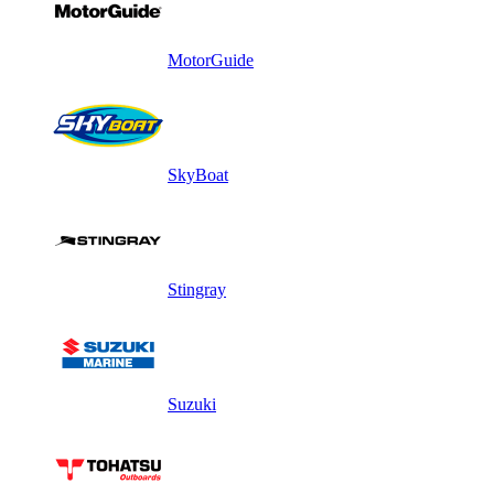
MotorGuide
SkyBoat
Stingray
Suzuki