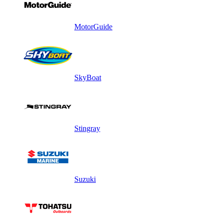
MotorGuide
SkyBoat
Stingray
Suzuki