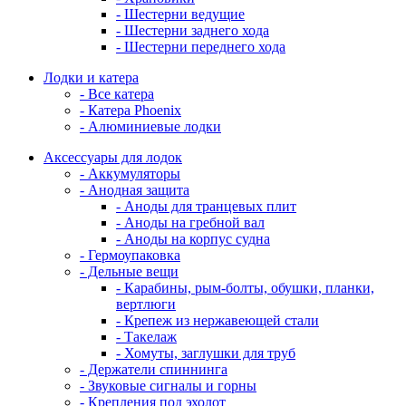
- Шестерни ведущие
- Шестерни заднего хода
- Шестерни переднего хода
Лодки и катера
- Все катера
- Катера Phoenix
- Алюминиевые лодки
Аксессуары для лодок
- Аккумуляторы
- Анодная защита
- Аноды для транцевых плит
- Аноды на гребной вал
- Аноды на корпус судна
- Гермоупаковка
- Дельные вещи
- Карабины, рым-болты, обушки, планки,
вертлюги
- Крепеж из нержавеющей стали
- Такелаж
- Хомуты, заглушки для труб
- Держатели спиннинга
- Звуковые сигналы и горны
- Крепления под эхолот