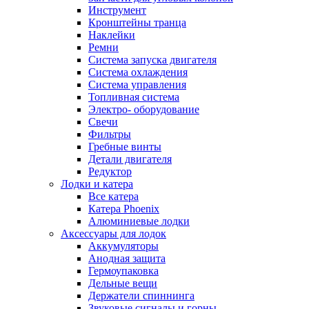
Инструмент
Кронштейны транца
Наклейки
Ремни
Система запуска двигателя
Система охлаждения
Система управления
Топливная система
Электро- оборудование
Свечи
Фильтры
Гребные винты
Детали двигателя
Редуктор
Лодки и катера
Все катера
Катера Phoenix
Алюминиевые лодки
Аксессуары для лодок
Аккумуляторы
Анодная защита
Гермоупаковка
Дельные вещи
Держатели спиннинга
Звуковые сигналы и горны