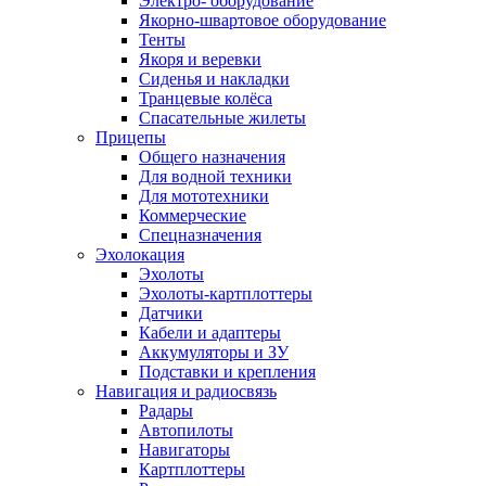
Электро- оборудование
Якорно-швартовое оборудование
Тенты
Якоря и веревки
Сиденья и накладки
Транцевые колёса
Спасательные жилеты
Прицепы
Общего назначения
Для водной техники
Для мототехники
Коммерческие
Спецназначения
Эхолокация
Эхолоты
Эхолоты-картплоттеры
Датчики
Кабели и адаптеры
Аккумуляторы и ЗУ
Подставки и крепления
Навигация и радиосвязь
Радары
Автопилоты
Навигаторы
Картплоттеры