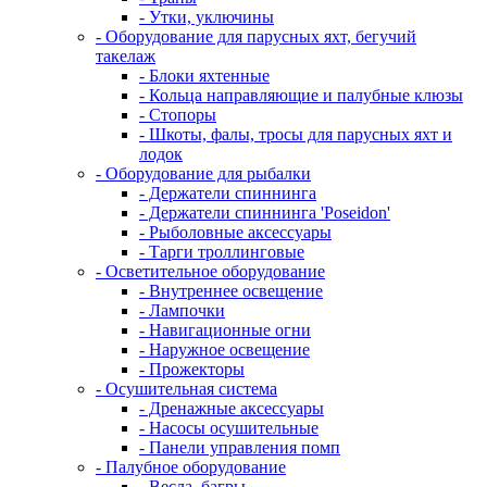
- Утки, уключины
- Оборудование для парусных яхт, бегучий
такелаж
- Блоки яхтенные
- Кольца направляющие и палубные клюзы
- Стопоры
- Шкоты, фалы, тросы для парусных яхт и
лодок
- Оборудование для рыбалки
- Держатели спиннинга
- Держатели спиннинга 'Poseidon'
- Рыболовные аксессуары
- Тарги троллинговые
- Осветительное оборудование
- Внутреннее освещение
- Лампочки
- Навигационные огни
- Наружное освещение
- Прожекторы
- Осушительная система
- Дренажные аксессуары
- Насосы осушительные
- Панели управления помп
- Палубное оборудование
- Весла, багры