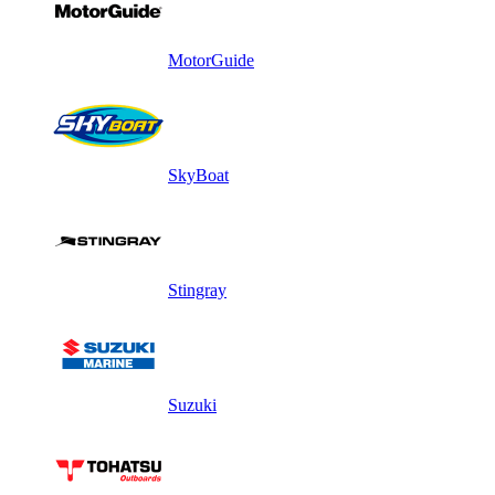
MotorGuide
SkyBoat
Stingray
Suzuki