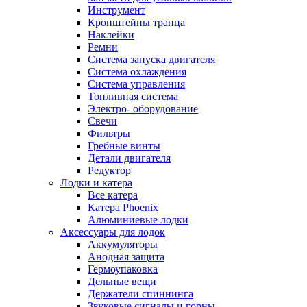
Инструмент
Кронштейны транца
Наклейки
Ремни
Система запуска двигателя
Система охлаждения
Система управления
Топливная система
Электро- оборудование
Свечи
Фильтры
Гребные винты
Детали двигателя
Редуктор
Лодки и катера
Все катера
Катера Phoenix
Алюминиевые лодки
Аксессуары для лодок
Аккумуляторы
Анодная защита
Гермоупаковка
Дельные вещи
Держатели спиннинга
Звуковые сигналы и горны