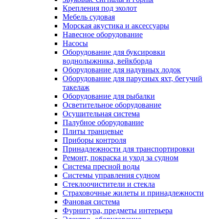
Крепления под эхолот
Мебель судовая
Морская акустика и аксессуары
Навесное оборудование
Насосы
Оборудование для буксировки
воднолыжника, вейкборда
Оборудование для надувных лодок
Оборудование для парусных яхт, бегучий
такелаж
Оборудование для рыбалки
Осветительное оборудование
Осушительная система
Палубное оборудование
Плиты транцевые
Приборы контроля
Принадлежности для транспортировки
Ремонт, покраска и уход за судном
Система пресной воды
Системы управления судном
Стеклоочистители и стекла
Страховочные жилеты и принадлежности
Фановая система
Фурнитура, предметы интерьера