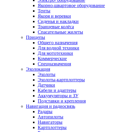
Электро- оборудование
Якорно-швартовое оборудование
Тенты
Якоря и веревки
Сиденья и накладки
Транцевые колёса
Спасательные жилеты
Прицепы
Общего назначения
Для водной техники
Для мототехники
Коммерческие
Спецназначения
Эхолокация
Эхолоты
Эхолоты-картплоттеры
Датчики
Кабели и адаптеры
Аккумуляторы и ЗУ
Подставки и крепления
Навигация и радиосвязь
Радары
Автопилоты
Навигаторы
Картплоттеры