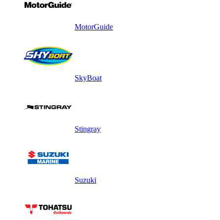
MotorGuide
SkyBoat
Stingray
Suzuki