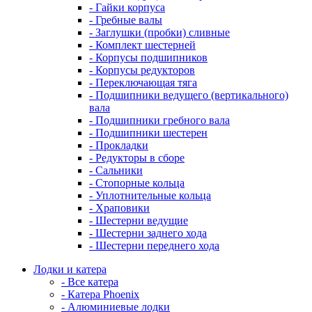
- Гайки корпуса
- Гребные валы
- Заглушки (пробки) сливные
- Комплект шестерней
- Корпусы подшипников
- Корпусы редукторов
- Переключающая тяга
- Подшипники ведущего (вертикального)
вала
- Подшипники гребного вала
- Подшипники шестерен
- Прокладки
- Редукторы в сборе
- Сальники
- Стопорные кольца
- Уплотнительные кольца
- Храповики
- Шестерни ведущие
- Шестерни заднего хода
- Шестерни переднего хода
Лодки и катера
- Все катера
- Катера Phoenix
- Алюминиевые лодки