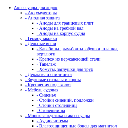
Аксессуары для лодок
- Аккумуляторы
- Анодная защита
- Аноды для транцевых плит
- Аноды на гребной вал
- Аноды на корпус судна
- Гермоупаковка
- Дельные вещи
- Карабины, рым-болты, обушки, планки,
вертлюги
- Крепеж из нержавеющей стали
- Такелаж
- Хомуты, заглушки для труб
- Держатели спиннинга
- Звуковые сигналы и горны
- Крепления под эхолот
- Мебель судовая
- Сиденья
- Стойки сидений, подложки
- Стойки столешниц
- Столешницы
- Морская акустика и аксессуары
- Аудиосистемы
- Влагозащищенные боксы для магнитол