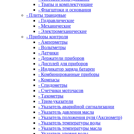
- Трапы и комплектующие
- Флагштоки и основания
- Плиты транцевые
- Гидравлические
- Механические
- Электромеханические
- Приборы контроля
- Амперметры
- Вольтметры
- Датчики
- Держатели приборов
- Дисплей для приборов
- Индикатор заряда батареи
- Комбинированные приборы
- Компасы
- Спидометры
- Счетчики моточасов
- Тахометры
- Трим-указатели
- Указатель аварийной сигнализации
- Указатель давления масла
- Указатель положения руля (Аксиометр)
- Указатель температуры воды
- Указатель температуры масла
- Указатель уровня воды