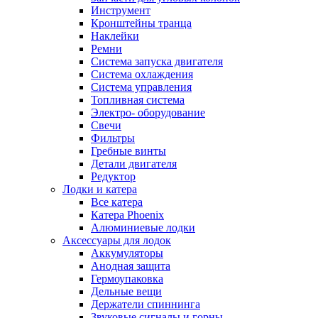
Инструмент
Кронштейны транца
Наклейки
Ремни
Система запуска двигателя
Система охлаждения
Система управления
Топливная система
Электро- оборудование
Свечи
Фильтры
Гребные винты
Детали двигателя
Редуктор
Лодки и катера
Все катера
Катера Phoenix
Алюминиевые лодки
Аксессуары для лодок
Аккумуляторы
Анодная защита
Гермоупаковка
Дельные вещи
Держатели спиннинга
Звуковые сигналы и горны