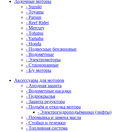
Лодочные моторы
- Suzuki
- Toyama
- Parsun
- Reef Rider
- Mercury
- Tohatsu
- Yamaha
- Honda
- Подвесные бензиновые
- Водомётные
- Электромоторы
- Стационарные
- Б/у моторы
Аксессуары для моторов
- Анодная защита
- Водометные насадки
- Гидрокрылья
- Защита редуктора
- Подъём и откидка мотора
- Электрогидроподъёмники (лифты)
- Промывка и замена масла
- Стойки и тележки
- Топливная система