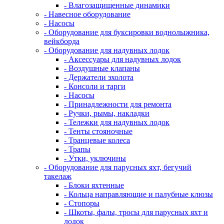
- Влагозащищенные динамики
- Навесное оборудование
- Насосы
- Оборудование для буксировки воднолыжника,
вейкборда
- Оборудование для надувных лодок
- Аксессуары для надувных лодок
- Воздушные клапаны
- Держатели эхолота
- Консоли и тарги
- Насосы
- Принадлежности для ремонта
- Ручки, рымы, накладки
- Тележки для надувных лодок
- Тенты стояночные
- Транцевые колеса
- Трапы
- Утки, уключины
- Оборудование для парусных яхт, бегучий
такелаж
- Блоки яхтенные
- Кольца направляющие и палубные клюзы
- Стопоры
- Шкоты, фалы, тросы для парусных яхт и
лодок