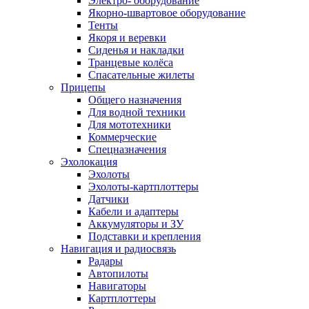
Электро- оборудование
Якорно-швартовое оборудование
Тенты
Якоря и веревки
Сиденья и накладки
Транцевые колёса
Спасательные жилеты
Прицепы
Общего назначения
Для водной техники
Для мототехники
Коммерческие
Спецназначения
Эхолокация
Эхолоты
Эхолоты-картплоттеры
Датчики
Кабели и адаптеры
Аккумуляторы и ЗУ
Подставки и крепления
Навигация и радиосвязь
Радары
Автопилоты
Навигаторы
Картплоттеры