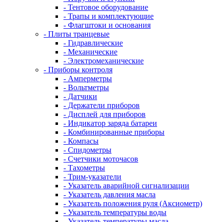
- Тентовое оборудование
- Трапы и комплектующие
- Флагштоки и основания
- Плиты транцевые
- Гидравлические
- Механические
- Электромеханические
- Приборы контроля
- Амперметры
- Вольтметры
- Датчики
- Держатели приборов
- Дисплей для приборов
- Индикатор заряда батареи
- Комбинированные приборы
- Компасы
- Спидометры
- Счетчики моточасов
- Тахометры
- Трим-указатели
- Указатель аварийной сигнализации
- Указатель давления масла
- Указатель положения руля (Аксиометр)
- Указатель температуры воды
- Указатель температуры масла