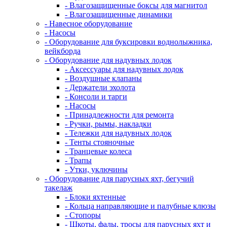
- Влагозащищенные боксы для магнитол
- Влагозащищенные динамики
- Навесное оборудование
- Насосы
- Оборудование для буксировки воднолыжника,
вейкборда
- Оборудование для надувных лодок
- Аксессуары для надувных лодок
- Воздушные клапаны
- Держатели эхолота
- Консоли и тарги
- Насосы
- Принадлежности для ремонта
- Ручки, рымы, накладки
- Тележки для надувных лодок
- Тенты стояночные
- Транцевые колеса
- Трапы
- Утки, уключины
- Оборудование для парусных яхт, бегучий
такелаж
- Блоки яхтенные
- Кольца направляющие и палубные клюзы
- Стопоры
- Шкоты, фалы, тросы для парусных яхт и