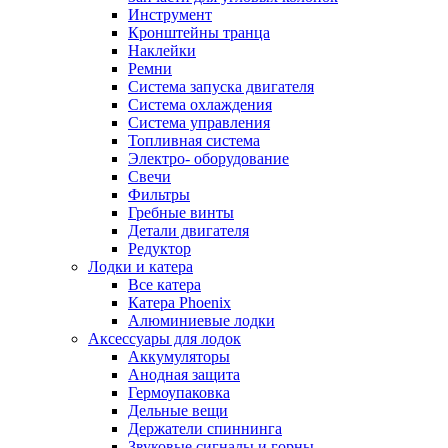
Инструмент
Кронштейны транца
Наклейки
Ремни
Система запуска двигателя
Система охлаждения
Система управления
Топливная система
Электро- оборудование
Свечи
Фильтры
Гребные винты
Детали двигателя
Редуктор
Лодки и катера
Все катера
Катера Phoenix
Алюминиевые лодки
Аксессуары для лодок
Аккумуляторы
Анодная защита
Гермоупаковка
Дельные вещи
Держатели спиннинга
Звуковые сигналы и горны