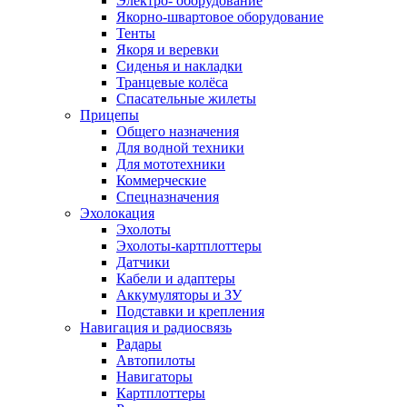
Электро- оборудование
Якорно-швартовое оборудование
Тенты
Якоря и веревки
Сиденья и накладки
Транцевые колёса
Спасательные жилеты
Прицепы
Общего назначения
Для водной техники
Для мототехники
Коммерческие
Спецназначения
Эхолокация
Эхолоты
Эхолоты-картплоттеры
Датчики
Кабели и адаптеры
Аккумуляторы и ЗУ
Подставки и крепления
Навигация и радиосвязь
Радары
Автопилоты
Навигаторы
Картплоттеры