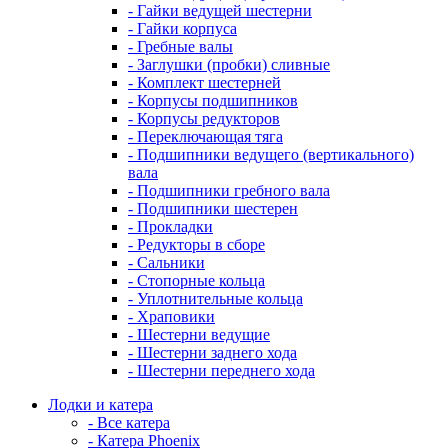
- Гайки ведущей шестерни
- Гайки корпуса
- Гребные валы
- Заглушки (пробки) сливные
- Комплект шестерней
- Корпусы подшипников
- Корпусы редукторов
- Переключающая тяга
- Подшипники ведущего (вертикального)
вала
- Подшипники гребного вала
- Подшипники шестерен
- Прокладки
- Редукторы в сборе
- Сальники
- Стопорные кольца
- Уплотнительные кольца
- Храповики
- Шестерни ведущие
- Шестерни заднего хода
- Шестерни переднего хода
Лодки и катера
- Все катера
- Катера Phoenix