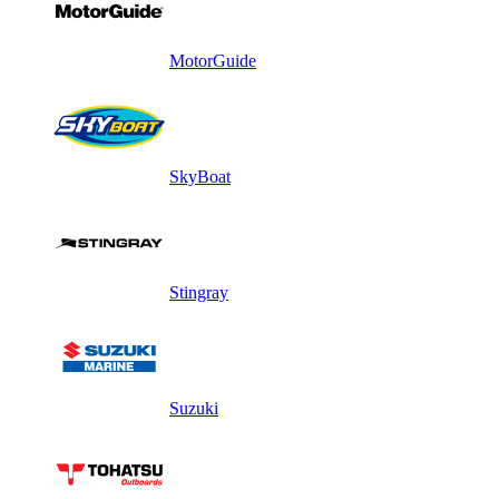
MotorGuide
SkyBoat
Stingray
Suzuki