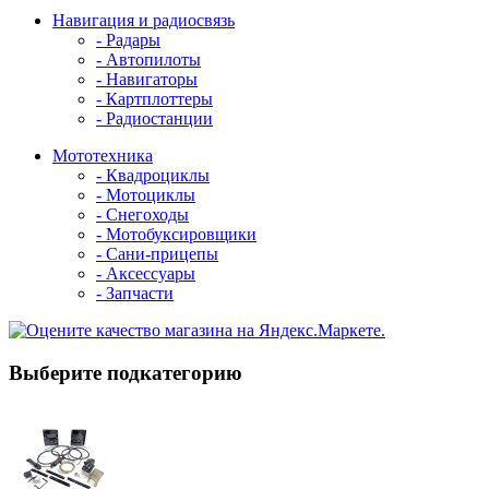
Навигация и радиосвязь
- Радары
- Автопилоты
- Навигаторы
- Картплоттеры
- Радиостанции
Мототехника
- Квадроциклы
- Мотоциклы
- Снегоходы
- Мотобуксировщики
- Сани-прицепы
- Аксессуары
- Запчасти
Выберите подкатегорию