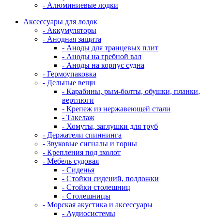
- Алюминиевые лодки
Аксессуары для лодок
- Аккумуляторы
- Анодная защита
- Аноды для транцевых плит
- Аноды на гребной вал
- Аноды на корпус судна
- Гермоупаковка
- Дельные вещи
- Карабины, рым-болты, обушки, планки,
вертлюги
- Крепеж из нержавеющей стали
- Такелаж
- Хомуты, заглушки для труб
- Держатели спиннинга
- Звуковые сигналы и горны
- Крепления под эхолот
- Мебель судовая
- Сиденья
- Стойки сидений, подложки
- Стойки столешниц
- Столешницы
- Морская акустика и аксессуары
- Аудиосистемы