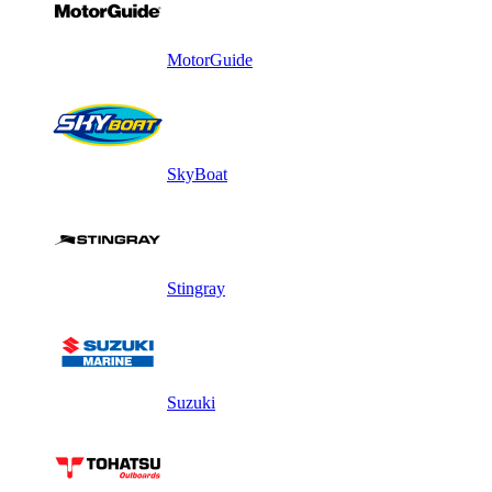
MotorGuide
SkyBoat
Stingray
Suzuki