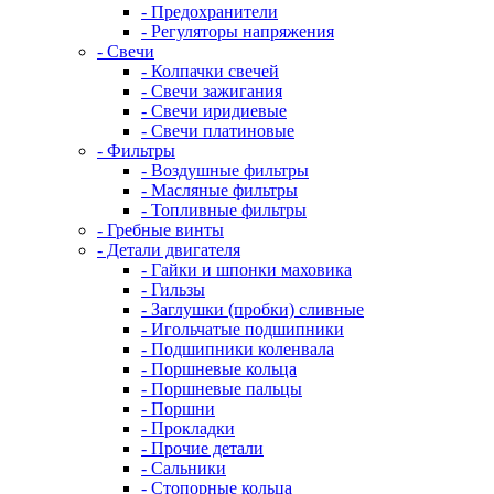
- Предохранители
- Регуляторы напряжения
- Свечи
- Колпачки свечей
- Свечи зажигания
- Свечи иридиевые
- Свечи платиновые
- Фильтры
- Воздушные фильтры
- Масляные фильтры
- Топливные фильтры
- Гребные винты
- Детали двигателя
- Гайки и шпонки маховика
- Гильзы
- Заглушки (пробки) сливные
- Игольчатые подшипники
- Подшипники коленвала
- Поршневые кольца
- Поршневые пальцы
- Поршни
- Прокладки
- Прочие детали
- Сальники
- Стопорные кольца