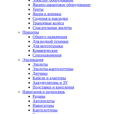
Электро- оборудование
Якорно-швартовое оборудование
Тенты
Якоря и веревки
Сиденья и накладки
Транцевые колёса
Спасательные жилеты
Прицепы
Общего назначения
Для водной техники
Для мототехники
Коммерческие
Спецназначения
Эхолокация
Эхолоты
Эхолоты-картплоттеры
Датчики
Кабели и адаптеры
Аккумуляторы и ЗУ
Подставки и крепления
Навигация и радиосвязь
Радары
Автопилоты
Навигаторы
Картплоттеры