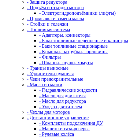
- Защита редуктора
- Подъём и откидка мотора
- Электрогидроподъёмники (лифты)
- Промывка и замена масла
- Стойки и тележки
- Топливная система
- Адаптеры, коннекторы
- Баки топливные переносные и канистры
- Баки топливные стационарные
- Крышки, патрубки, горловины
- Фильтры
- Шланги, груши, хомуты
- Транцы выносные
- Удлинители румпеля
- Чеки предохранительные
- Масла и смазки
- Гидравлические жидкости
- Масло для двигателя
- Масло для редуктора
- Уход за двигателем
- Чехлы для моторов
- Дистанционное управление
- Комплекты подключения ДУ
- Машинки газа-реверса
- Рулевые колёса