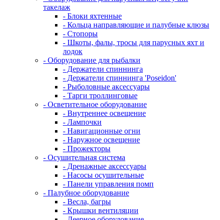
такелаж
- Блоки яхтенные
- Кольца направляющие и палубные клюзы
- Стопоры
- Шкоты, фалы, тросы для парусных яхт и
лодок
- Оборудование для рыбалки
- Держатели спиннинга
- Держатели спиннинга 'Poseidon'
- Рыболовные аксессуары
- Тарги троллинговые
- Осветительное оборудование
- Внутреннее освещение
- Лампочки
- Навигационные огни
- Наружное освещение
- Прожекторы
- Осушительная система
- Дренажные аксессуары
- Насосы осушительные
- Панели управления помп
- Палубное оборудование
- Весла, багры
- Крышки вентиляции
- Леерное оборудование