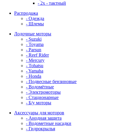
- 2x - тактный
Распродажа
- Одежда
- Шлемы
Лодочные моторы
- Suzuki
- Toyama
- Parsun
- Reef Rider
- Mercury
- Tohatsu
- Yamaha
- Honda
- Подвесные бензиновые
- Водомётные
- Электромоторы
- Стационарные
- Б/у моторы
Аксессуары для моторов
- Анодная защита
- Водометные насадки
- Гидрокрылья