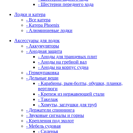
- Шестерни переднего хода
Лодки и катера
- Все катера
- Катера Phoenix
- Алюминиевые лодки
Аксессуары для лодок
- Аккумуляторы
- Анодная защита
- Аноды для транцевых плит
- Аноды на гребной вал
- Аноды на корпус судна
- Гермоупаковка
- Дельные вещи
- Карабины, рым-болты, обушки, планки,
вертлюги
- Крепеж из нержавеющей стали
- Такелаж
- Хомуты, заглушки для труб
- Держатели спиннинга
- Звуковые сигналы и горны
- Крепления под эхолот
- Мебель судовая
- Сиденья