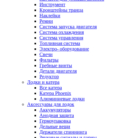
Инструмент
Кронштейны транца
Наклейки
Ремни
Система запуска двигателя
Система охлаждения
Система управления
Топливная система
Электро- оборудование
Свечи
Фильтры
Гребные винты
Детали двигателя
Редуктор
Лодки и катера
Все катера
Катера Phoenix
Алюминиевые лодки
Аксессуары для лодок
Аккумуляторы
Анодная защита
Гермоупаковка
Дельные вещи
Держатели спиннинга
Звуковые сигналы и горны