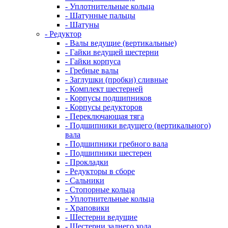
- Уплотнительные кольца
- Шатунные пальцы
- Шатуны
- Редуктор
- Валы ведущие (вертикальные)
- Гайки ведущей шестерни
- Гайки корпуса
- Гребные валы
- Заглушки (пробки) сливные
- Комплект шестерней
- Корпусы подшипников
- Корпусы редукторов
- Переключающая тяга
- Подшипники ведущего (вертикального)
вала
- Подшипники гребного вала
- Подшипники шестерен
- Прокладки
- Редукторы в сборе
- Сальники
- Стопорные кольца
- Уплотнительные кольца
- Храповики
- Шестерни ведущие
- Шестерни заднего хода