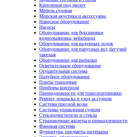
Крепления под эхолот
Мебель судовая
Морская акустика и аксессуары
Навесное оборудование
Насосы
Оборудование для буксировки
воднолыжника, вейкборда
Оборудование для надувных лодок
Оборудование для парусных яхт, бегучий
такелаж
Оборудование для рыбалки
Осветительное оборудование
Осушительная система
Палубное оборудование
Плиты транцевые
Приборы контроля
Принадлежности для транспортировки
Ремонт, покраска и уход за судном
Система пресной воды
Системы управления судном
Стеклоочистители и стекла
Страховочные жилеты и принадлежности
Фановая система
Фурнитура, предметы интерьера