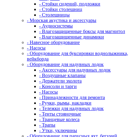
- Стойки сидений, подложки
- Стойки столешниц
- Столешницы
- Морская акустика и аксессуары
- Аудиосистемы
- Влагозащищенные боксы для магнитол
- Влагозащищенные динамики
- Навесное оборудование
- Насосы
- Оборудование для буксировки воднолыжника,
вейкборда
- Оборудование для надувных лодок
- Аксессуары для надувных лодок
- Воздушные клапаны
- Держатели эхолота
- Консоли и тарги
- Насосы
- Принадлежности для ремонта
- Ручки, рымы, накладки
- Тележки для надувных лодок
- Тенты стояночные
- Транцевые колеса
- Трапы
- Утки, уключины
- Оборудование для парусных яхт, бегучий