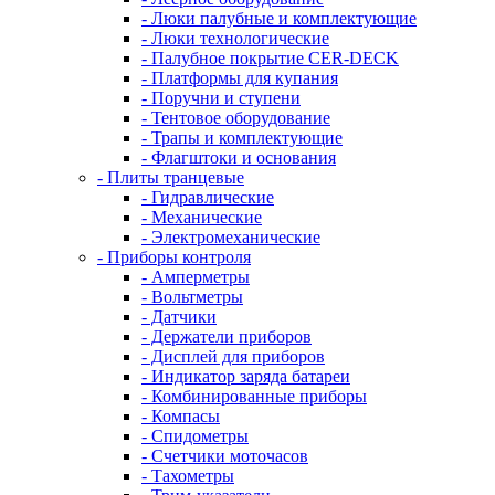
- Люки палубные и комплектующие
- Люки технологические
- Палубное покрытие CER-DECK
- Платформы для купания
- Поручни и ступени
- Тентовое оборудование
- Трапы и комплектующие
- Флагштоки и основания
- Плиты транцевые
- Гидравлические
- Механические
- Электромеханические
- Приборы контроля
- Амперметры
- Вольтметры
- Датчики
- Держатели приборов
- Дисплей для приборов
- Индикатор заряда батареи
- Комбинированные приборы
- Компасы
- Спидометры
- Счетчики моточасов
- Тахометры