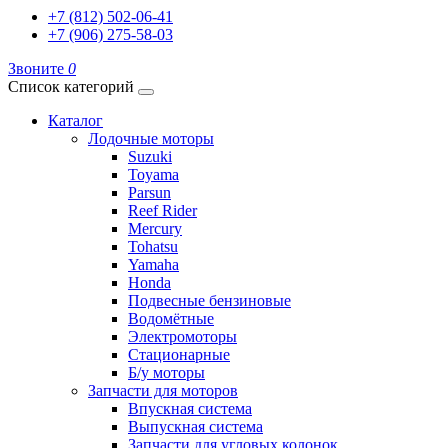
+7 (812) 502-06-41
+7 (906) 275-58-03
Звоните
0
Список категорий
Каталог
Лодочные моторы
Suzuki
Toyama
Parsun
Reef Rider
Mercury
Tohatsu
Yamaha
Honda
Подвесные бензиновые
Водомётные
Электромоторы
Стационарные
Б/у моторы
Запчасти для моторов
Впускная система
Выпускная система
Запчасти для угловых колонок