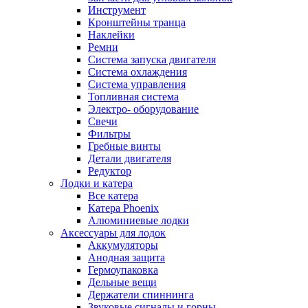
Инструмент
Кронштейны транца
Наклейки
Ремни
Система запуска двигателя
Система охлаждения
Система управления
Топливная система
Электро- оборудование
Свечи
Фильтры
Гребные винты
Детали двигателя
Редуктор
Лодки и катера
Все катера
Катера Phoenix
Алюминиевые лодки
Аксессуары для лодок
Аккумуляторы
Анодная защита
Гермоупаковка
Дельные вещи
Держатели спиннинга
Звуковые сигналы и горны