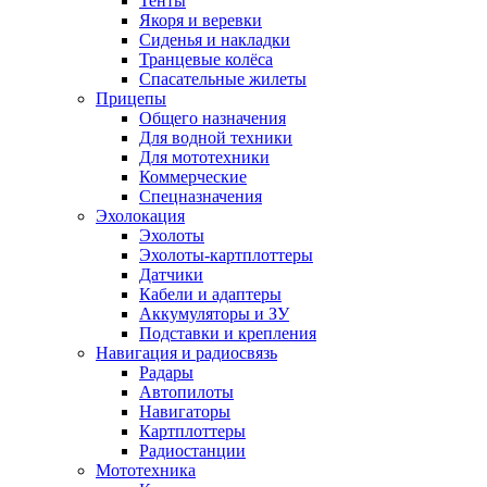
Тенты
Якоря и веревки
Сиденья и накладки
Транцевые колёса
Спасательные жилеты
Прицепы
Общего назначения
Для водной техники
Для мототехники
Коммерческие
Спецназначения
Эхолокация
Эхолоты
Эхолоты-картплоттеры
Датчики
Кабели и адаптеры
Аккумуляторы и ЗУ
Подставки и крепления
Навигация и радиосвязь
Радары
Автопилоты
Навигаторы
Картплоттеры
Радиостанции
Мототехника