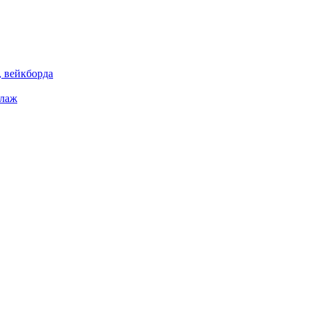
 вейкборда
елаж