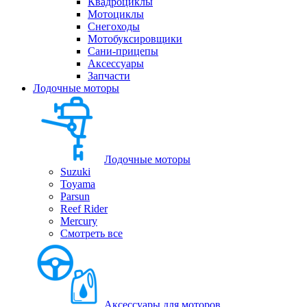
Квадроциклы
Мотоциклы
Снегоходы
Мотобуксировщики
Сани-прицепы
Аксессуары
Запчасти
Лодочные моторы
Лодочные моторы
Suzuki
Toyama
Parsun
Reef Rider
Mercury
Смотреть все
Аксессуары для моторов