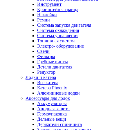
Инструмент
Кронштейны транца
Наклейки
Ремни
Система запуска двигателя
Система охлаждения
Система управления
Топливная система
Электро- оборудование
Свечи
Фильтры
Гребные винты
Детали двигателя
Редуктор
Лодки и катера
Все катера
Катера Phoenix
Алюминиевые лодки
Аксессуары для лодок
Аккумуляторы
Анодная защита
Гермоупаковка
Дельные вещи
Держатели спиннинга
Звуковые сигналы и горны