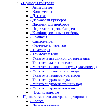
- Приборы контроля
- Амперметры
- Вольтметры
- Датчики
- Держатели приборов
- Дисплей для приборов
- Индикатор заряда батареи
- Комбинированные приборы
- Компасы
- Спидометры
- Счетчики моточасов
- Тахометры
- Трим-указатели
- Указатель аварийной сигнализации
- Указатель давления масла
- Указатель положения руля (Аксиометр)
- Указатель температуры воды
- Указатель температуры масла
- Указатель уровня воды
- Указатель уровня сточных вод
- Указатель уровня топлива
- Часы кварцевые
- Принадлежности для транспортировки
- Колеса
- Лебёдки ручные