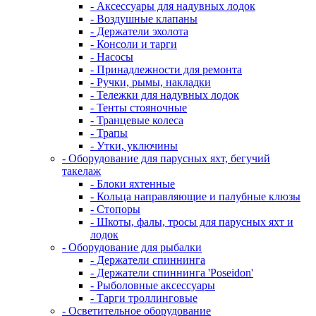
- Аксессуары для надувных лодок
- Воздушные клапаны
- Держатели эхолота
- Консоли и тарги
- Насосы
- Принадлежности для ремонта
- Ручки, рымы, накладки
- Тележки для надувных лодок
- Тенты стояночные
- Транцевые колеса
- Трапы
- Утки, уключины
- Оборудование для парусных яхт, бегучий
такелаж
- Блоки яхтенные
- Кольца направляющие и палубные клюзы
- Стопоры
- Шкоты, фалы, тросы для парусных яхт и
лодок
- Оборудование для рыбалки
- Держатели спиннинга
- Держатели спиннинга 'Poseidon'
- Рыболовные аксессуары
- Тарги троллинговые
- Осветительное оборудование