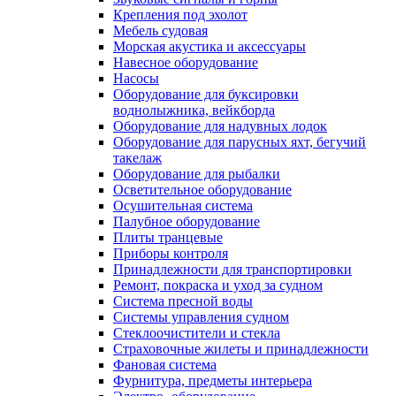
Крепления под эхолот
Мебель судовая
Морская акустика и аксессуары
Навесное оборудование
Насосы
Оборудование для буксировки
воднолыжника, вейкборда
Оборудование для надувных лодок
Оборудование для парусных яхт, бегучий
такелаж
Оборудование для рыбалки
Осветительное оборудование
Осушительная система
Палубное оборудование
Плиты транцевые
Приборы контроля
Принадлежности для транспортировки
Ремонт, покраска и уход за судном
Система пресной воды
Системы управления судном
Стеклоочистители и стекла
Страховочные жилеты и принадлежности
Фановая система
Фурнитура, предметы интерьера