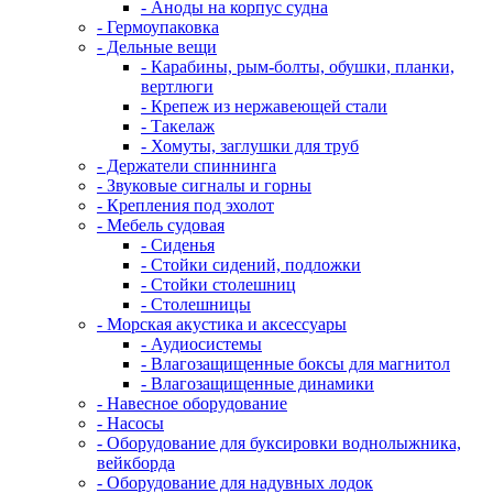
- Аноды на корпус судна
- Гермоупаковка
- Дельные вещи
- Карабины, рым-болты, обушки, планки,
вертлюги
- Крепеж из нержавеющей стали
- Такелаж
- Хомуты, заглушки для труб
- Держатели спиннинга
- Звуковые сигналы и горны
- Крепления под эхолот
- Мебель судовая
- Сиденья
- Стойки сидений, подложки
- Стойки столешниц
- Столешницы
- Морская акустика и аксессуары
- Аудиосистемы
- Влагозащищенные боксы для магнитол
- Влагозащищенные динамики
- Навесное оборудование
- Насосы
- Оборудование для буксировки воднолыжника,
вейкборда
- Оборудование для надувных лодок