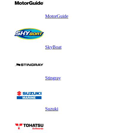
MotorGuide
SkyBoat
Stingray
Suzuki