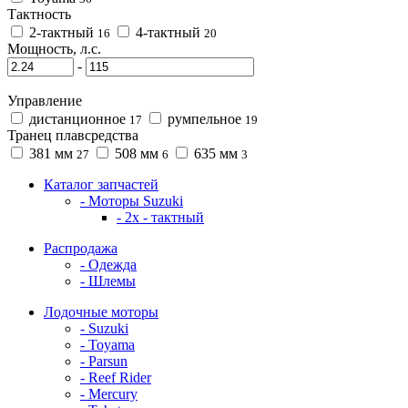
Тактность
2-тактный
4-тактный
16
20
Мощность, л.с.
-
Управление
дистанционное
румпельное
17
19
Транец плавсредства
381 мм
508 мм
635 мм
27
6
3
Каталог запчастей
- Моторы Suzuki
- 2x - тактный
Распродажа
- Одежда
- Шлемы
Лодочные моторы
- Suzuki
- Toyama
- Parsun
- Reef Rider
- Mercury