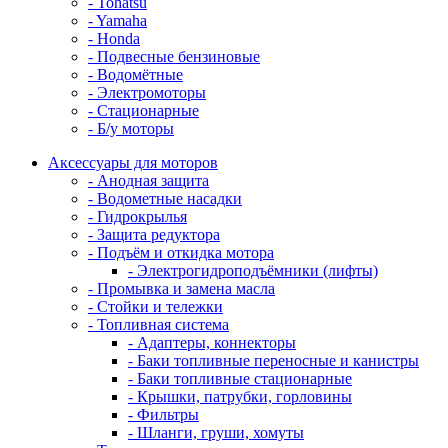
- Tohatsu
- Yamaha
- Honda
- Подвесные бензиновые
- Водомётные
- Электромоторы
- Стационарные
- Б/у моторы
Аксессуары для моторов
- Анодная защита
- Водометные насадки
- Гидрокрылья
- Защита редуктора
- Подъём и откидка мотора
- Электрогидроподъёмники (лифты)
- Промывка и замена масла
- Стойки и тележки
- Топливная система
- Адаптеры, коннекторы
- Баки топливные переносные и канистры
- Баки топливные стационарные
- Крышки, патрубки, горловины
- Фильтры
- Шланги, груши, хомуты