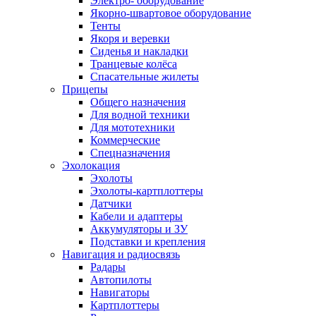
Электро- оборудование
Якорно-швартовое оборудование
Тенты
Якоря и веревки
Сиденья и накладки
Транцевые колёса
Спасательные жилеты
Прицепы
Общего назначения
Для водной техники
Для мототехники
Коммерческие
Спецназначения
Эхолокация
Эхолоты
Эхолоты-картплоттеры
Датчики
Кабели и адаптеры
Аккумуляторы и ЗУ
Подставки и крепления
Навигация и радиосвязь
Радары
Автопилоты
Навигаторы
Картплоттеры