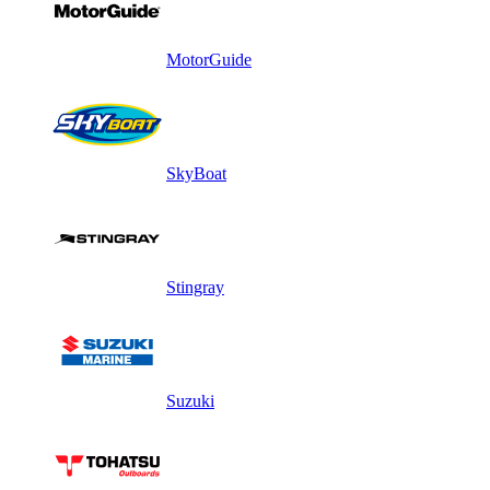
MotorGuide
SkyBoat
Stingray
Suzuki