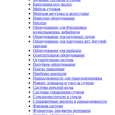
Крепления под эхолот
Мебель судовая
Морская акустика и аксессуары
Навесное оборудование
Насосы
Оборудование для буксировки
воднолыжника, вейкборда
Оборудование для надувных лодок
Оборудование для парусных яхт, бегучий
такелаж
Оборудование для рыбалки
Осветительное оборудование
Осушительная система
Палубное оборудование
Плиты транцевые
Приборы контроля
Принадлежности для транспортировки
Ремонт, покраска и уход за судном
Система пресной воды
Системы управления судном
Стеклоочистители и стекла
Страховочные жилеты и принадлежности
Фановая система
Фурнитура, предметы интерьера