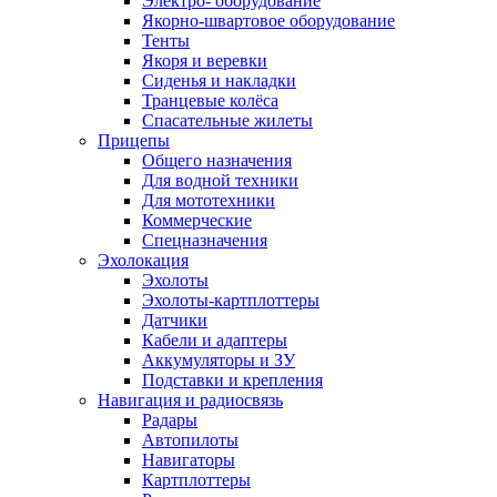
Электро- оборудование
Якорно-швартовое оборудование
Тенты
Якоря и веревки
Сиденья и накладки
Транцевые колёса
Спасательные жилеты
Прицепы
Общего назначения
Для водной техники
Для мототехники
Коммерческие
Спецназначения
Эхолокация
Эхолоты
Эхолоты-картплоттеры
Датчики
Кабели и адаптеры
Аккумуляторы и ЗУ
Подставки и крепления
Навигация и радиосвязь
Радары
Автопилоты
Навигаторы
Картплоттеры