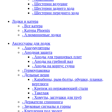
- Шестерни ведущие
- Шестерни заднего хода
- Шестерни переднего хода
Лодки и катера
- Все катера
- Катера Phoenix
- Алюминиевые лодки
Аксессуары для лодок
- Аккумуляторы
- Анодная защита
- Аноды для транцевых плит
- Аноды на гребной вал
- Аноды на корпус судна
- Гермоупаковка
- Дельные вещи
- Карабины, рым-болты, обушки, планки,
вертлюги
- Крепеж из нержавеющей стали
- Такелаж
- Хомуты, заглушки для труб
- Держатели спиннинга
- Звуковые сигналы и горны
- Крепления под эхолот