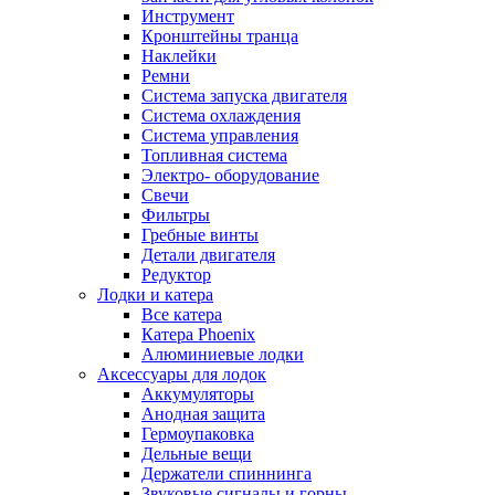
Инструмент
Кронштейны транца
Наклейки
Ремни
Система запуска двигателя
Система охлаждения
Система управления
Топливная система
Электро- оборудование
Свечи
Фильтры
Гребные винты
Детали двигателя
Редуктор
Лодки и катера
Все катера
Катера Phoenix
Алюминиевые лодки
Аксессуары для лодок
Аккумуляторы
Анодная защита
Гермоупаковка
Дельные вещи
Держатели спиннинга
Звуковые сигналы и горны