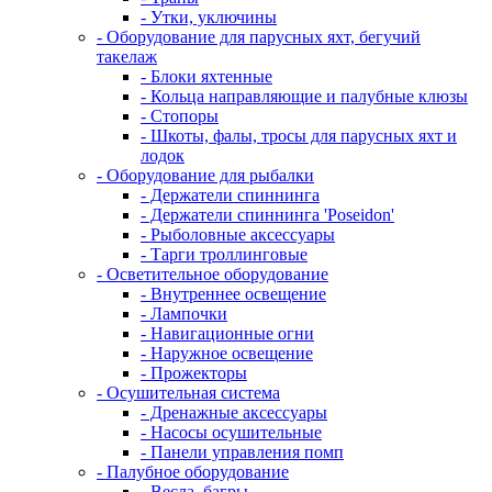
- Утки, уключины
- Оборудование для парусных яхт, бегучий
такелаж
- Блоки яхтенные
- Кольца направляющие и палубные клюзы
- Стопоры
- Шкоты, фалы, тросы для парусных яхт и
лодок
- Оборудование для рыбалки
- Держатели спиннинга
- Держатели спиннинга 'Poseidon'
- Рыболовные аксессуары
- Тарги троллинговые
- Осветительное оборудование
- Внутреннее освещение
- Лампочки
- Навигационные огни
- Наружное освещение
- Прожекторы
- Осушительная система
- Дренажные аксессуары
- Насосы осушительные
- Панели управления помп
- Палубное оборудование
- Весла, багры