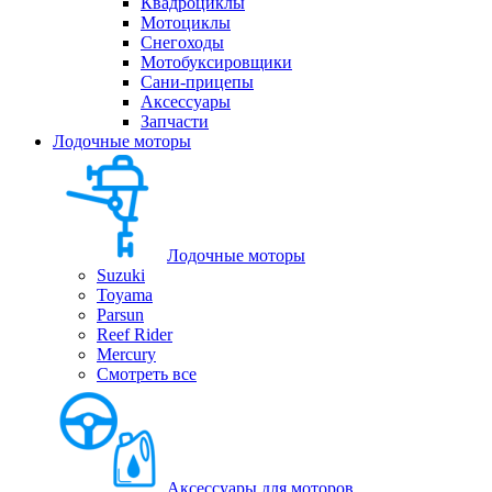
Квадроциклы
Мотоциклы
Снегоходы
Мотобуксировщики
Сани-прицепы
Аксессуары
Запчасти
Лодочные моторы
Лодочные моторы
Suzuki
Toyama
Parsun
Reef Rider
Mercury
Смотреть все
Аксессуары для моторов