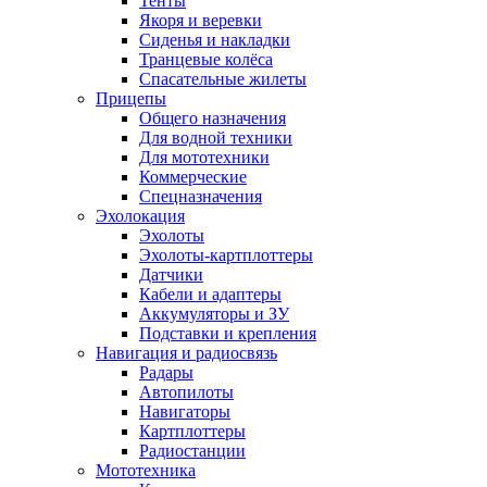
Тенты
Якоря и веревки
Сиденья и накладки
Транцевые колёса
Спасательные жилеты
Прицепы
Общего назначения
Для водной техники
Для мототехники
Коммерческие
Спецназначения
Эхолокация
Эхолоты
Эхолоты-картплоттеры
Датчики
Кабели и адаптеры
Аккумуляторы и ЗУ
Подставки и крепления
Навигация и радиосвязь
Радары
Автопилоты
Навигаторы
Картплоттеры
Радиостанции
Мототехника