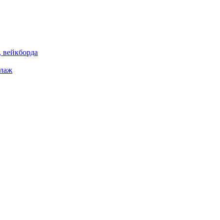
 вейкборда
елаж