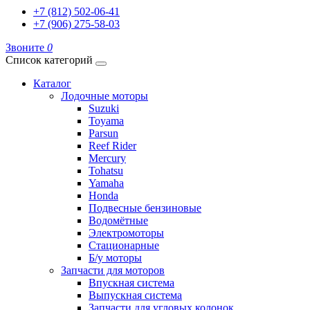
+7 (812) 502-06-41
+7 (906) 275-58-03
Звоните
0
Список категорий
Каталог
Лодочные моторы
Suzuki
Toyama
Parsun
Reef Rider
Mercury
Tohatsu
Yamaha
Honda
Подвесные бензиновые
Водомётные
Электромоторы
Стационарные
Б/у моторы
Запчасти для моторов
Впускная система
Выпускная система
Запчасти для угловых колонок