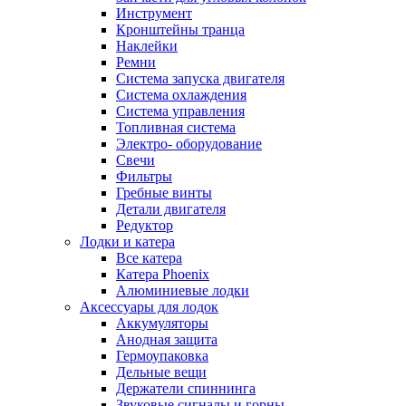
Инструмент
Кронштейны транца
Наклейки
Ремни
Система запуска двигателя
Система охлаждения
Система управления
Топливная система
Электро- оборудование
Свечи
Фильтры
Гребные винты
Детали двигателя
Редуктор
Лодки и катера
Все катера
Катера Phoenix
Алюминиевые лодки
Аксессуары для лодок
Аккумуляторы
Анодная защита
Гермоупаковка
Дельные вещи
Держатели спиннинга
Звуковые сигналы и горны