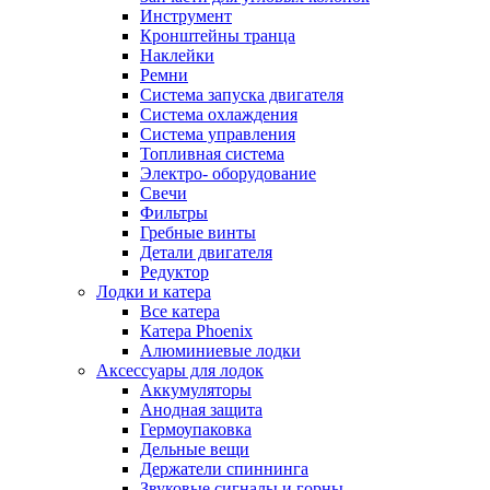
Инструмент
Кронштейны транца
Наклейки
Ремни
Система запуска двигателя
Система охлаждения
Система управления
Топливная система
Электро- оборудование
Свечи
Фильтры
Гребные винты
Детали двигателя
Редуктор
Лодки и катера
Все катера
Катера Phoenix
Алюминиевые лодки
Аксессуары для лодок
Аккумуляторы
Анодная защита
Гермоупаковка
Дельные вещи
Держатели спиннинга
Звуковые сигналы и горны