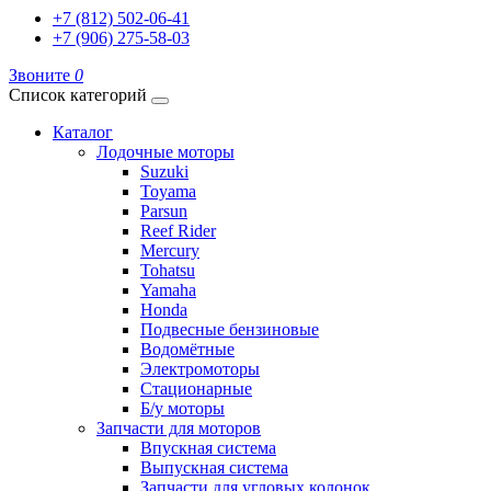
+7 (812) 502-06-41
+7 (906) 275-58-03
Звоните
0
Список категорий
Каталог
Лодочные моторы
Suzuki
Toyama
Parsun
Reef Rider
Mercury
Tohatsu
Yamaha
Honda
Подвесные бензиновые
Водомётные
Электромоторы
Стационарные
Б/у моторы
Запчасти для моторов
Впускная система
Выпускная система
Запчасти для угловых колонок