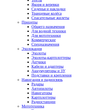
Тенты
Якоря и веревки
Сиденья и накладки
Транцевые колёса
Спасательные жилеты
Прицепы
Общего назначения
Для водной техники
Для мототехники
Коммерческие
Спецназначения
Эхолокация
Эхолоты
Эхолоты-картплоттеры
Датчики
Кабели и адаптеры
Аккумуляторы и ЗУ
Подставки и крепления
Навигация и радиосвязь
Радары
Автопилоты
Навигаторы
Картплоттеры
Радиостанции
Мототехника