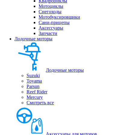
Квадроциклы
Мотоциклы
Снегоходы
Мотобуксировщики
Сани-прицепы
Аксессуары
Запчасти
Лодочные моторы
Лодочные моторы
Suzuki
Toyama
Parsun
Reef Rider
Mercury
Смотреть все
Аксессуары для моторов