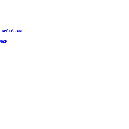
 вейкборда
елаж