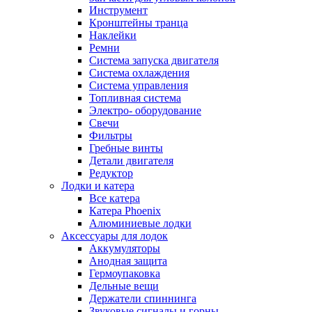
Инструмент
Кронштейны транца
Наклейки
Ремни
Система запуска двигателя
Система охлаждения
Система управления
Топливная система
Электро- оборудование
Свечи
Фильтры
Гребные винты
Детали двигателя
Редуктор
Лодки и катера
Все катера
Катера Phoenix
Алюминиевые лодки
Аксессуары для лодок
Аккумуляторы
Анодная защита
Гермоупаковка
Дельные вещи
Держатели спиннинга
Звуковые сигналы и горны