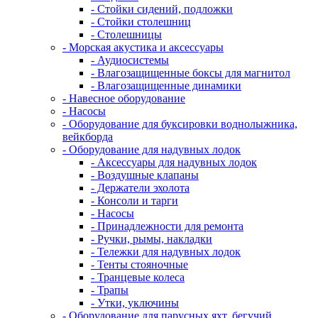
- Стойки сидений, подложки
- Стойки столешниц
- Столешницы
- Морская акустика и аксессуары
- Аудиосистемы
- Влагозащищенные боксы для магнитол
- Влагозащищенные динамики
- Навесное оборудование
- Насосы
- Оборудование для буксировки воднолыжника,
вейкборда
- Оборудование для надувных лодок
- Аксессуары для надувных лодок
- Воздушные клапаны
- Держатели эхолота
- Консоли и тарги
- Насосы
- Принадлежности для ремонта
- Ручки, рымы, накладки
- Тележки для надувных лодок
- Тенты стояночные
- Транцевые колеса
- Трапы
- Утки, уключины
- Оборудование для парусных яхт, бегучий