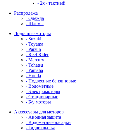
- 2x - тактный
Распродажа
- Одежда
- Шлемы
Лодочные моторы
- Suzuki
- Toyama
- Parsun
- Reef Rider
- Mercury
- Tohatsu
- Yamaha
- Honda
- Подвесные бензиновые
- Водомётные
- Электромоторы
- Стационарные
- Б/у моторы
Аксессуары для моторов
- Анодная защита
- Водометные насадки
- Гидрокрылья