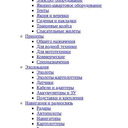
Электро- оборудование
Якорно-швартовое оборудование
Тенты
Якоря и веревки
Сиденья и накладки
Транцевые колёса
Спасательные жилеты
Прицепы
Общего назначения
Для водной техники
Для мототехники
Коммерческие
Спецназначения
Эхолокация
Эхолоты
Эхолоты-картплоттеры
Датчики
Кабели и адаптеры
Аккумуляторы и ЗУ
Подставки и крепления
Навигация и радиосвязь
Радары
Автопилоты
Навигаторы
Картплоттеры