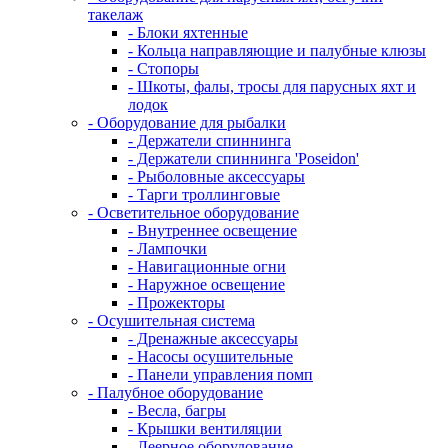
такелаж
- Блоки яхтенные
- Кольца направляющие и палубные клюзы
- Стопоры
- Шкоты, фалы, тросы для парусных яхт и
лодок
- Оборудование для рыбалки
- Держатели спиннинга
- Держатели спиннинга 'Poseidon'
- Рыболовные аксессуары
- Тарги троллинговые
- Осветительное оборудование
- Внутреннее освещение
- Лампочки
- Навигационные огни
- Наружное освещение
- Прожекторы
- Осушительная система
- Дренажные аксессуары
- Насосы осушительные
- Панели управления помп
- Палубное оборудование
- Весла, багры
- Крышки вентиляции
- Леерное оборудование