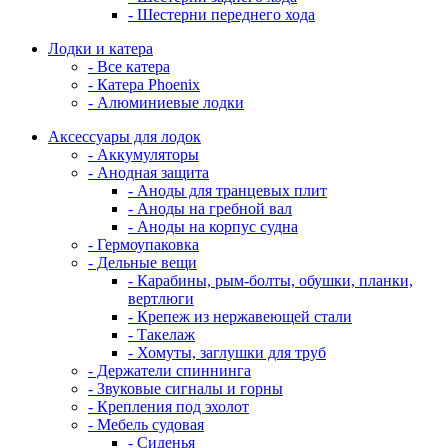
- Шестерни переднего хода
Лодки и катера
- Все катера
- Катера Phoenix
- Алюминиевые лодки
Аксессуары для лодок
- Аккумуляторы
- Анодная защита
- Аноды для транцевых плит
- Аноды на гребной вал
- Аноды на корпус судна
- Гермоупаковка
- Дельные вещи
- Карабины, рым-болты, обушки, планки,
вертлюги
- Крепеж из нержавеющей стали
- Такелаж
- Хомуты, заглушки для труб
- Держатели спиннинга
- Звуковые сигналы и горны
- Крепления под эхолот
- Мебель судовая
- Сиденья