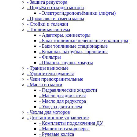
- Защита редуктора
- Подъём и откидка мотора
- Электрогидроподъёмники (лифты)
- Промывка и замена масла
- Стойки и тележки
- Топливная система
- Адаптеры, коннекторы
- Баки топливные переносные и канистры
- Баки топливные стационарные
- Крышки, патрубки, горловины
- Фильтры
- Шланги, груши, хомуты
- Транцы выносные
- Удлинители румпеля
- Чеки предохранительные
- Масла и смазки
- Гидравлические жидкости
- Масло для двигателя
- Масло для редуктора
- Уход за двигателем
- Чехлы для моторов
- Дистанционное управление
- Комплекты подключения ДУ
- Машинки газа-реверса
- Рулевые колёса