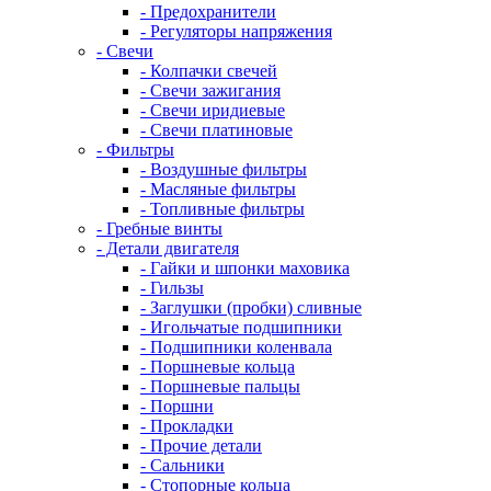
- Предохранители
- Регуляторы напряжения
- Свечи
- Колпачки свечей
- Свечи зажигания
- Свечи иридиевые
- Свечи платиновые
- Фильтры
- Воздушные фильтры
- Масляные фильтры
- Топливные фильтры
- Гребные винты
- Детали двигателя
- Гайки и шпонки маховика
- Гильзы
- Заглушки (пробки) сливные
- Игольчатые подшипники
- Подшипники коленвала
- Поршневые кольца
- Поршневые пальцы
- Поршни
- Прокладки
- Прочие детали
- Сальники
- Стопорные кольца