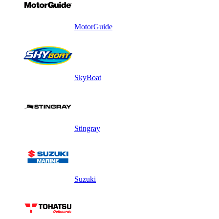
MotorGuide
SkyBoat
Stingray
Suzuki