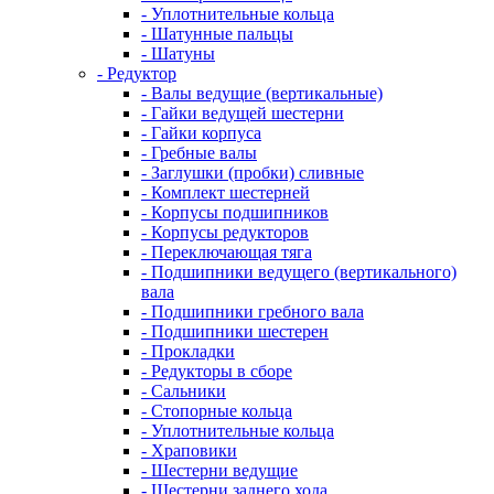
- Уплотнительные кольца
- Шатунные пальцы
- Шатуны
- Редуктор
- Валы ведущие (вертикальные)
- Гайки ведущей шестерни
- Гайки корпуса
- Гребные валы
- Заглушки (пробки) сливные
- Комплект шестерней
- Корпусы подшипников
- Корпусы редукторов
- Переключающая тяга
- Подшипники ведущего (вертикального)
вала
- Подшипники гребного вала
- Подшипники шестерен
- Прокладки
- Редукторы в сборе
- Сальники
- Стопорные кольца
- Уплотнительные кольца
- Храповики
- Шестерни ведущие
- Шестерни заднего хода