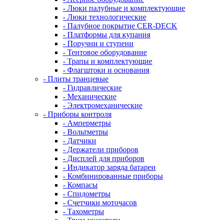
- Люки палубные и комплектующие
- Люки технологические
- Палубное покрытие CER-DECK
- Платформы для купания
- Поручни и ступени
- Тентовое оборудование
- Трапы и комплектующие
- Флагштоки и основания
- Плиты транцевые
- Гидравлические
- Механические
- Электромеханические
- Приборы контроля
- Амперметры
- Вольтметры
- Датчики
- Держатели приборов
- Дисплей для приборов
- Индикатор заряда батареи
- Комбинированные приборы
- Компасы
- Спидометры
- Счетчики моточасов
- Тахометры