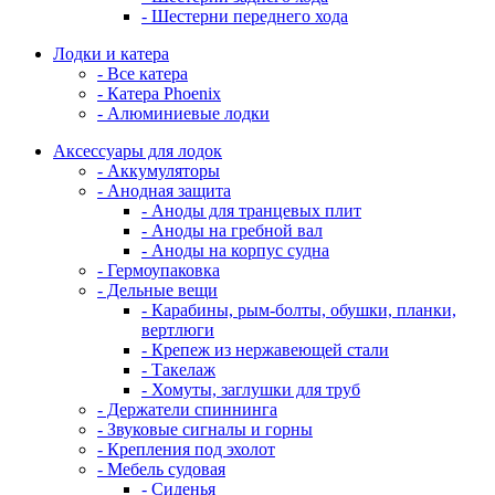
- Шестерни переднего хода
Лодки и катера
- Все катера
- Катера Phoenix
- Алюминиевые лодки
Аксессуары для лодок
- Аккумуляторы
- Анодная защита
- Аноды для транцевых плит
- Аноды на гребной вал
- Аноды на корпус судна
- Гермоупаковка
- Дельные вещи
- Карабины, рым-болты, обушки, планки,
вертлюги
- Крепеж из нержавеющей стали
- Такелаж
- Хомуты, заглушки для труб
- Держатели спиннинга
- Звуковые сигналы и горны
- Крепления под эхолот
- Мебель судовая
- Сиденья