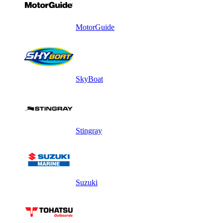
MotorGuide
SkyBoat
Stingray
Suzuki