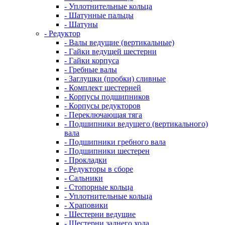
- Уплотнительные кольца
- Шатунные пальцы
- Шатуны
- Редуктор
- Валы ведущие (вертикальные)
- Гайки ведущей шестерни
- Гайки корпуса
- Гребные валы
- Заглушки (пробки) сливные
- Комплект шестерней
- Корпусы подшипников
- Корпусы редукторов
- Переключающая тяга
- Подшипники ведущего (вертикального)
вала
- Подшипники гребного вала
- Подшипники шестерен
- Прокладки
- Редукторы в сборе
- Сальники
- Стопорные кольца
- Уплотнительные кольца
- Храповики
- Шестерни ведущие
- Шестерни заднего хода