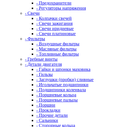
- Предохранители
- Регуляторы напряжения
- Свечи
- Колпачки свечей
- Свечи зажигания
- Свечи иридиевые
- Свечи платиновые
- Фильтры
- Воздушные фильтры
- Масляные фильтры
- Топливные фильтры
- Гребные винты
- Детали двигателя
- Гайки и шпонки маховика
- Гильзы
- Заглушки (пробки) сливные
- Игольчатые подшипники
- Подшипники коленвала
- Поршневые кольца
- Поршневые пальцы
- Поршни
- Прокладки
- Прочие детали
- Сальники
- Стопорные кольца