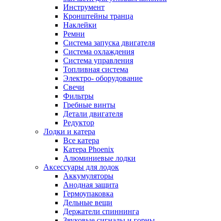
Инструмент
Кронштейны транца
Наклейки
Ремни
Система запуска двигателя
Система охлаждения
Система управления
Топливная система
Электро- оборудование
Свечи
Фильтры
Гребные винты
Детали двигателя
Редуктор
Лодки и катера
Все катера
Катера Phoenix
Алюминиевые лодки
Аксессуары для лодок
Аккумуляторы
Анодная защита
Гермоупаковка
Дельные вещи
Держатели спиннинга
Звуковые сигналы и горны