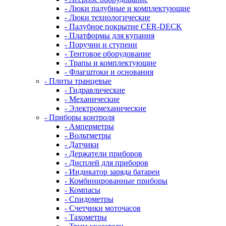
- Люки палубные и комплектующие
- Люки технологические
- Палубное покрытие CER-DECK
- Платформы для купания
- Поручни и ступени
- Тентовое оборудование
- Трапы и комплектующие
- Флагштоки и основания
- Плиты транцевые
- Гидравлические
- Механические
- Электромеханические
- Приборы контроля
- Амперметры
- Вольтметры
- Датчики
- Держатели приборов
- Дисплей для приборов
- Индикатор заряда батареи
- Комбинированные приборы
- Компасы
- Спидометры
- Счетчики моточасов
- Тахометры