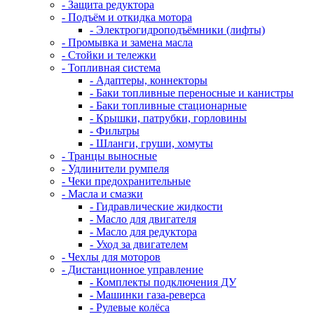
- Защита редуктора
- Подъём и откидка мотора
- Электрогидроподъёмники (лифты)
- Промывка и замена масла
- Стойки и тележки
- Топливная система
- Адаптеры, коннекторы
- Баки топливные переносные и канистры
- Баки топливные стационарные
- Крышки, патрубки, горловины
- Фильтры
- Шланги, груши, хомуты
- Транцы выносные
- Удлинители румпеля
- Чеки предохранительные
- Масла и смазки
- Гидравлические жидкости
- Масло для двигателя
- Масло для редуктора
- Уход за двигателем
- Чехлы для моторов
- Дистанционное управление
- Комплекты подключения ДУ
- Машинки газа-реверса
- Рулевые колёса