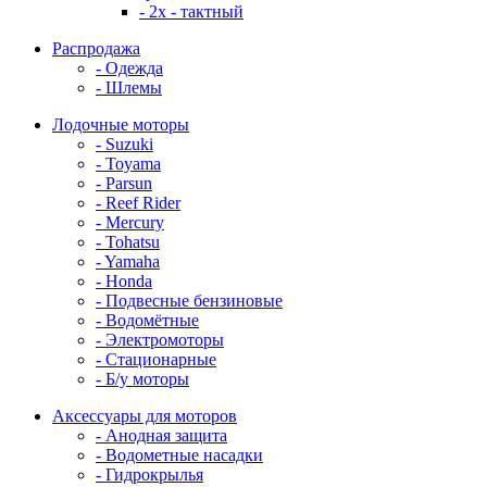
- 2x - тактный
Распродажа
- Одежда
- Шлемы
Лодочные моторы
- Suzuki
- Toyama
- Parsun
- Reef Rider
- Mercury
- Tohatsu
- Yamaha
- Honda
- Подвесные бензиновые
- Водомётные
- Электромоторы
- Стационарные
- Б/у моторы
Аксессуары для моторов
- Анодная защита
- Водометные насадки
- Гидрокрылья