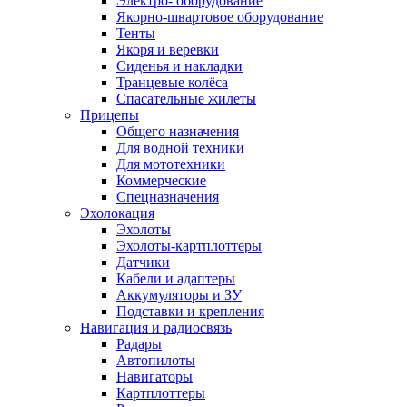
Электро- оборудование
Якорно-швартовое оборудование
Тенты
Якоря и веревки
Сиденья и накладки
Транцевые колёса
Спасательные жилеты
Прицепы
Общего назначения
Для водной техники
Для мототехники
Коммерческие
Спецназначения
Эхолокация
Эхолоты
Эхолоты-картплоттеры
Датчики
Кабели и адаптеры
Аккумуляторы и ЗУ
Подставки и крепления
Навигация и радиосвязь
Радары
Автопилоты
Навигаторы
Картплоттеры