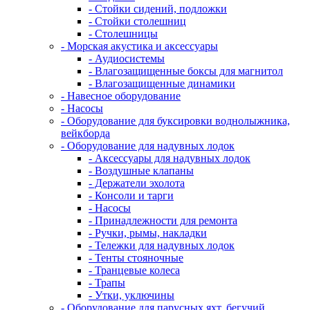
- Стойки сидений, подложки
- Стойки столешниц
- Столешницы
- Морская акустика и аксессуары
- Аудиосистемы
- Влагозащищенные боксы для магнитол
- Влагозащищенные динамики
- Навесное оборудование
- Насосы
- Оборудование для буксировки воднолыжника,
вейкборда
- Оборудование для надувных лодок
- Аксессуары для надувных лодок
- Воздушные клапаны
- Держатели эхолота
- Консоли и тарги
- Насосы
- Принадлежности для ремонта
- Ручки, рымы, накладки
- Тележки для надувных лодок
- Тенты стояночные
- Транцевые колеса
- Трапы
- Утки, уключины
- Оборудование для парусных яхт, бегучий