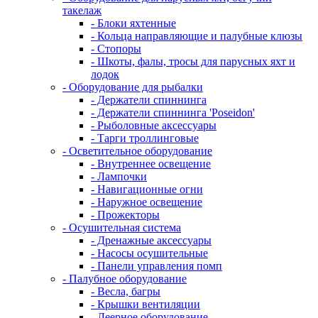
такелаж
- Блоки яхтенные
- Кольца направляющие и палубные клюзы
- Стопоры
- Шкоты, фалы, тросы для парусных яхт и
лодок
- Оборудование для рыбалки
- Держатели спиннинга
- Держатели спиннинга 'Poseidon'
- Рыболовные аксессуары
- Тарги троллинговые
- Осветительное оборудование
- Внутреннее освещение
- Лампочки
- Навигационные огни
- Наружное освещение
- Прожекторы
- Осушительная система
- Дренажные аксессуары
- Насосы осушительные
- Панели управления помп
- Палубное оборудование
- Весла, багры
- Крышки вентиляции
- Леерное оборудование