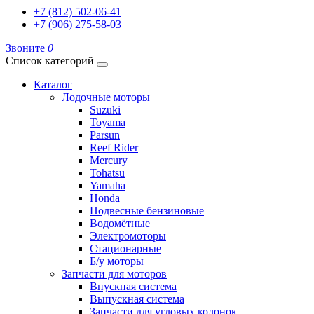
+7 (812) 502-06-41
+7 (906) 275-58-03
Звоните
0
Список категорий
Каталог
Лодочные моторы
Suzuki
Toyama
Parsun
Reef Rider
Mercury
Tohatsu
Yamaha
Honda
Подвесные бензиновые
Водомётные
Электромоторы
Стационарные
Б/у моторы
Запчасти для моторов
Впускная система
Выпускная система
Запчасти для угловых колонок