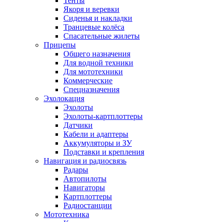
Тенты
Якоря и веревки
Сиденья и накладки
Транцевые колёса
Спасательные жилеты
Прицепы
Общего назначения
Для водной техники
Для мототехники
Коммерческие
Спецназначения
Эхолокация
Эхолоты
Эхолоты-картплоттеры
Датчики
Кабели и адаптеры
Аккумуляторы и ЗУ
Подставки и крепления
Навигация и радиосвязь
Радары
Автопилоты
Навигаторы
Картплоттеры
Радиостанции
Мототехника