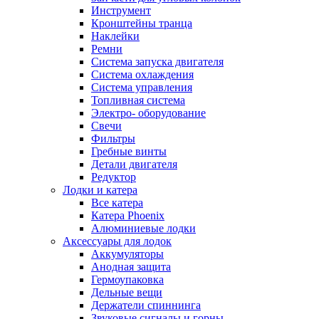
Инструмент
Кронштейны транца
Наклейки
Ремни
Система запуска двигателя
Система охлаждения
Система управления
Топливная система
Электро- оборудование
Свечи
Фильтры
Гребные винты
Детали двигателя
Редуктор
Лодки и катера
Все катера
Катера Phoenix
Алюминиевые лодки
Аксессуары для лодок
Аккумуляторы
Анодная защита
Гермоупаковка
Дельные вещи
Держатели спиннинга
Звуковые сигналы и горны