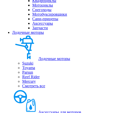
Квадроциклы
Мотоциклы
Снегоходы
Мотобуксировщики
Сани-прицепы
Аксессуары
Запчасти
Лодочные моторы
Лодочные моторы
Suzuki
Toyama
Parsun
Reef Rider
Mercury
Смотреть все
Аксессуары для моторов