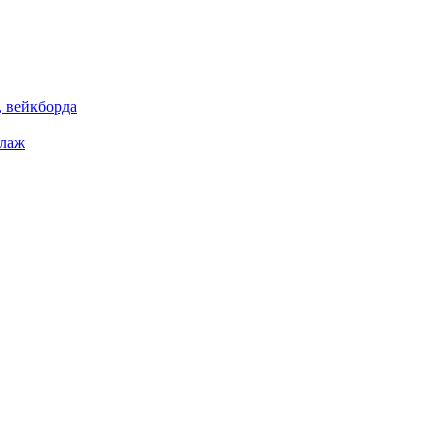
 вейкборда
елаж