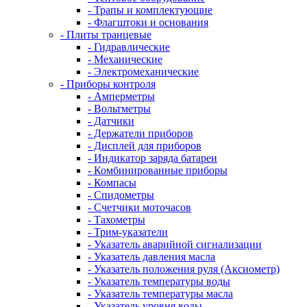
- Трапы и комплектующие
- Флагштоки и основания
- Плиты транцевые
- Гидравлические
- Механические
- Электромеханические
- Приборы контроля
- Амперметры
- Вольтметры
- Датчики
- Держатели приборов
- Дисплей для приборов
- Индикатор заряда батареи
- Комбинированные приборы
- Компасы
- Спидометры
- Счетчики моточасов
- Тахометры
- Трим-указатели
- Указатель аварийной сигнализации
- Указатель давления масла
- Указатель положения руля (Аксиометр)
- Указатель температуры воды
- Указатель температуры масла
- Указатель уровня воды