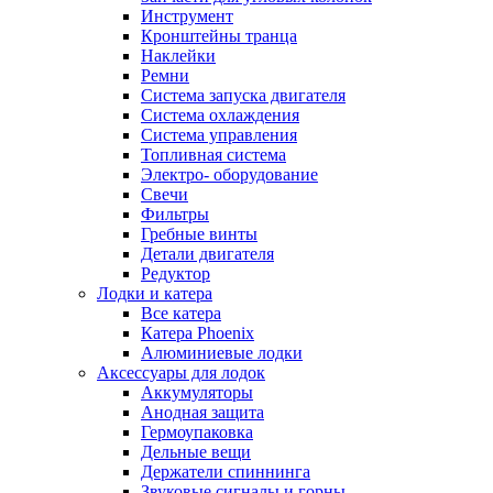
Инструмент
Кронштейны транца
Наклейки
Ремни
Система запуска двигателя
Система охлаждения
Система управления
Топливная система
Электро- оборудование
Свечи
Фильтры
Гребные винты
Детали двигателя
Редуктор
Лодки и катера
Все катера
Катера Phoenix
Алюминиевые лодки
Аксессуары для лодок
Аккумуляторы
Анодная защита
Гермоупаковка
Дельные вещи
Держатели спиннинга
Звуковые сигналы и горны