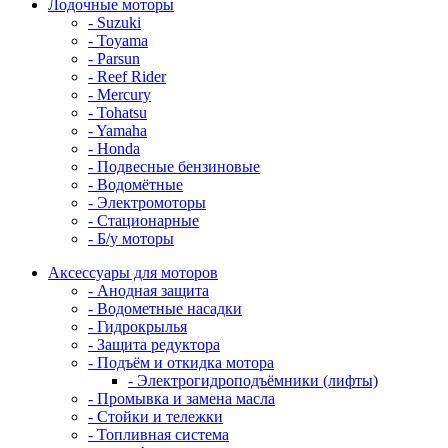
Лодочные моторы
- Suzuki
- Toyama
- Parsun
- Reef Rider
- Mercury
- Tohatsu
- Yamaha
- Honda
- Подвесные бензиновые
- Водомётные
- Электромоторы
- Стационарные
- Б/у моторы
Аксессуары для моторов
- Анодная защита
- Водометные насадки
- Гидрокрылья
- Защита редуктора
- Подъём и откидка мотора
- Электрогидроподъёмники (лифты)
- Промывка и замена масла
- Стойки и тележки
- Топливная система