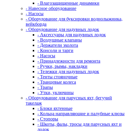
- Влагозащищенные динамики
- Навесное оборудование
- Насосы
- Оборудование для буксировки воднолыжника,
вейкборда
- Оборудование для надувных лодок
- Аксессуары для надувных лодок
- Воздушные клапаны
- Держатели эхолота
- Консоли и тарги
- Насосы
- Принадлежности для ремонта
- Ручки, рымы, накладки
- Тележки для надувных лодок
- Тенты стояночные
- Транцевые колеса
- Трапы
- Утки, уключины
- Оборудование для парусных яхт, бегучий
такелаж
- Блоки яхтенные
- Кольца направляющие и палубные клюзы
- Стопоры
- Шкоты, фалы, тросы для парусных яхт и
лодок