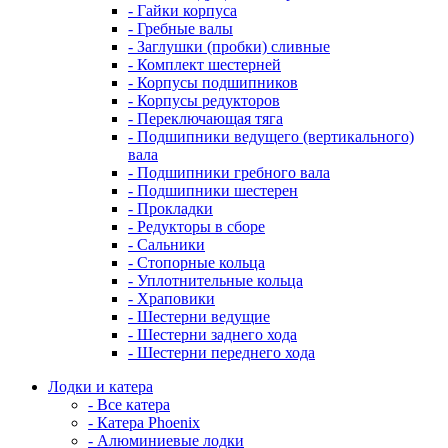
- Гайки корпуса
- Гребные валы
- Заглушки (пробки) сливные
- Комплект шестерней
- Корпусы подшипников
- Корпусы редукторов
- Переключающая тяга
- Подшипники ведущего (вертикального)
вала
- Подшипники гребного вала
- Подшипники шестерен
- Прокладки
- Редукторы в сборе
- Сальники
- Стопорные кольца
- Уплотнительные кольца
- Храповики
- Шестерни ведущие
- Шестерни заднего хода
- Шестерни переднего хода
Лодки и катера
- Все катера
- Катера Phoenix
- Алюминиевые лодки