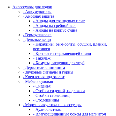
Аксессуары для лодок
- Аккумуляторы
- Анодная защита
- Аноды для транцевых плит
- Аноды на гребной вал
- Аноды на корпус судна
- Гермоупаковка
- Дельные вещи
- Карабины, рым-болты, обушки, планки,
вертлюги
- Крепеж из нержавеющей стали
- Такелаж
- Хомуты, заглушки для труб
- Держатели спиннинга
- Звуковые сигналы и горны
- Крепления под эхолот
- Мебель судовая
- Сиденья
- Стойки сидений, подложки
- Стойки столешниц
- Столешницы
- Морская акустика и аксессуары
- Аудиосистемы
- Влагозащищенные боксы для магнитол