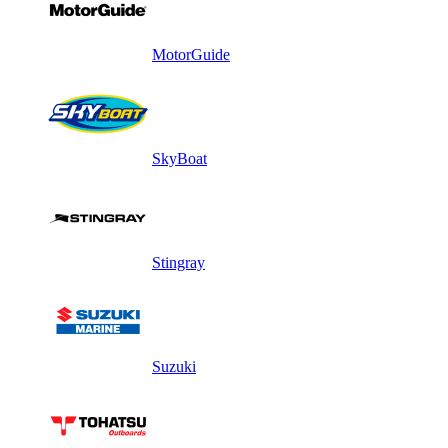
MotorGuide
SkyBoat
Stingray
Suzuki