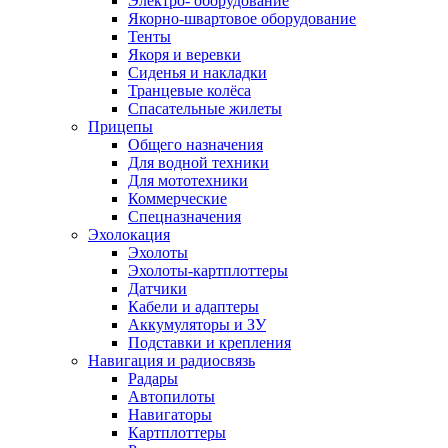
Электро- оборудование
Якорно-швартовое оборудование
Тенты
Якоря и веревки
Сиденья и накладки
Транцевые колёса
Спасательные жилеты
Прицепы
Общего назначения
Для водной техники
Для мототехники
Коммерческие
Спецназначения
Эхолокация
Эхолоты
Эхолоты-картплоттеры
Датчики
Кабели и адаптеры
Аккумуляторы и ЗУ
Подставки и крепления
Навигация и радиосвязь
Радары
Автопилоты
Навигаторы
Картплоттеры