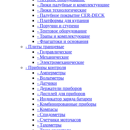
- Люки палубные и комплектующие
- Люки технологические
- Палубное покрытие CER-DECK
- Платформы для купания
- Поручни и ступени
- Тентовое оборудование
- Трапы и комплектующие
- Флагштоки и основания
- Плиты транцевые
- Гидравлические
- Механические
- Электромеханические
- Приборы контроля
- Амперметры
- Вольтметры
- Датчики
- Держатели приборов
- Дисплей для приборов
- Индикатор заряда батареи
- Комбинированные приборы
- Компасы
- Спидометры
- Счетчики моточасов
- Тахометры