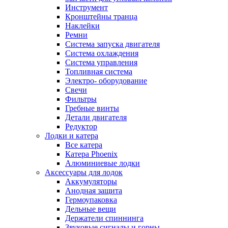
Инструмент
Кронштейны транца
Наклейки
Ремни
Система запуска двигателя
Система охлаждения
Система управления
Топливная система
Электро- оборудование
Свечи
Фильтры
Гребные винты
Детали двигателя
Редуктор
Лодки и катера
Все катера
Катера Phoenix
Алюминиевые лодки
Аксессуары для лодок
Аккумуляторы
Анодная защита
Гермоупаковка
Дельные вещи
Держатели спиннинга
Звуковые сигналы и горны