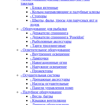
такелаж
- Блоки яхтенные
- Кольца направляющие и палубные клюзы
- Стопоры
- Шкоты, фалы, тросы для парусных яхт и
лодок
- Оборудование для рыбалки
- Держатели спиннинга
- Держатели спиннинга 'Poseidon'
- Рыболовные аксессуары
- Тарги троллинговые
- Осветительное оборудование
- Внутреннее освещение
- Лампочки
- Навигационные огни
- Наружное освещение
- Прожекторы
- Осушительная система
- Дренажные аксессуары
- Насосы осушительные
- Панели управления помп
- Палубное оборудование
- Весла, багры
- Крышки вентиляции
- Леерное оборудование