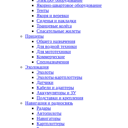
Электро- оборудование
Якорно-швартовое оборудование
Тенты
Якоря и веревки
Сиденья и накладки
Транцевые колёса
Спасательные жилеты
Прицепы
Общего назначения
Для водной техники
Для мототехники
Коммерческие
Спецназначения
Эхолокация
Эхолоты
Эхолоты-картплоттеры
Датчики
Кабели и адаптеры
Аккумуляторы и ЗУ
Подставки и крепления
Навигация и радиосвязь
Радары
Автопилоты
Навигаторы
Картплоттеры