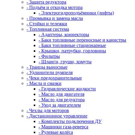
- Защита редуктора
- Подъём и откидка мотора
- Электрогидроподъёмники (лифты)
- Промывка и замена масла
- Стойки и тележки
- Топливная система
- Адаптеры, коннекторы
- Баки топливные переносные и канистры
- Баки топливные стационарные
- Крышки, патрубки, горловины
- Фильтры
- Шланги, груши, хомуты
- Транцы выносные
- Удлинители румпеля
- Чеки предохранительные
- Масла и смазки
- Гидравлические жидкости
- Масло для двигателя
- Масло для редуктора
- Уход за двигателем
- Чехлы для моторов
- Дистанционное управление
- Комплекты подключения ДУ
- Машинки газа-реверса
- Рулевые колёса