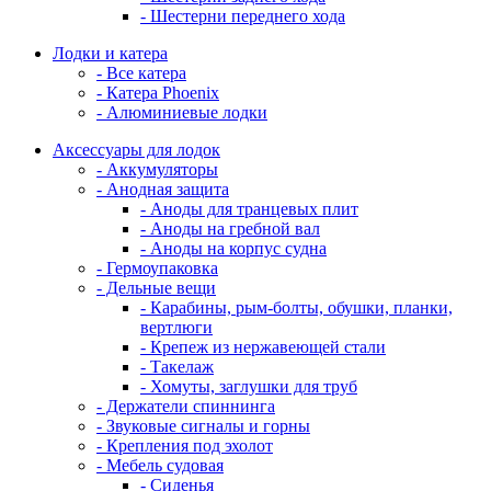
- Шестерни переднего хода
Лодки и катера
- Все катера
- Катера Phoenix
- Алюминиевые лодки
Аксессуары для лодок
- Аккумуляторы
- Анодная защита
- Аноды для транцевых плит
- Аноды на гребной вал
- Аноды на корпус судна
- Гермоупаковка
- Дельные вещи
- Карабины, рым-болты, обушки, планки,
вертлюги
- Крепеж из нержавеющей стали
- Такелаж
- Хомуты, заглушки для труб
- Держатели спиннинга
- Звуковые сигналы и горны
- Крепления под эхолот
- Мебель судовая
- Сиденья