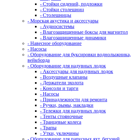
- Стойки сидений, подложки
- Стойки столешниц
- Столешницы
- Морская акустика и аксессуары
- Аудиосистемы
- Влагозащищенные боксы для магнитол
- Влагозащищенные динамики
- Навесное оборудование
- Насосы
- Оборудование для буксировки воднолыжника,
вейкборда
- Оборудование для надувных лодок
- Аксессуары для надувных лодок
- Воздушные клапаны
- Держатели эхолота
- Консоли и тарги
- Насосы
- Принадлежности для ремонта
- Ручки, рымы, накладки
- Тележки для надувных лодок
- Тенты стояночные
- Транцевые колеса
- Трапы
- Утки, уключины
- Оборудование для парусных яхт, бегучий