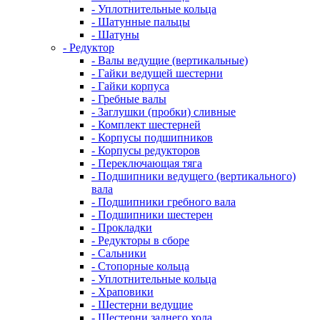
- Уплотнительные кольца
- Шатунные пальцы
- Шатуны
- Редуктор
- Валы ведущие (вертикальные)
- Гайки ведущей шестерни
- Гайки корпуса
- Гребные валы
- Заглушки (пробки) сливные
- Комплект шестерней
- Корпусы подшипников
- Корпусы редукторов
- Переключающая тяга
- Подшипники ведущего (вертикального)
вала
- Подшипники гребного вала
- Подшипники шестерен
- Прокладки
- Редукторы в сборе
- Сальники
- Стопорные кольца
- Уплотнительные кольца
- Храповики
- Шестерни ведущие
- Шестерни заднего хода