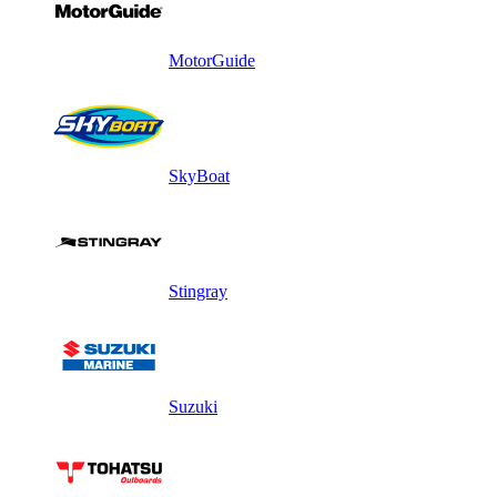
MotorGuide
SkyBoat
Stingray
Suzuki