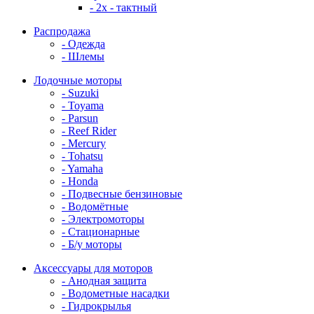
- 2x - тактный
Распродажа
- Одежда
- Шлемы
Лодочные моторы
- Suzuki
- Toyama
- Parsun
- Reef Rider
- Mercury
- Tohatsu
- Yamaha
- Honda
- Подвесные бензиновые
- Водомётные
- Электромоторы
- Стационарные
- Б/у моторы
Аксессуары для моторов
- Анодная защита
- Водометные насадки
- Гидрокрылья