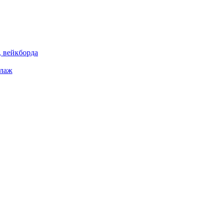
 вейкборда
елаж