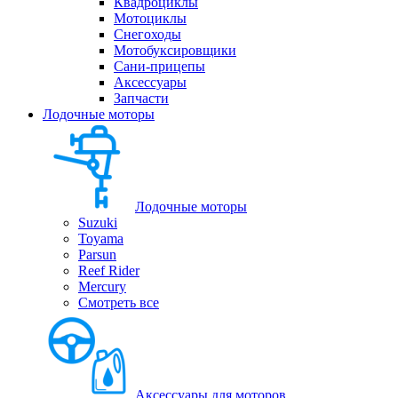
Квадроциклы
Мотоциклы
Снегоходы
Мотобуксировщики
Сани-прицепы
Аксессуары
Запчасти
Лодочные моторы
Лодочные моторы
Suzuki
Toyama
Parsun
Reef Rider
Mercury
Смотреть все
Аксессуары для моторов