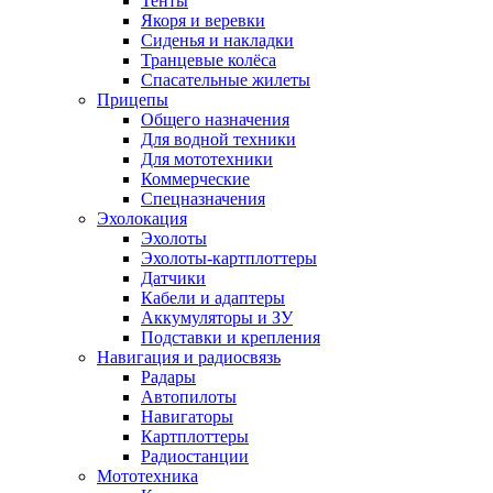
Тенты
Якоря и веревки
Сиденья и накладки
Транцевые колёса
Спасательные жилеты
Прицепы
Общего назначения
Для водной техники
Для мототехники
Коммерческие
Спецназначения
Эхолокация
Эхолоты
Эхолоты-картплоттеры
Датчики
Кабели и адаптеры
Аккумуляторы и ЗУ
Подставки и крепления
Навигация и радиосвязь
Радары
Автопилоты
Навигаторы
Картплоттеры
Радиостанции
Мототехника