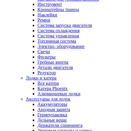
Инструмент
Кронштейны транца
Наклейки
Ремни
Система запуска двигателя
Система охлаждения
Система управления
Топливная система
Электро- оборудование
Свечи
Фильтры
Гребные винты
Детали двигателя
Редуктор
Лодки и катера
Все катера
Катера Phoenix
Алюминиевые лодки
Аксессуары для лодок
Аккумуляторы
Анодная защита
Гермоупаковка
Дельные вещи
Держатели спиннинга
Звуковые сигналы и горны