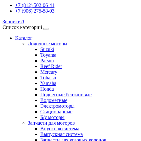
+7 (812) 502-06-41
+7 (906) 275-58-03
Звоните
0
Список категорий
Каталог
Лодочные моторы
Suzuki
Toyama
Parsun
Reef Rider
Mercury
Tohatsu
Yamaha
Honda
Подвесные бензиновые
Водомётные
Электромоторы
Стационарные
Б/у моторы
Запчасти для моторов
Впускная система
Выпускная система
Запчасти для угловых колонок