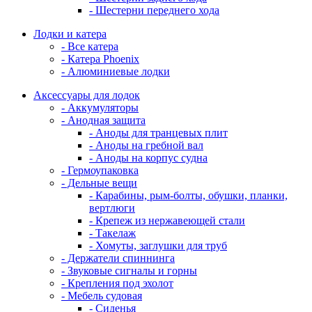
- Шестерни переднего хода
Лодки и катера
- Все катера
- Катера Phoenix
- Алюминиевые лодки
Аксессуары для лодок
- Аккумуляторы
- Анодная защита
- Аноды для транцевых плит
- Аноды на гребной вал
- Аноды на корпус судна
- Гермоупаковка
- Дельные вещи
- Карабины, рым-болты, обушки, планки,
вертлюги
- Крепеж из нержавеющей стали
- Такелаж
- Хомуты, заглушки для труб
- Держатели спиннинга
- Звуковые сигналы и горны
- Крепления под эхолот
- Мебель судовая
- Сиденья