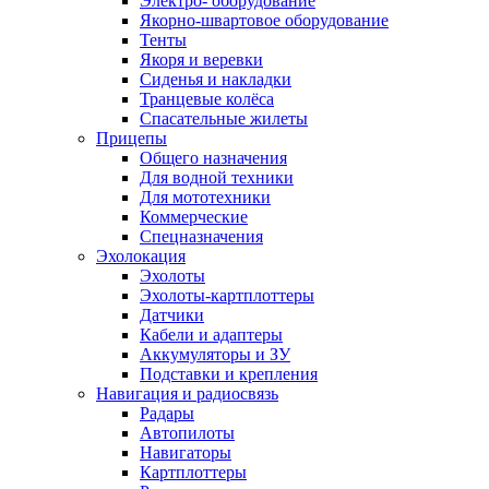
Электро- оборудование
Якорно-швартовое оборудование
Тенты
Якоря и веревки
Сиденья и накладки
Транцевые колёса
Спасательные жилеты
Прицепы
Общего назначения
Для водной техники
Для мототехники
Коммерческие
Спецназначения
Эхолокация
Эхолоты
Эхолоты-картплоттеры
Датчики
Кабели и адаптеры
Аккумуляторы и ЗУ
Подставки и крепления
Навигация и радиосвязь
Радары
Автопилоты
Навигаторы
Картплоттеры