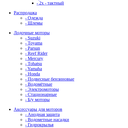
- 2x - тактный
Распродажа
- Одежда
- Шлемы
Лодочные моторы
- Suzuki
- Toyama
- Parsun
- Reef Rider
- Mercury
- Tohatsu
- Yamaha
- Honda
- Подвесные бензиновые
- Водомётные
- Электромоторы
- Стационарные
- Б/у моторы
Аксессуары для моторов
- Анодная защита
- Водометные насадки
- Гидрокрылья