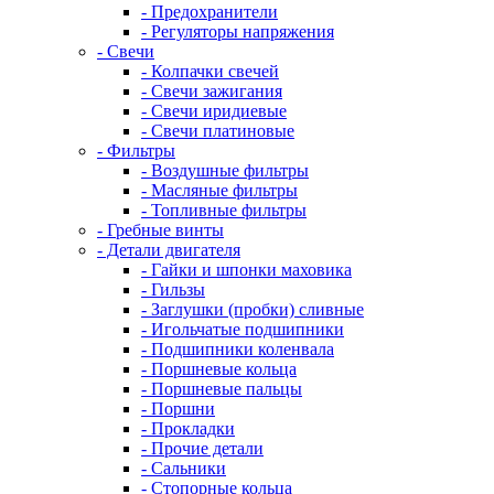
- Предохранители
- Регуляторы напряжения
- Свечи
- Колпачки свечей
- Свечи зажигания
- Свечи иридиевые
- Свечи платиновые
- Фильтры
- Воздушные фильтры
- Масляные фильтры
- Топливные фильтры
- Гребные винты
- Детали двигателя
- Гайки и шпонки маховика
- Гильзы
- Заглушки (пробки) сливные
- Игольчатые подшипники
- Подшипники коленвала
- Поршневые кольца
- Поршневые пальцы
- Поршни
- Прокладки
- Прочие детали
- Сальники
- Стопорные кольца