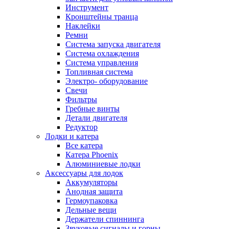
Инструмент
Кронштейны транца
Наклейки
Ремни
Система запуска двигателя
Система охлаждения
Система управления
Топливная система
Электро- оборудование
Свечи
Фильтры
Гребные винты
Детали двигателя
Редуктор
Лодки и катера
Все катера
Катера Phoenix
Алюминиевые лодки
Аксессуары для лодок
Аккумуляторы
Анодная защита
Гермоупаковка
Дельные вещи
Держатели спиннинга
Звуковые сигналы и горны