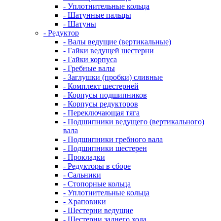
- Уплотнительные кольца
- Шатунные пальцы
- Шатуны
- Редуктор
- Валы ведущие (вертикальные)
- Гайки ведущей шестерни
- Гайки корпуса
- Гребные валы
- Заглушки (пробки) сливные
- Комплект шестерней
- Корпусы подшипников
- Корпусы редукторов
- Переключающая тяга
- Подшипники ведущего (вертикального)
вала
- Подшипники гребного вала
- Подшипники шестерен
- Прокладки
- Редукторы в сборе
- Сальники
- Стопорные кольца
- Уплотнительные кольца
- Храповики
- Шестерни ведущие
- Шестерни заднего хода