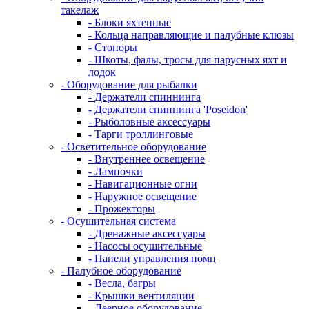
такелаж
- Блоки яхтенные
- Кольца направляющие и палубные клюзы
- Стопоры
- Шкоты, фалы, тросы для парусных яхт и
лодок
- Оборудование для рыбалки
- Держатели спиннинга
- Держатели спиннинга 'Poseidon'
- Рыболовные аксессуары
- Тарги троллинговые
- Осветительное оборудование
- Внутреннее освещение
- Лампочки
- Навигационные огни
- Наружное освещение
- Прожекторы
- Осушительная система
- Дренажные аксессуары
- Насосы осушительные
- Панели управления помп
- Палубное оборудование
- Весла, багры
- Крышки вентиляции
- Леерное оборудование