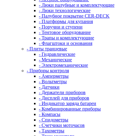
- Люки палубные и комплектующие
- Люки технологические
- Палубное покрытие CER-DECK
- Платформы для купания
- Поручни и ступени
- Тентовое оборудование
- Трапы и комплектующие
- Флагштоки и основания
- Плиты транцевые
- Гидравлические
- Механические
- Электромеханические
- Приборы контроля
- Амперметры
- Вольтметры
- Датчики
- Держатели приборов
- Дисплей для приборов
- Индикатор заряда батареи
- Комбинированные приборы
- Компасы
- Спидометры
- Счетчики моточасов
- Тахометры