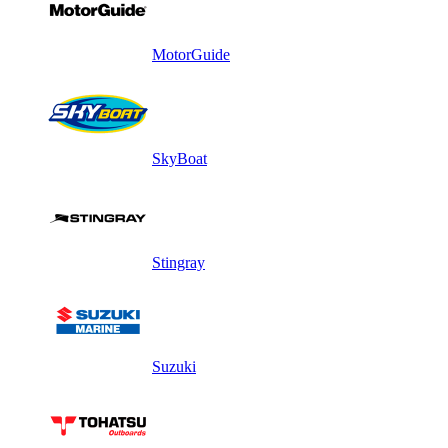
MotorGuide
SkyBoat
Stingray
Suzuki