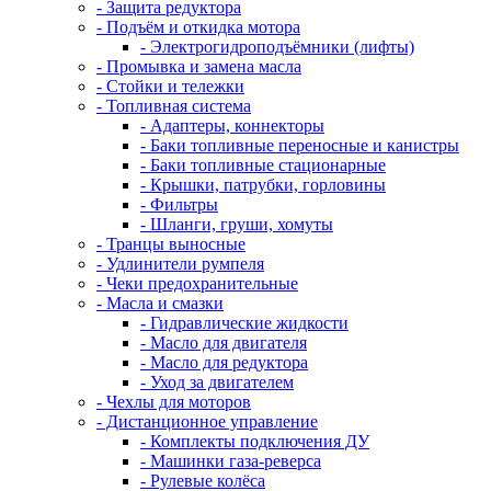
- Защита редуктора
- Подъём и откидка мотора
- Электрогидроподъёмники (лифты)
- Промывка и замена масла
- Стойки и тележки
- Топливная система
- Адаптеры, коннекторы
- Баки топливные переносные и канистры
- Баки топливные стационарные
- Крышки, патрубки, горловины
- Фильтры
- Шланги, груши, хомуты
- Транцы выносные
- Удлинители румпеля
- Чеки предохранительные
- Масла и смазки
- Гидравлические жидкости
- Масло для двигателя
- Масло для редуктора
- Уход за двигателем
- Чехлы для моторов
- Дистанционное управление
- Комплекты подключения ДУ
- Машинки газа-реверса
- Рулевые колёса