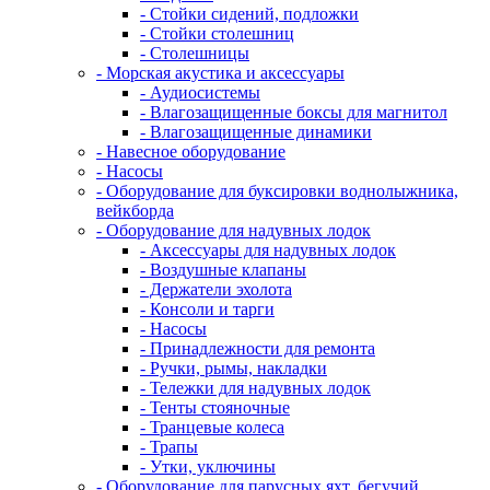
- Стойки сидений, подложки
- Стойки столешниц
- Столешницы
- Морская акустика и аксессуары
- Аудиосистемы
- Влагозащищенные боксы для магнитол
- Влагозащищенные динамики
- Навесное оборудование
- Насосы
- Оборудование для буксировки воднолыжника,
вейкборда
- Оборудование для надувных лодок
- Аксессуары для надувных лодок
- Воздушные клапаны
- Держатели эхолота
- Консоли и тарги
- Насосы
- Принадлежности для ремонта
- Ручки, рымы, накладки
- Тележки для надувных лодок
- Тенты стояночные
- Транцевые колеса
- Трапы
- Утки, уключины
- Оборудование для парусных яхт, бегучий