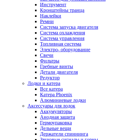
Инструмент
Кронштейны транца
Наклейки
Ремни
Система запуска двигателя
Система охлаждения
Система управления
Топливная система
Электро- оборудование
Свечи
Фильтры
Гребные винты
Детали двигателя
Редуктор
Лодки и катера
Все катера
Катера Phoenix
Алюминиевые лодки
Аксессуары для лодок
Аккумуляторы
Анодная защита
Гермоупаковка
Дельные вещи
Держатели спиннинга
Звуковые сигналы и горны