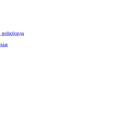
 вейкборда
елаж