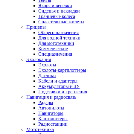
Тенты
Якоря и веревки
Сиденья и накладки
Транцевые колёса
Спасательные жилеты
Прицепы
Общего назначения
Для водной техники
Для мототехники
Коммерческие
Спецназначения
Эхолокация
Эхолоты
Эхолоты-картплоттеры
Датчики
Кабели и адаптеры
Аккумуляторы и ЗУ
Подставки и крепления
Навигация и радиосвязь
Радары
Автопилоты
Навигаторы
Картплоттеры
Радиостанции
Мототехника