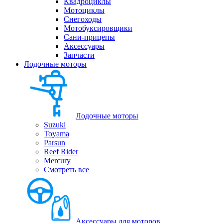
Квадроциклы
Мотоциклы
Снегоходы
Мотобуксировщики
Сани-прицепы
Аксессуары
Запчасти
Лодочные моторы
Лодочные моторы
Suzuki
Toyama
Parsun
Reef Rider
Mercury
Смотреть все
Аксессуары для моторов