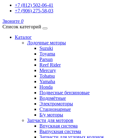
+7 (812) 502-06-41
+7 (906) 275-58-03
Звоните
0
Список категорий
Каталог
Лодочные моторы
Suzuki
Toyama
Parsun
Reef Rider
Mercury
Tohatsu
Yamaha
Honda
Подвесные бензиновые
Водомётные
Электромоторы
Стационарные
Б/у моторы
Запчасти для моторов
Впускная система
Выпускная система
Запчасти для угловых колонок