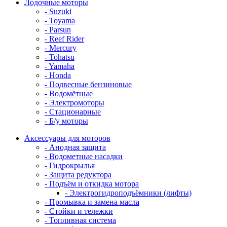
Лодочные моторы
- Suzuki
- Toyama
- Parsun
- Reef Rider
- Mercury
- Tohatsu
- Yamaha
- Honda
- Подвесные бензиновые
- Водомётные
- Электромоторы
- Стационарные
- Б/у моторы
Аксессуары для моторов
- Анодная защита
- Водометные насадки
- Гидрокрылья
- Защита редуктора
- Подъём и откидка мотора
- Электрогидроподъёмники (лифты)
- Промывка и замена масла
- Стойки и тележки
- Топливная система