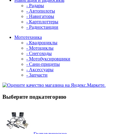
Навигация и радиосвязь
- Радары
- Автопилоты
- Навигаторы
- Картплоттеры
- Радиостанции
Мототехника
- Квадроциклы
- Мотоциклы
- Снегоходы
- Мотобуксировщики
- Сани-прицепы
- Аксессуары
- Запчасти
Выберите подкатегорию
Гидравлические