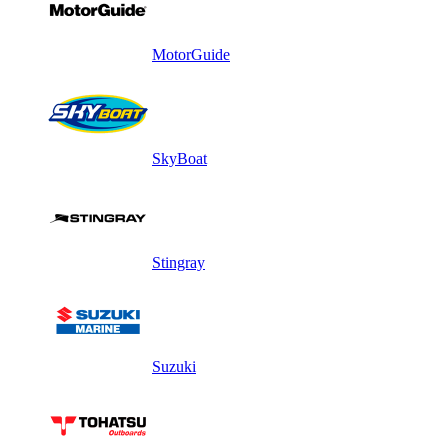
MotorGuide
SkyBoat
Stingray
Suzuki