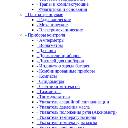
- Трапы и комплектующие
- Флагштоки и основания
- Плиты транцевые
- Гидравлические
- Механические
- Электромеханические
- Приборы контроля
- Амперметры
- Вольтметры
- Датчики
- Держатели приборов
- Дисплей для приборов
- Индикатор заряда батареи
- Комбинированные приборы
- Компасы
- Спидометры
- Счетчики моточасов
- Тахометры
- Трим-указатели
- Указатель аварийной сигнализации
- Указатель давления масла
- Указатель положения руля (Аксиометр)
- Указатель температуры воды
- Указатель температуры масла
- Указатель уровня воды