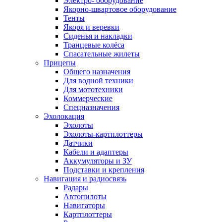
Электро- оборудование
Якорно-швартовое оборудование
Тенты
Якоря и веревки
Сиденья и накладки
Транцевые колёса
Спасательные жилеты
Прицепы
Общего назначения
Для водной техники
Для мототехники
Коммерческие
Спецназначения
Эхолокация
Эхолоты
Эхолоты-картплоттеры
Датчики
Кабели и адаптеры
Аккумуляторы и ЗУ
Подставки и крепления
Навигация и радиосвязь
Радары
Автопилоты
Навигаторы
Картплоттеры