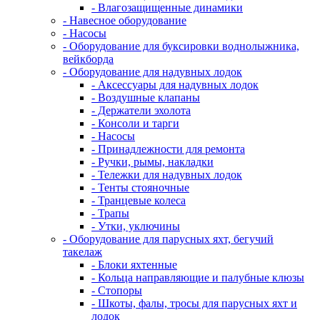
- Влагозащищенные динамики
- Навесное оборудование
- Насосы
- Оборудование для буксировки воднолыжника,
вейкборда
- Оборудование для надувных лодок
- Аксессуары для надувных лодок
- Воздушные клапаны
- Держатели эхолота
- Консоли и тарги
- Насосы
- Принадлежности для ремонта
- Ручки, рымы, накладки
- Тележки для надувных лодок
- Тенты стояночные
- Транцевые колеса
- Трапы
- Утки, уключины
- Оборудование для парусных яхт, бегучий
такелаж
- Блоки яхтенные
- Кольца направляющие и палубные клюзы
- Стопоры
- Шкоты, фалы, тросы для парусных яхт и
лодок