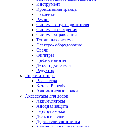
Инструмент
Кронштейны транца
Наклейки
Ремни
Система запуска двигателя
Система охлаждения
Система управления
Топливная система
Электро- оборудование
Свечи
Фильтры
Гребные винты
Детали двигателя
Редуктор
Лодки и катера
Все катера
Катера Phoenix
Алюминиевые лодки
Аксессуары для лодок
Аккумуляторы
Анодная защита
Гермоупаковка
Дельные вещи
Держатели спиннинга
Звуковые сигналы и горны