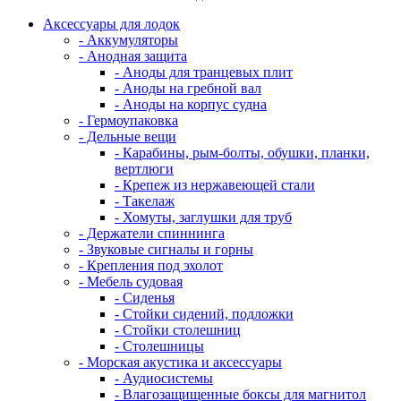
Аксессуары для лодок
- Аккумуляторы
- Анодная защита
- Аноды для транцевых плит
- Аноды на гребной вал
- Аноды на корпус судна
- Гермоупаковка
- Дельные вещи
- Карабины, рым-болты, обушки, планки,
вертлюги
- Крепеж из нержавеющей стали
- Такелаж
- Хомуты, заглушки для труб
- Держатели спиннинга
- Звуковые сигналы и горны
- Крепления под эхолот
- Мебель судовая
- Сиденья
- Стойки сидений, подложки
- Стойки столешниц
- Столешницы
- Морская акустика и аксессуары
- Аудиосистемы
- Влагозащищенные боксы для магнитол