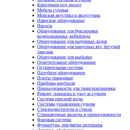
Крепления под эхолот
Мебель судовая
Морская акустика и аксессуары
Навесное оборудование
Насосы
Оборудование для буксировки
воднолыжника, вейкборда
Оборудование для надувных лодок
Оборудование для парусных яхт, бегучий
такелаж
Оборудование для рыбалки
Осветительное оборудование
Осушительная система
Палубное оборудование
Плиты транцевые
Приборы контроля
Принадлежности для транспортировки
Ремонт, покраска и уход за судном
Система пресной воды
Системы управления судном
Стеклоочистители и стекла
Страховочные жилеты и принадлежности
Фановая система
Фурнитура, предметы интерьера