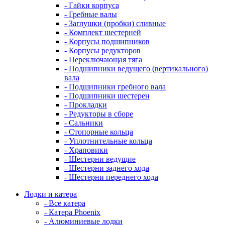
- Гайки корпуса
- Гребные валы
- Заглушки (пробки) сливные
- Комплект шестерней
- Корпусы подшипников
- Корпусы редукторов
- Переключающая тяга
- Подшипники ведущего (вертикального)
вала
- Подшипники гребного вала
- Подшипники шестерен
- Прокладки
- Редукторы в сборе
- Сальники
- Стопорные кольца
- Уплотнительные кольца
- Храповики
- Шестерни ведущие
- Шестерни заднего хода
- Шестерни переднего хода
Лодки и катера
- Все катера
- Катера Phoenix
- Алюминиевые лодки