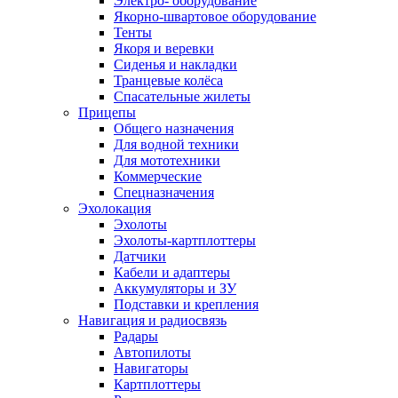
Электро- оборудование
Якорно-швартовое оборудование
Тенты
Якоря и веревки
Сиденья и накладки
Транцевые колёса
Спасательные жилеты
Прицепы
Общего назначения
Для водной техники
Для мототехники
Коммерческие
Спецназначения
Эхолокация
Эхолоты
Эхолоты-картплоттеры
Датчики
Кабели и адаптеры
Аккумуляторы и ЗУ
Подставки и крепления
Навигация и радиосвязь
Радары
Автопилоты
Навигаторы
Картплоттеры