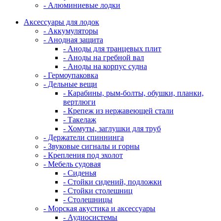
- Алюминиевые лодки
Аксессуары для лодок
- Аккумуляторы
- Анодная защита
- Аноды для транцевых плит
- Аноды на гребной вал
- Аноды на корпус судна
- Гермоупаковка
- Дельные вещи
- Карабины, рым-болты, обушки, планки,
вертлюги
- Крепеж из нержавеющей стали
- Такелаж
- Хомуты, заглушки для труб
- Держатели спиннинга
- Звуковые сигналы и горны
- Крепления под эхолот
- Мебель судовая
- Сиденья
- Стойки сидений, подложки
- Стойки столешниц
- Столешницы
- Морская акустика и аксессуары
- Аудиосистемы