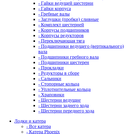
- Гайки ведущей шестерни
- Гайки корпуса
- Гребные валы
- Заглушки (пробки) сливные
- Комплект шестерней
- Корпусы подшипников
- Корпусы редукторов
- Переключающая тяга
- Подшипники ведущего (вертикального)
вала
- Подшипники гребного вала
- Подшипники шестерен
- Прокладки
- Редукторы в сборе
- Сальники
- Стопорные кольца
- Уплотнительные кольца
- Храповики
- Шестерни ведущие
- Шестерни заднего хода
- Шестерни переднего хода
Лодки и катера
- Все катера
- Катера Phoenix