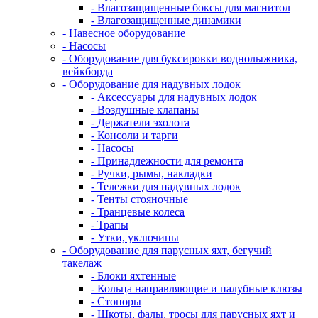
- Влагозащищенные боксы для магнитол
- Влагозащищенные динамики
- Навесное оборудование
- Насосы
- Оборудование для буксировки воднолыжника,
вейкборда
- Оборудование для надувных лодок
- Аксессуары для надувных лодок
- Воздушные клапаны
- Держатели эхолота
- Консоли и тарги
- Насосы
- Принадлежности для ремонта
- Ручки, рымы, накладки
- Тележки для надувных лодок
- Тенты стояночные
- Транцевые колеса
- Трапы
- Утки, уключины
- Оборудование для парусных яхт, бегучий
такелаж
- Блоки яхтенные
- Кольца направляющие и палубные клюзы
- Стопоры
- Шкоты, фалы, тросы для парусных яхт и