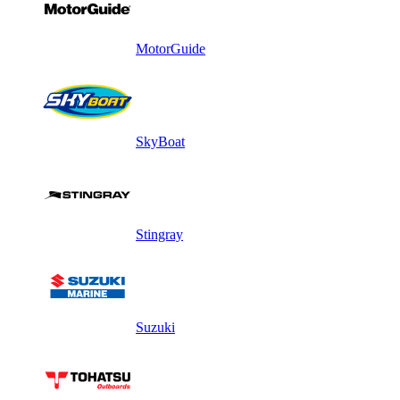
MotorGuide
SkyBoat
Stingray
Suzuki