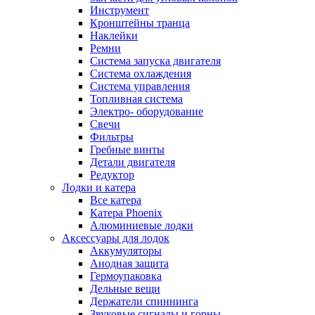
Инструмент
Кронштейны транца
Наклейки
Ремни
Система запуска двигателя
Система охлаждения
Система управления
Топливная система
Электро- оборудование
Свечи
Фильтры
Гребные винты
Детали двигателя
Редуктор
Лодки и катера
Все катера
Катера Phoenix
Алюминиевые лодки
Аксессуары для лодок
Аккумуляторы
Анодная защита
Гермоупаковка
Дельные вещи
Держатели спиннинга
Звуковые сигналы и горны