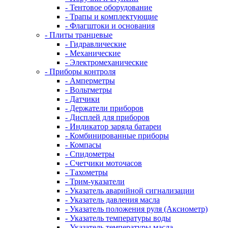
- Тентовое оборудование
- Трапы и комплектующие
- Флагштоки и основания
- Плиты транцевые
- Гидравлические
- Механические
- Электромеханические
- Приборы контроля
- Амперметры
- Вольтметры
- Датчики
- Держатели приборов
- Дисплей для приборов
- Индикатор заряда батареи
- Комбинированные приборы
- Компасы
- Спидометры
- Счетчики моточасов
- Тахометры
- Трим-указатели
- Указатель аварийной сигнализации
- Указатель давления масла
- Указатель положения руля (Аксиометр)
- Указатель температуры воды
- Указатель температуры масла