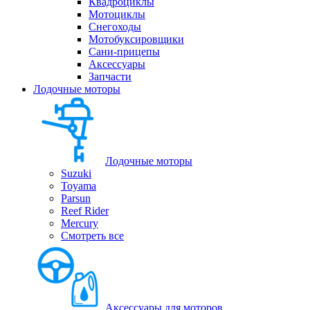
Квадроциклы
Мотоциклы
Снегоходы
Мотобуксировщики
Сани-прицепы
Аксессуары
Запчасти
Лодочные моторы
Лодочные моторы
Suzuki
Toyama
Parsun
Reef Rider
Mercury
Смотреть все
Аксессуары для моторов