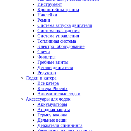
Инструмент
Кронштейны транца
Наклейки
Ремни
Система запуска двигателя
Система охлаждения
Система управления
Топливная система
Электро- оборудование
Свечи
Фильтры
Гребные винты
Детали двигателя
Редуктор
Лодки и катера
Все катера
Катера Phoenix
Алюминиевые лодки
Аксессуары для лодок
Аккумуляторы
Анодная защита
Гермоупаковка
Дельные вещи
Держатели спиннинга
Звуковые сигналы и горны