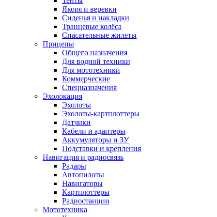
Тенты
Якоря и веревки
Сиденья и накладки
Транцевые колёса
Спасательные жилеты
Прицепы
Общего назначения
Для водной техники
Для мототехники
Коммерческие
Спецназначения
Эхолокация
Эхолоты
Эхолоты-картплоттеры
Датчики
Кабели и адаптеры
Аккумуляторы и ЗУ
Подставки и крепления
Навигация и радиосвязь
Радары
Автопилоты
Навигаторы
Картплоттеры
Радиостанции
Мототехника