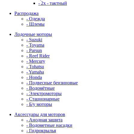
- 2x - тактный
Распродажа
- Одежда
- Шлемы
Лодочные моторы
- Suzuki
- Toyama
- Parsun
- Reef Rider
- Mercury
- Tohatsu
- Yamaha
- Honda
- Подвесные бензиновые
- Водомётные
- Электромоторы
- Стационарные
- Б/у моторы
Аксессуары для моторов
- Анодная защита
- Водометные насадки
- Гидрокрылья