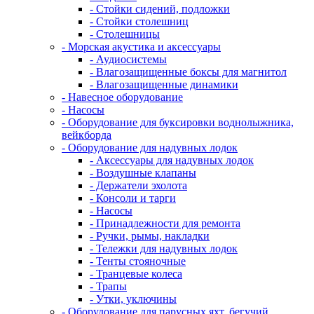
- Стойки сидений, подложки
- Стойки столешниц
- Столешницы
- Морская акустика и аксессуары
- Аудиосистемы
- Влагозащищенные боксы для магнитол
- Влагозащищенные динамики
- Навесное оборудование
- Насосы
- Оборудование для буксировки воднолыжника,
вейкборда
- Оборудование для надувных лодок
- Аксессуары для надувных лодок
- Воздушные клапаны
- Держатели эхолота
- Консоли и тарги
- Насосы
- Принадлежности для ремонта
- Ручки, рымы, накладки
- Тележки для надувных лодок
- Тенты стояночные
- Транцевые колеса
- Трапы
- Утки, уключины
- Оборудование для парусных яхт, бегучий