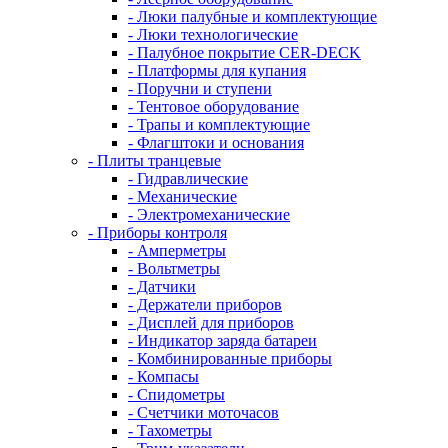
- Люки палубные и комплектующие
- Люки технологические
- Палубное покрытие CER-DECK
- Платформы для купания
- Поручни и ступени
- Тентовое оборудование
- Трапы и комплектующие
- Флагштоки и основания
- Плиты транцевые
- Гидравлические
- Механические
- Электромеханические
- Приборы контроля
- Амперметры
- Вольтметры
- Датчики
- Держатели приборов
- Дисплей для приборов
- Индикатор заряда батареи
- Комбинированные приборы
- Компасы
- Спидометры
- Счетчики моточасов
- Тахометры