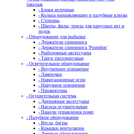
такелаж
- Блоки яхтенные
- Кольца направляющие и палубные клюзы
- Стопоры
- Шкоты, фалы, тросы для парусных яхт и
лодок
- Оборудование для рыбалки
- Держатели спиннинга
- Держатели спиннинга 'Poseidon'
- Рыболовные аксессуары
- Тарги троллинговые
- Осветительное оборудование
- Внутреннее освещение
- Лампочки
- Навигационные огни
- Наружное освещение
- Прожекторы
- Осушительная система
- Дренажные аксессуары
- Насосы осушительные
- Панели управления помп
- Палубное оборудование
- Весла, багры
- Крышки вентиляции
- Леерное оборудование