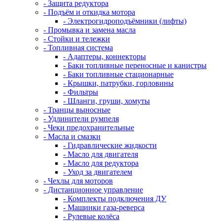
- Защита редуктора
- Подъём и откидка мотора
- Электрогидроподъёмники (лифты)
- Промывка и замена масла
- Стойки и тележки
- Топливная система
- Адаптеры, коннекторы
- Баки топливные переносные и канистры
- Баки топливные стационарные
- Крышки, патрубки, горловины
- Фильтры
- Шланги, груши, хомуты
- Транцы выносные
- Удлинители румпеля
- Чеки предохранительные
- Масла и смазки
- Гидравлические жидкости
- Масло для двигателя
- Масло для редуктора
- Уход за двигателем
- Чехлы для моторов
- Дистанционное управление
- Комплекты подключения ДУ
- Машинки газа-реверса
- Рулевые колёса