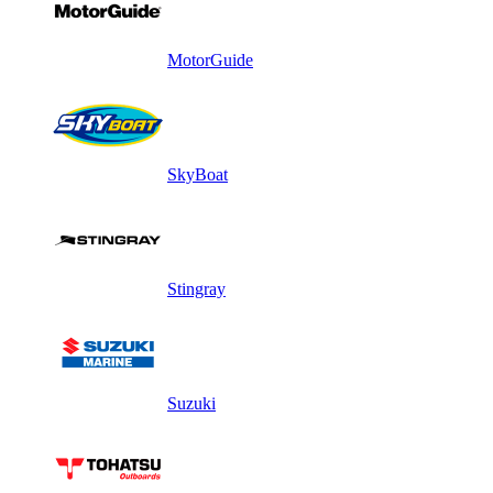
MotorGuide
SkyBoat
Stingray
Suzuki