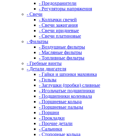
- Предохранители
- Регуляторы напряжения
- Свечи
- Колпачки свечей
- Свечи зажигания
- Свечи иридиевые
- Свечи платиновые
- Фильтры
- Воздушные фильтры
- Масляные фильтры
- Топливные фильтры
- Гребные винты
- Детали двигателя
- Гайки и шпонки маховика
- Гильзы
- Заглушки (пробки) сливные
- Игольчатые подшипники
- Подшипники коленвала
- Поршневые кольца
- Поршневые пальцы
- Поршни
- Прокладки
- Прочие детали
- Сальники
- Стопорные кольца