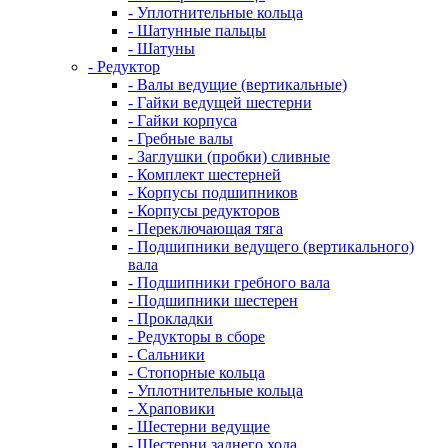
- Уплотнительные кольца
- Шатунные пальцы
- Шатуны
- Редуктор
- Валы ведущие (вертикальные)
- Гайки ведущей шестерни
- Гайки корпуса
- Гребные валы
- Заглушки (пробки) сливные
- Комплект шестерней
- Корпусы подшипников
- Корпусы редукторов
- Переключающая тяга
- Подшипники ведущего (вертикального)
вала
- Подшипники гребного вала
- Подшипники шестерен
- Прокладки
- Редукторы в сборе
- Сальники
- Стопорные кольца
- Уплотнительные кольца
- Храповики
- Шестерни ведущие
- Шестерни заднего хода