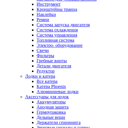
Инструмент
Кронштейны транца
Наклейки
Ремни
Система запуска двигателя
Система охлаждения
Система управления
Топливная система
Электро- оборудование
Свечи
Фильтры
Гребные винты
Детали двигателя
Редуктор
Лодки и катера
Все катера
Катера Phoenix
Алюминиевые лодки
Аксессуары для лодок
Аккумуляторы
Анодная защита
Гермоупаковка
Дельные вещи
Держатели спиннинга
Звуковые сигналы и горны