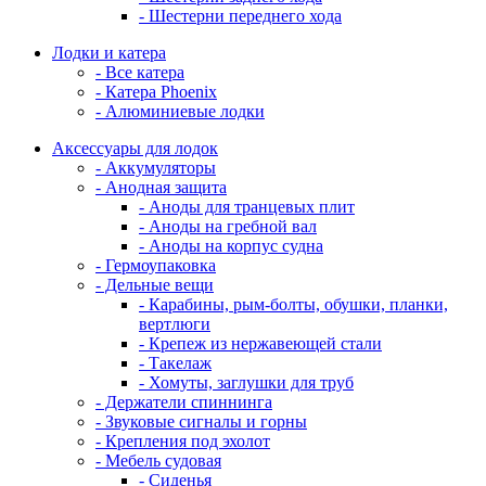
- Шестерни переднего хода
Лодки и катера
- Все катера
- Катера Phoenix
- Алюминиевые лодки
Аксессуары для лодок
- Аккумуляторы
- Анодная защита
- Аноды для транцевых плит
- Аноды на гребной вал
- Аноды на корпус судна
- Гермоупаковка
- Дельные вещи
- Карабины, рым-болты, обушки, планки,
вертлюги
- Крепеж из нержавеющей стали
- Такелаж
- Хомуты, заглушки для труб
- Держатели спиннинга
- Звуковые сигналы и горны
- Крепления под эхолот
- Мебель судовая
- Сиденья