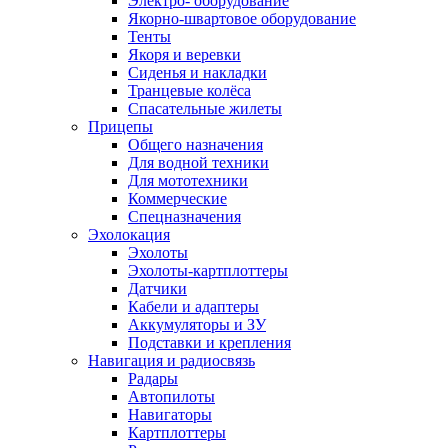
Электро- оборудование
Якорно-швартовое оборудование
Тенты
Якоря и веревки
Сиденья и накладки
Транцевые колёса
Спасательные жилеты
Прицепы
Общего назначения
Для водной техники
Для мототехники
Коммерческие
Спецназначения
Эхолокация
Эхолоты
Эхолоты-картплоттеры
Датчики
Кабели и адаптеры
Аккумуляторы и ЗУ
Подставки и крепления
Навигация и радиосвязь
Радары
Автопилоты
Навигаторы
Картплоттеры