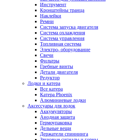
Инструмент
Кронштейны транца
Наклейки
Ремни
Система запуска двигателя
Система охлаждения
Система управления
Топливная система
Электро- оборудование
Свечи
Фильтры
Гребные винты
Детали двигателя
Редуктор
Лодки и катера
Все катера
Катера Phoenix
Алюминиевые лодки
Аксессуары для лодок
Аккумуляторы
Анодная защита
Гермоупаковка
Дельные вещи
Держатели спиннинга
Звуковые сигналы и горны