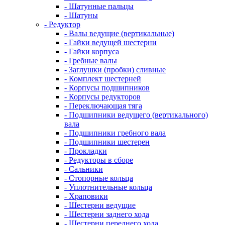
- Шатунные пальцы
- Шатуны
- Редуктор
- Валы ведущие (вертикальные)
- Гайки ведущей шестерни
- Гайки корпуса
- Гребные валы
- Заглушки (пробки) сливные
- Комплект шестерней
- Корпусы подшипников
- Корпусы редукторов
- Переключающая тяга
- Подшипники ведущего (вертикального)
вала
- Подшипники гребного вала
- Подшипники шестерен
- Прокладки
- Редукторы в сборе
- Сальники
- Стопорные кольца
- Уплотнительные кольца
- Храповики
- Шестерни ведущие
- Шестерни заднего хода
- Шестерни переднего хода