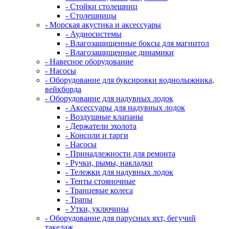
- Стойки столешниц
- Столешницы
- Морская акустика и аксессуары
- Аудиосистемы
- Влагозащищенные боксы для магнитол
- Влагозащищенные динамики
- Навесное оборудование
- Насосы
- Оборудование для буксировки воднолыжника,
вейкборда
- Оборудование для надувных лодок
- Аксессуары для надувных лодок
- Воздушные клапаны
- Держатели эхолота
- Консоли и тарги
- Насосы
- Принадлежности для ремонта
- Ручки, рымы, накладки
- Тележки для надувных лодок
- Тенты стояночные
- Транцевые колеса
- Трапы
- Утки, уключины
- Оборудование для парусных яхт, бегучий
такелаж