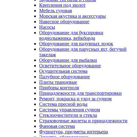
Крепления под эхолот
Мебель судовая
Морская акустика и аксессуары
Навесное оборудование
Насосы
Оборудование для буксировки
воднолыжника, вейкборда
Оборудование для надувных лодок
Оборудование для парусных яхт, бегучий
такелаж
Оборудование для рыбалки
Осветительное оборудование
Осушительная система
Палубное оборудование
Плиты транцевые
Приборы контроля
Принадлежности для транспортировки
Ремонт, покраска и уход за судном
Система пресной воды
Системы управления судном
Стеклоочистители и стекла
Страховочные жилеты и принадлежности
Фановая система
Фурнитура, предметы интерьера