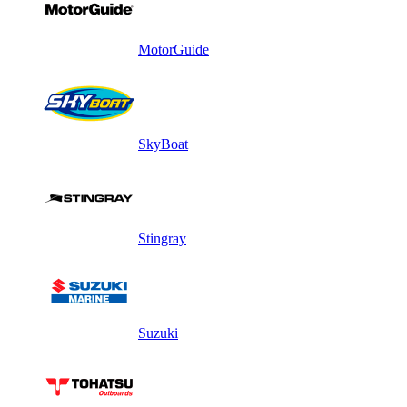
MotorGuide
SkyBoat
Stingray
Suzuki