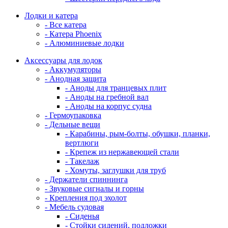
Лодки и катера
- Все катера
- Катера Phoenix
- Алюминиевые лодки
Аксессуары для лодок
- Аккумуляторы
- Анодная защита
- Аноды для транцевых плит
- Аноды на гребной вал
- Аноды на корпус судна
- Гермоупаковка
- Дельные вещи
- Карабины, рым-болты, обушки, планки,
вертлюги
- Крепеж из нержавеющей стали
- Такелаж
- Хомуты, заглушки для труб
- Держатели спиннинга
- Звуковые сигналы и горны
- Крепления под эхолот
- Мебель судовая
- Сиденья
- Стойки сидений, подложки