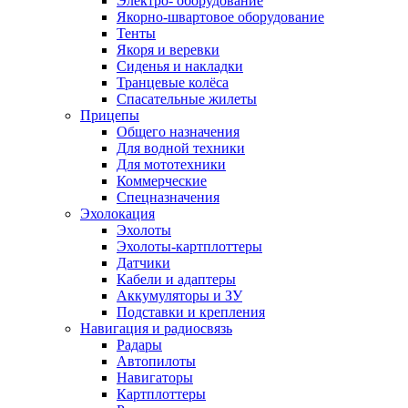
Электро- оборудование
Якорно-швартовое оборудование
Тенты
Якоря и веревки
Сиденья и накладки
Транцевые колёса
Спасательные жилеты
Прицепы
Общего назначения
Для водной техники
Для мототехники
Коммерческие
Спецназначения
Эхолокация
Эхолоты
Эхолоты-картплоттеры
Датчики
Кабели и адаптеры
Аккумуляторы и ЗУ
Подставки и крепления
Навигация и радиосвязь
Радары
Автопилоты
Навигаторы
Картплоттеры