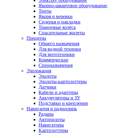
Электро- оборудование
Якорно-швартовое оборудование
Тенты
Якоря и веревки
Сиденья и накладки
Транцевые колёса
Спасательные жилеты
Прицепы
Общего назначения
Для водной техники
Для мототехники
Коммерческие
Спецназначения
Эхолокация
Эхолоты
Эхолоты-картплоттеры
Датчики
Кабели и адаптеры
Аккумуляторы и ЗУ
Подставки и крепления
Навигация и радиосвязь
Радары
Автопилоты
Навигаторы
Картплоттеры