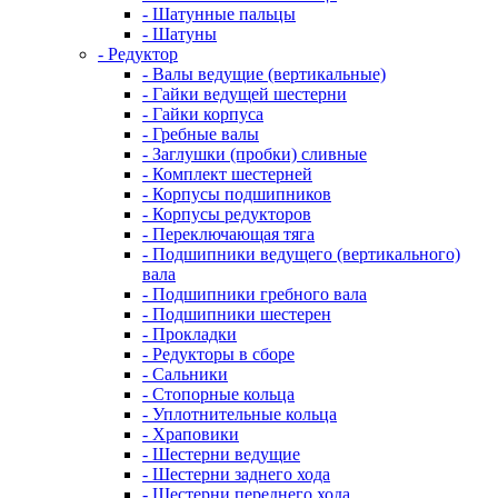
- Шатунные пальцы
- Шатуны
- Редуктор
- Валы ведущие (вертикальные)
- Гайки ведущей шестерни
- Гайки корпуса
- Гребные валы
- Заглушки (пробки) сливные
- Комплект шестерней
- Корпусы подшипников
- Корпусы редукторов
- Переключающая тяга
- Подшипники ведущего (вертикального)
вала
- Подшипники гребного вала
- Подшипники шестерен
- Прокладки
- Редукторы в сборе
- Сальники
- Стопорные кольца
- Уплотнительные кольца
- Храповики
- Шестерни ведущие
- Шестерни заднего хода
- Шестерни переднего хода