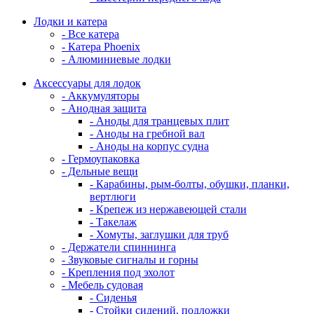
Лодки и катера
- Все катера
- Катера Phoenix
- Алюминиевые лодки
Аксессуары для лодок
- Аккумуляторы
- Анодная защита
- Аноды для транцевых плит
- Аноды на гребной вал
- Аноды на корпус судна
- Гермоупаковка
- Дельные вещи
- Карабины, рым-болты, обушки, планки,
вертлюги
- Крепеж из нержавеющей стали
- Такелаж
- Хомуты, заглушки для труб
- Держатели спиннинга
- Звуковые сигналы и горны
- Крепления под эхолот
- Мебель судовая
- Сиденья
- Стойки сидений, подложки