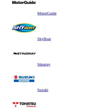
MotorGuide
SkyBoat
Stingray
Suzuki