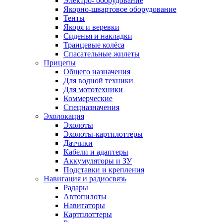
Электро- оборудование
Якорно-швартовое оборудование
Тенты
Якоря и веревки
Сиденья и накладки
Транцевые колёса
Спасательные жилеты
Прицепы
Общего назначения
Для водной техники
Для мототехники
Коммерческие
Спецназначения
Эхолокация
Эхолоты
Эхолоты-картплоттеры
Датчики
Кабели и адаптеры
Аккумуляторы и ЗУ
Подставки и крепления
Навигация и радиосвязь
Радары
Автопилоты
Навигаторы
Картплоттеры