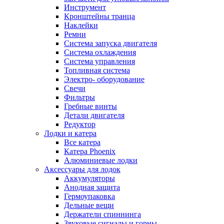
Инструмент
Кронштейны транца
Наклейки
Ремни
Система запуска двигателя
Система охлаждения
Система управления
Топливная система
Электро- оборудование
Свечи
Фильтры
Гребные винты
Детали двигателя
Редуктор
Лодки и катера
Все катера
Катера Phoenix
Алюминиевые лодки
Аксессуары для лодок
Аккумуляторы
Анодная защита
Гермоупаковка
Дельные вещи
Держатели спиннинга
Звуковые сигналы и горны