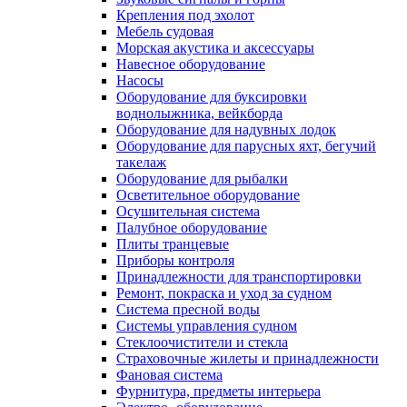
Крепления под эхолот
Мебель судовая
Морская акустика и аксессуары
Навесное оборудование
Насосы
Оборудование для буксировки
воднолыжника, вейкборда
Оборудование для надувных лодок
Оборудование для парусных яхт, бегучий
такелаж
Оборудование для рыбалки
Осветительное оборудование
Осушительная система
Палубное оборудование
Плиты транцевые
Приборы контроля
Принадлежности для транспортировки
Ремонт, покраска и уход за судном
Система пресной воды
Системы управления судном
Стеклоочистители и стекла
Страховочные жилеты и принадлежности
Фановая система
Фурнитура, предметы интерьера