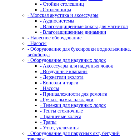
- Стойки столешниц
- Столешницы
- Морская акустика и аксессуары
- Аудиосистемы
- Влагозащищенные боксы для магнитол
- Влагозащищенные динамики
- Навесное оборудование
- Насосы
- Оборудование для буксировки воднолыжника,
вейкборда
- Оборудование для надувных лодок
- Аксессуары для надувных лодок
- Воздушные клапаны
- Держатели эхолота
- Консоли и тарги
- Насосы
- Принадлежности для ремонта
- Ручки, рымы, накладки
- Тележки для надувных лодок
- Тенты стояночные
- Транцевые колеса
- Трапы
- Утки, уключины
- Оборудование для парусных яхт, бегучий
такелаж