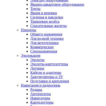
Электро- оборудование
Якорно-швартовое оборудование
Тенты
Якоря и веревки
Сиденья и накладки
Транцевые колёса
Спасательные жилеты
Прицепы
Общего назначения
Для водной техники
Для мототехники
Коммерческие
Спецназначения
Эхолокация
Эхолоты
Эхолоты-картплоттеры
Датчики
Кабели и адаптеры
Аккумуляторы и ЗУ
Подставки и крепления
Навигация и радиосвязь
Радары
Автопилоты
Навигаторы
Картплоттеры