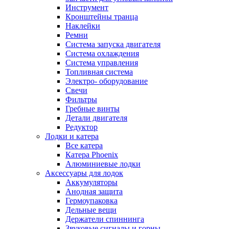
Инструмент
Кронштейны транца
Наклейки
Ремни
Система запуска двигателя
Система охлаждения
Система управления
Топливная система
Электро- оборудование
Свечи
Фильтры
Гребные винты
Детали двигателя
Редуктор
Лодки и катера
Все катера
Катера Phoenix
Алюминиевые лодки
Аксессуары для лодок
Аккумуляторы
Анодная защита
Гермоупаковка
Дельные вещи
Держатели спиннинга
Звуковые сигналы и горны