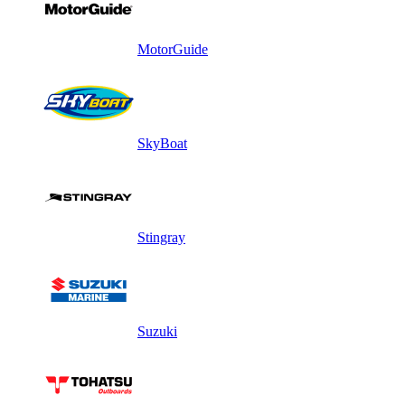
MotorGuide
SkyBoat
Stingray
Suzuki