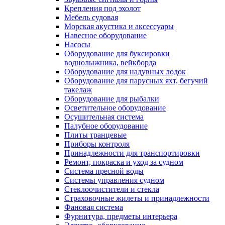
Крепления под эхолот
Мебель судовая
Морская акустика и аксессуары
Навесное оборудование
Насосы
Оборудование для буксировки
воднолыжника, вейкборда
Оборудование для надувных лодок
Оборудование для парусных яхт, бегучий
такелаж
Оборудование для рыбалки
Осветительное оборудование
Осушительная система
Палубное оборудование
Плиты транцевые
Приборы контроля
Принадлежности для транспортировки
Ремонт, покраска и уход за судном
Система пресной воды
Системы управления судном
Стеклоочистители и стекла
Страховочные жилеты и принадлежности
Фановая система
Фурнитура, предметы интерьера