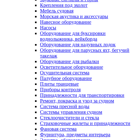
Крепления под эхолот
Мебель судовая
Морская акустика и аксессуары
Навесное оборудование
Насосы
Оборудование для буксировки
воднолыжника, вейкборда
Оборудование для надувных лодок
Оборудование для парусных яхт, бегучий
такелаж
Оборудование для рыбалки
Осветительное оборудование
Осушительная система
Палубное оборудование
Плиты транцевые
Приборы контроля
Принадлежности для транспортировки
Ремонт, покраска и уход за судном
Система пресной воды
Системы управления судном
Стеклоочистители и стекла
Страховочные жилеты и принадлежности
Фановая система
Фурнитура, предметы интерьера