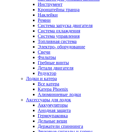
Инструмент
Кронштейны транца
Наклейки
Ремни
Система запуска двигателя
Система охлаждения
Система управления
Топливная система
Электро- оборудование
Свечи
Фильтры
Гребные винты
Детали двигателя
Редуктор
Лодки и катера
Все катера
Катера Phoenix
Алюминиевые лодки
Аксессуары для лодок
Аккумуляторы
Анодная защита
Гермоупаковка
Дельные вещи
Держатели спиннинга
Звуковые сигналы и горны