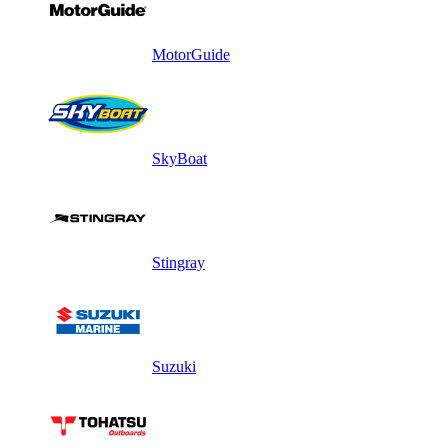
MotorGuide
SkyBoat
Stingray
Suzuki