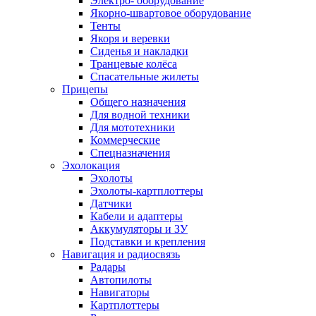
Электро- оборудование
Якорно-швартовое оборудование
Тенты
Якоря и веревки
Сиденья и накладки
Транцевые колёса
Спасательные жилеты
Прицепы
Общего назначения
Для водной техники
Для мототехники
Коммерческие
Спецназначения
Эхолокация
Эхолоты
Эхолоты-картплоттеры
Датчики
Кабели и адаптеры
Аккумуляторы и ЗУ
Подставки и крепления
Навигация и радиосвязь
Радары
Автопилоты
Навигаторы
Картплоттеры