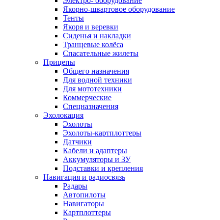
Электро- оборудование
Якорно-швартовое оборудование
Тенты
Якоря и веревки
Сиденья и накладки
Транцевые колёса
Спасательные жилеты
Прицепы
Общего назначения
Для водной техники
Для мототехники
Коммерческие
Спецназначения
Эхолокация
Эхолоты
Эхолоты-картплоттеры
Датчики
Кабели и адаптеры
Аккумуляторы и ЗУ
Подставки и крепления
Навигация и радиосвязь
Радары
Автопилоты
Навигаторы
Картплоттеры