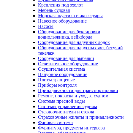
Крепления под эхолот
Мебель судовая
Морская акустика и аксессуары
Навесное оборудование
Насосы
Оборудование для буксировки
воднолыжника, вейкборда
Оборудование для надувных лодок
Оборудование для парусных яхт, бегучий
такелаж
Оборудование для рыбалки
Осветительное оборудование
Осушительная система
Палубное оборудование
Плиты транцевые
Приборы контроля
Принадлежности для транспортировки
Ремонт, покраска и уход за судном
Система пресной воды
Системы управления судном
Стеклоочистители и стекла
Страховочные жилеты и принадлежности
Фановая система
Фурнитура, предметы интерьера