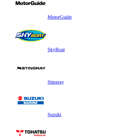
MotorGuide
SkyBoat
Stingray
Suzuki