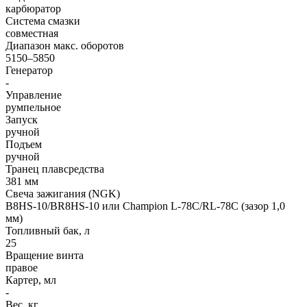
карбюратор
Система смазки
совместная
Диапазон макс. оборотов
5150–5850
Генератор
-
Управление
румпельное
Запуск
ручной
Подъем
ручной
Транец плавсредства
381 мм
Свеча зажигания (NGK)
B8HS-10/BR8HS-10 или Champion L-78C/RL-78C (зазор 1,0
мм)
Топливный бак, л
25
Вращение винта
правое
Картер, мл
-
Вес, кг