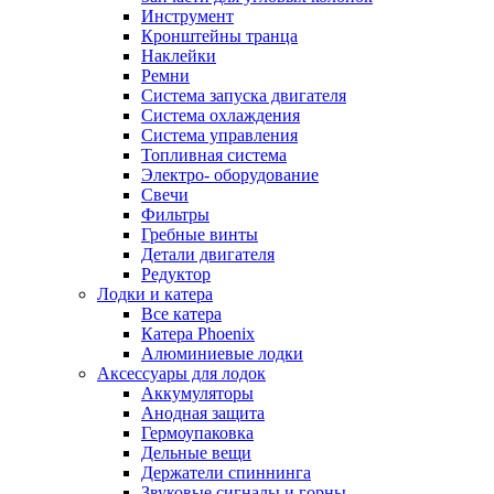
Инструмент
Кронштейны транца
Наклейки
Ремни
Система запуска двигателя
Система охлаждения
Система управления
Топливная система
Электро- оборудование
Свечи
Фильтры
Гребные винты
Детали двигателя
Редуктор
Лодки и катера
Все катера
Катера Phoenix
Алюминиевые лодки
Аксессуары для лодок
Аккумуляторы
Анодная защита
Гермоупаковка
Дельные вещи
Держатели спиннинга
Звуковые сигналы и горны