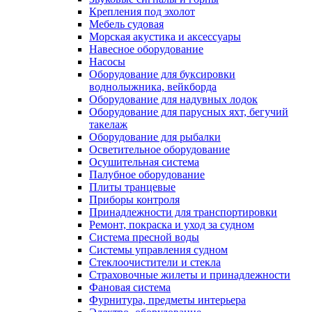
Крепления под эхолот
Мебель судовая
Морская акустика и аксессуары
Навесное оборудование
Насосы
Оборудование для буксировки
воднолыжника, вейкборда
Оборудование для надувных лодок
Оборудование для парусных яхт, бегучий
такелаж
Оборудование для рыбалки
Осветительное оборудование
Осушительная система
Палубное оборудование
Плиты транцевые
Приборы контроля
Принадлежности для транспортировки
Ремонт, покраска и уход за судном
Система пресной воды
Системы управления судном
Стеклоочистители и стекла
Страховочные жилеты и принадлежности
Фановая система
Фурнитура, предметы интерьера