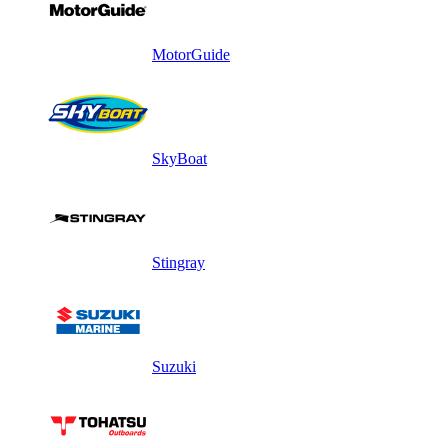
MotorGuide
SkyBoat
Stingray
Suzuki