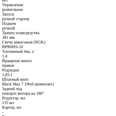
нет
Управление
румпельное
Запуск
ручной стартер
Подъем
ручной
Транец плавсредства
381 мм
Свеча зажигания (NGK)
BPR6HS-10
Топливный бак, л
1.4
Вращение винта
правое
Редукция
1,85:1
Штатный винт
Black Max 7 3/8x6 (композит)
Задний ход
поворот мотора на 180°
Редуктор, мл
135 мл
Картер, мл
-