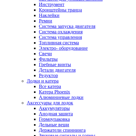
Инструмент
Кронштейны транца
Наклейки
Ремни
Система запуска двигателя
Система охлаждения
Система управления
Топливная система
Электро- оборудование
Свечи
Фильтры
Гребные винты
Детали двигателя
Редуктор
Лодки и катера
Все катера
Катера Phoenix
Алюминиевые лодки
Аксессуары для лодок
Аккумуляторы
Анодная защита
Гермоупаковка
Дельные вещи
Держатели спиннинга
Звуковые сигналы и горны