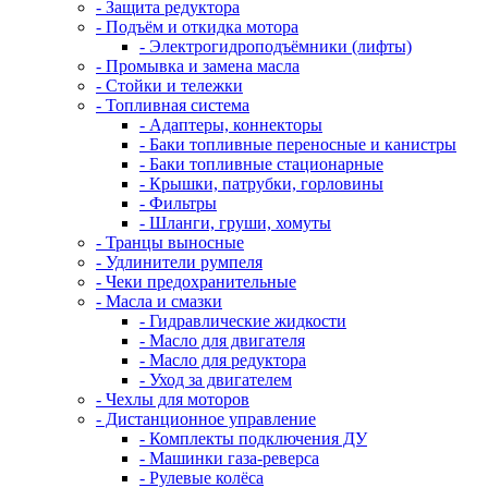
- Защита редуктора
- Подъём и откидка мотора
- Электрогидроподъёмники (лифты)
- Промывка и замена масла
- Стойки и тележки
- Топливная система
- Адаптеры, коннекторы
- Баки топливные переносные и канистры
- Баки топливные стационарные
- Крышки, патрубки, горловины
- Фильтры
- Шланги, груши, хомуты
- Транцы выносные
- Удлинители румпеля
- Чеки предохранительные
- Масла и смазки
- Гидравлические жидкости
- Масло для двигателя
- Масло для редуктора
- Уход за двигателем
- Чехлы для моторов
- Дистанционное управление
- Комплекты подключения ДУ
- Машинки газа-реверса
- Рулевые колёса