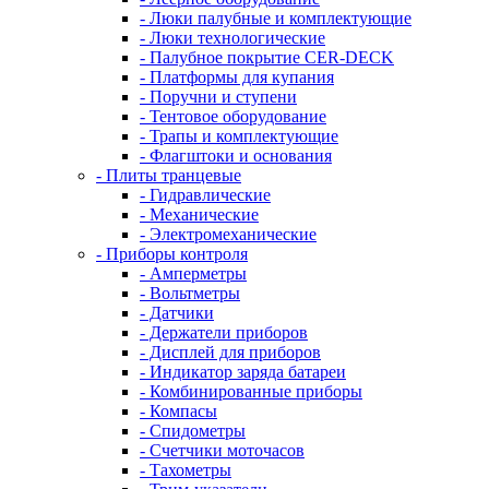
- Люки палубные и комплектующие
- Люки технологические
- Палубное покрытие CER-DECK
- Платформы для купания
- Поручни и ступени
- Тентовое оборудование
- Трапы и комплектующие
- Флагштоки и основания
- Плиты транцевые
- Гидравлические
- Механические
- Электромеханические
- Приборы контроля
- Амперметры
- Вольтметры
- Датчики
- Держатели приборов
- Дисплей для приборов
- Индикатор заряда батареи
- Комбинированные приборы
- Компасы
- Спидометры
- Счетчики моточасов
- Тахометры