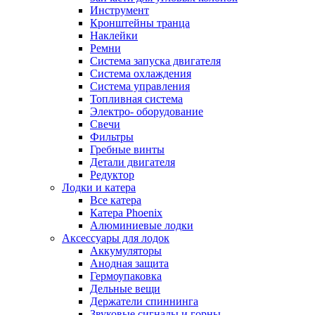
Инструмент
Кронштейны транца
Наклейки
Ремни
Система запуска двигателя
Система охлаждения
Система управления
Топливная система
Электро- оборудование
Свечи
Фильтры
Гребные винты
Детали двигателя
Редуктор
Лодки и катера
Все катера
Катера Phoenix
Алюминиевые лодки
Аксессуары для лодок
Аккумуляторы
Анодная защита
Гермоупаковка
Дельные вещи
Держатели спиннинга
Звуковые сигналы и горны