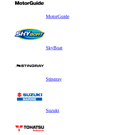
MotorGuide
SkyBoat
Stingray
Suzuki