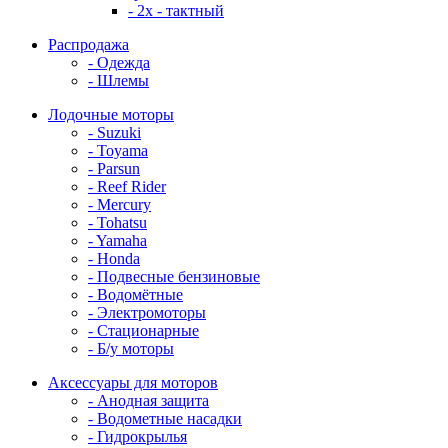
- 2x - тактный
Распродажа
- Одежда
- Шлемы
Лодочные моторы
- Suzuki
- Toyama
- Parsun
- Reef Rider
- Mercury
- Tohatsu
- Yamaha
- Honda
- Подвесные бензиновые
- Водомётные
- Электромоторы
- Стационарные
- Б/у моторы
Аксессуары для моторов
- Анодная защита
- Водометные насадки
- Гидрокрылья