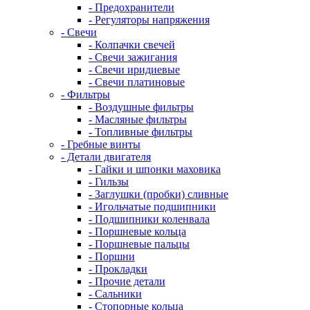
- Предохранители
- Регуляторы напряжения
- Свечи
- Колпачки свечей
- Свечи зажигания
- Свечи иридиевые
- Свечи платиновые
- Фильтры
- Воздушные фильтры
- Масляные фильтры
- Топливные фильтры
- Гребные винты
- Детали двигателя
- Гайки и шпонки маховика
- Гильзы
- Заглушки (пробки) сливные
- Игольчатые подшипники
- Подшипники коленвала
- Поршневые кольца
- Поршневые пальцы
- Поршни
- Прокладки
- Прочие детали
- Сальники
- Стопорные кольца