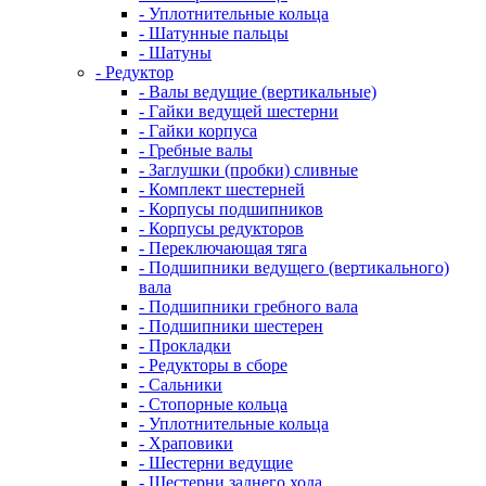
- Уплотнительные кольца
- Шатунные пальцы
- Шатуны
- Редуктор
- Валы ведущие (вертикальные)
- Гайки ведущей шестерни
- Гайки корпуса
- Гребные валы
- Заглушки (пробки) сливные
- Комплект шестерней
- Корпусы подшипников
- Корпусы редукторов
- Переключающая тяга
- Подшипники ведущего (вертикального)
вала
- Подшипники гребного вала
- Подшипники шестерен
- Прокладки
- Редукторы в сборе
- Сальники
- Стопорные кольца
- Уплотнительные кольца
- Храповики
- Шестерни ведущие
- Шестерни заднего хода