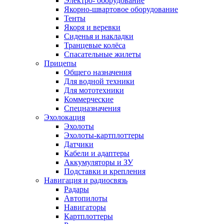
Электро- оборудование
Якорно-швартовое оборудование
Тенты
Якоря и веревки
Сиденья и накладки
Транцевые колёса
Спасательные жилеты
Прицепы
Общего назначения
Для водной техники
Для мототехники
Коммерческие
Спецназначения
Эхолокация
Эхолоты
Эхолоты-картплоттеры
Датчики
Кабели и адаптеры
Аккумуляторы и ЗУ
Подставки и крепления
Навигация и радиосвязь
Радары
Автопилоты
Навигаторы
Картплоттеры