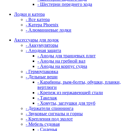
- Шестерни переднего хода
Лодки и катера
- Все катера
- Катера Phoenix
- Алюминиевые лодки
Аксессуары для лодок
- Аккумуляторы
- Анодная защита
- Аноды для транцевых плит
- Аноды на гребной вал
- Аноды на корпус судна
- Гермоупаковка
- Дельные вещи
- Карабины, рым-болты, обушки, планки,
вертлюги
- Крепеж из нержавеющей стали
- Такелаж
- Хомуты, заглушки для труб
- Держатели спиннинга
- Звуковые сигналы и горны
- Крепления под эхолот
- Мебель судовая
- Сиденья