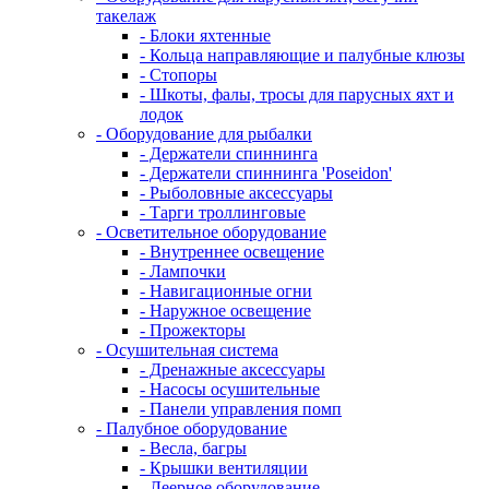
такелаж
- Блоки яхтенные
- Кольца направляющие и палубные клюзы
- Стопоры
- Шкоты, фалы, тросы для парусных яхт и
лодок
- Оборудование для рыбалки
- Держатели спиннинга
- Держатели спиннинга 'Poseidon'
- Рыболовные аксессуары
- Тарги троллинговые
- Осветительное оборудование
- Внутреннее освещение
- Лампочки
- Навигационные огни
- Наружное освещение
- Прожекторы
- Осушительная система
- Дренажные аксессуары
- Насосы осушительные
- Панели управления помп
- Палубное оборудование
- Весла, багры
- Крышки вентиляции
- Леерное оборудование