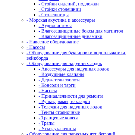
- Стойки сидений, подложки
- Стойки столешниц
- Столешницы
- Морская акустика и аксессуары
- Аудиосистемы
- Влагозащищенные боксы для магнитол
- Влагозащищенные динамики
- Навесное оборудование
- Насосы
- Оборудование для буксировки воднолыжника,
вейкборда
- Оборудование для надувных лодок
- Аксессуары для надувных лодок
- Воздушные клапаны
- Держатели эхолота
- Консоли и тарги
- Насосы
- Принадлежности для ремонта
- Ручки, рымы, накладки
- Тележки для надувных лодок
- Тенты стояночные
- Транцевые колеса
- Трапы
- Утки, уключины
- Оборудование для парусных яхт, бегучий