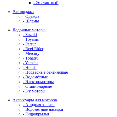
- 2x - тактный
Распродажа
- Одежда
- Шлемы
Лодочные моторы
- Suzuki
- Toyama
- Parsun
- Reef Rider
- Mercury
- Tohatsu
- Yamaha
- Honda
- Подвесные бензиновые
- Водомётные
- Электромоторы
- Стационарные
- Б/у моторы
Аксессуары для моторов
- Анодная защита
- Водометные насадки
- Гидрокрылья