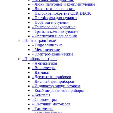
- Люки палубные и комплектующие
- Люки технологические
- Палубное покрытие CER-DECK
- Платформы для купания
- Поручни и ступени
- Тентовое оборудование
- Трапы и комплектующие
- Флагштоки и основания
- Плиты транцевые
- Гидравлические
- Механические
- Электромеханические
- Приборы контроля
- Амперметры
- Вольтметры
- Датчики
- Держатели приборов
- Дисплей для приборов
- Индикатор заряда батареи
- Комбинированные приборы
- Компасы
- Спидометры
- Счетчики моточасов
- Тахометры