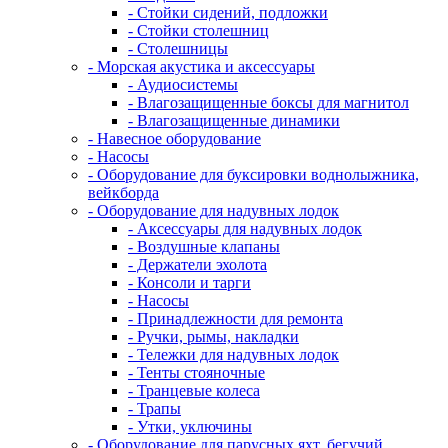
- Стойки сидений, подложки
- Стойки столешниц
- Столешницы
- Морская акустика и аксессуары
- Аудиосистемы
- Влагозащищенные боксы для магнитол
- Влагозащищенные динамики
- Навесное оборудование
- Насосы
- Оборудование для буксировки воднолыжника,
вейкборда
- Оборудование для надувных лодок
- Аксессуары для надувных лодок
- Воздушные клапаны
- Держатели эхолота
- Консоли и тарги
- Насосы
- Принадлежности для ремонта
- Ручки, рымы, накладки
- Тележки для надувных лодок
- Тенты стояночные
- Транцевые колеса
- Трапы
- Утки, уключины
- Оборудование для парусных яхт, бегучий