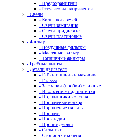
- Предохранители
- Регуляторы напряжения
- Свечи
- Колпачки свечей
- Свечи зажигания
- Свечи иридиевые
- Свечи платиновые
- Фильтры
- Воздушные фильтры
- Масляные фильтры
- Топливные фильтры
- Гребные винты
- Детали двигателя
- Гайки и шпонки маховика
- Гильзы
- Заглушки (пробки) сливные
- Игольчатые подшипники
- Подшипники коленвала
- Поршневые кольца
- Поршневые пальцы
- Поршни
- Прокладки
- Прочие детали
- Сальники
- Стопорные кольца