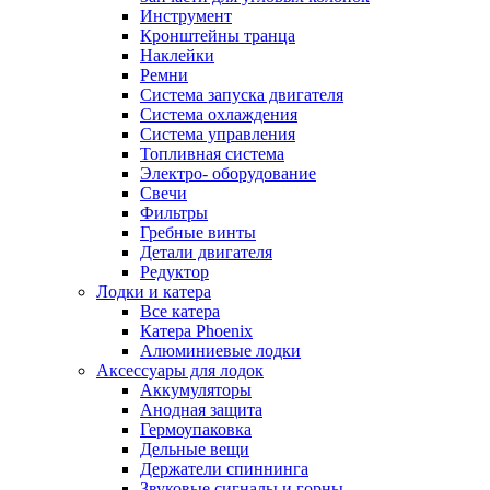
Инструмент
Кронштейны транца
Наклейки
Ремни
Система запуска двигателя
Система охлаждения
Система управления
Топливная система
Электро- оборудование
Свечи
Фильтры
Гребные винты
Детали двигателя
Редуктор
Лодки и катера
Все катера
Катера Phoenix
Алюминиевые лодки
Аксессуары для лодок
Аккумуляторы
Анодная защита
Гермоупаковка
Дельные вещи
Держатели спиннинга
Звуковые сигналы и горны