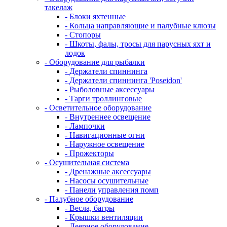
такелаж
- Блоки яхтенные
- Кольца направляющие и палубные клюзы
- Стопоры
- Шкоты, фалы, тросы для парусных яхт и
лодок
- Оборудование для рыбалки
- Держатели спиннинга
- Держатели спиннинга 'Poseidon'
- Рыболовные аксессуары
- Тарги троллинговые
- Осветительное оборудование
- Внутреннее освещение
- Лампочки
- Навигационные огни
- Наружное освещение
- Прожекторы
- Осушительная система
- Дренажные аксессуары
- Насосы осушительные
- Панели управления помп
- Палубное оборудование
- Весла, багры
- Крышки вентиляции
- Леерное оборудование