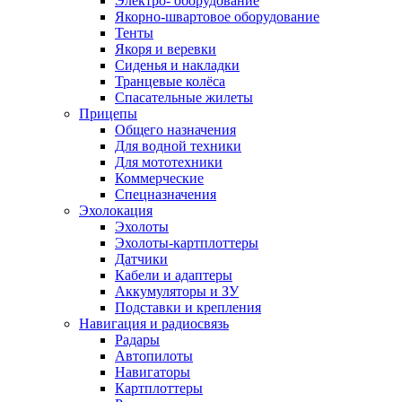
Электро- оборудование
Якорно-швартовое оборудование
Тенты
Якоря и веревки
Сиденья и накладки
Транцевые колёса
Спасательные жилеты
Прицепы
Общего назначения
Для водной техники
Для мототехники
Коммерческие
Спецназначения
Эхолокация
Эхолоты
Эхолоты-картплоттеры
Датчики
Кабели и адаптеры
Аккумуляторы и ЗУ
Подставки и крепления
Навигация и радиосвязь
Радары
Автопилоты
Навигаторы
Картплоттеры