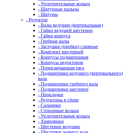
- Уплотнительные кольца
- Шатунные пальцы
- Шатуны
- Редуктор
- Валы ведущие (вертикальные)
- Гайки ведущей шестерни
- Гайки корпуса
- Гребные валы
- Заглушки (пробки) сливные
- Комплект шестерней
- Корпусы подшипников
- Корпусы редукторов
- Переключающая тяга
- Подшипники ведущего (вертикального)
вала
- Подшипники гребного вала
- Подшипники шестерен
- Прокладки
- Редукторы в сборе
- Сальники
- Стопорные кольца
- Уплотнительные кольца
- Храповики
- Шестерни ведущие
- Шестерни заднего хода