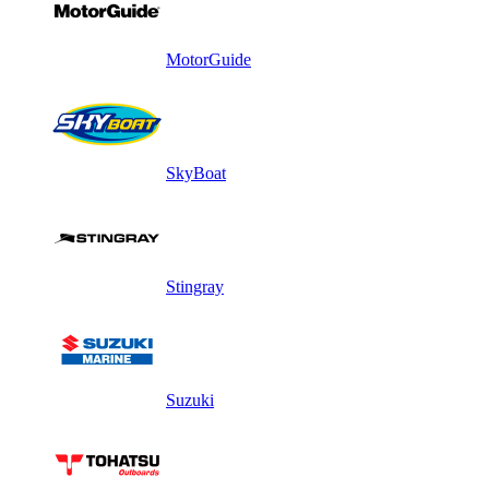
MotorGuide
SkyBoat
Stingray
Suzuki