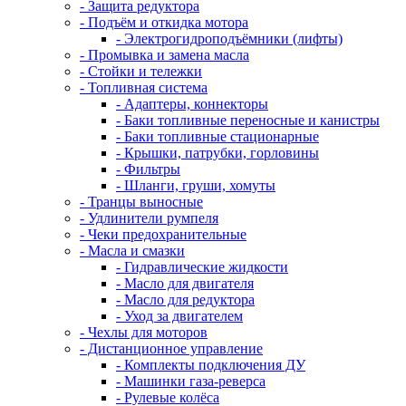
- Защита редуктора
- Подъём и откидка мотора
- Электрогидроподъёмники (лифты)
- Промывка и замена масла
- Стойки и тележки
- Топливная система
- Адаптеры, коннекторы
- Баки топливные переносные и канистры
- Баки топливные стационарные
- Крышки, патрубки, горловины
- Фильтры
- Шланги, груши, хомуты
- Транцы выносные
- Удлинители румпеля
- Чеки предохранительные
- Масла и смазки
- Гидравлические жидкости
- Масло для двигателя
- Масло для редуктора
- Уход за двигателем
- Чехлы для моторов
- Дистанционное управление
- Комплекты подключения ДУ
- Машинки газа-реверса
- Рулевые колёса