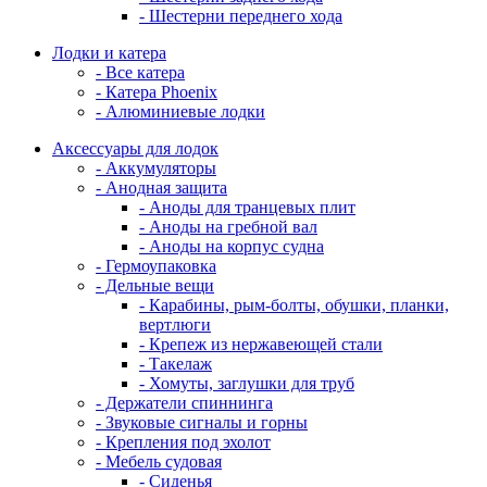
- Шестерни переднего хода
Лодки и катера
- Все катера
- Катера Phoenix
- Алюминиевые лодки
Аксессуары для лодок
- Аккумуляторы
- Анодная защита
- Аноды для транцевых плит
- Аноды на гребной вал
- Аноды на корпус судна
- Гермоупаковка
- Дельные вещи
- Карабины, рым-болты, обушки, планки,
вертлюги
- Крепеж из нержавеющей стали
- Такелаж
- Хомуты, заглушки для труб
- Держатели спиннинга
- Звуковые сигналы и горны
- Крепления под эхолот
- Мебель судовая
- Сиденья