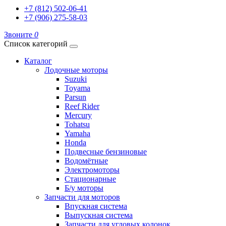
+7 (812) 502-06-41
+7 (906) 275-58-03
Звоните
0
Список категорий
Каталог
Лодочные моторы
Suzuki
Toyama
Parsun
Reef Rider
Mercury
Tohatsu
Yamaha
Honda
Подвесные бензиновые
Водомётные
Электромоторы
Стационарные
Б/у моторы
Запчасти для моторов
Впускная система
Выпускная система
Запчасти для угловых колонок