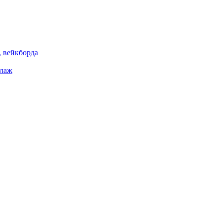
 вейкборда
елаж