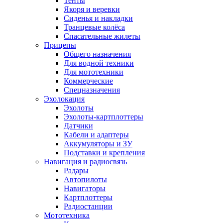
Тенты
Якоря и веревки
Сиденья и накладки
Транцевые колёса
Спасательные жилеты
Прицепы
Общего назначения
Для водной техники
Для мототехники
Коммерческие
Спецназначения
Эхолокация
Эхолоты
Эхолоты-картплоттеры
Датчики
Кабели и адаптеры
Аккумуляторы и ЗУ
Подставки и крепления
Навигация и радиосвязь
Радары
Автопилоты
Навигаторы
Картплоттеры
Радиостанции
Мототехника