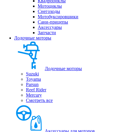
Квадроциклы
Мотоциклы
Снегоходы
Мотобуксировщики
Сани-прицепы
Аксессуары
Запчасти
Лодочные моторы
Лодочные моторы
Suzuki
Toyama
Parsun
Reef Rider
Mercury
Смотреть все
Аксессуары для моторов