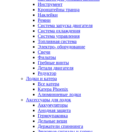
Инструмент
Кронштейны транца
Наклейки
Ремни
Система запуска двигателя
Система охлаждения
Система управления
Топливная система
Электро- оборудование
Свечи
Фильтры
Гребные винты
Детали двигателя
Редуктор
Лодки и катера
Все катера
Катера Phoenix
Алюминиевые лодки
Аксессуары для лодок
Аккумуляторы
Анодная защита
Гермоупаковка
Дельные вещи
Держатели спиннинга
Звуковые сигналы и горны