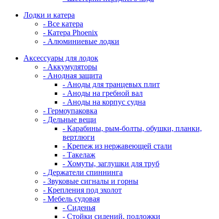
Лодки и катера
- Все катера
- Катера Phoenix
- Алюминиевые лодки
Аксессуары для лодок
- Аккумуляторы
- Анодная защита
- Аноды для транцевых плит
- Аноды на гребной вал
- Аноды на корпус судна
- Гермоупаковка
- Дельные вещи
- Карабины, рым-болты, обушки, планки,
вертлюги
- Крепеж из нержавеющей стали
- Такелаж
- Хомуты, заглушки для труб
- Держатели спиннинга
- Звуковые сигналы и горны
- Крепления под эхолот
- Мебель судовая
- Сиденья
- Стойки сидений, подложки