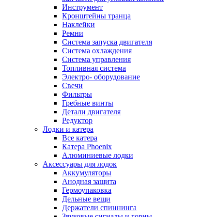
Инструмент
Кронштейны транца
Наклейки
Ремни
Система запуска двигателя
Система охлаждения
Система управления
Топливная система
Электро- оборудование
Свечи
Фильтры
Гребные винты
Детали двигателя
Редуктор
Лодки и катера
Все катера
Катера Phoenix
Алюминиевые лодки
Аксессуары для лодок
Аккумуляторы
Анодная защита
Гермоупаковка
Дельные вещи
Держатели спиннинга
Звуковые сигналы и горны