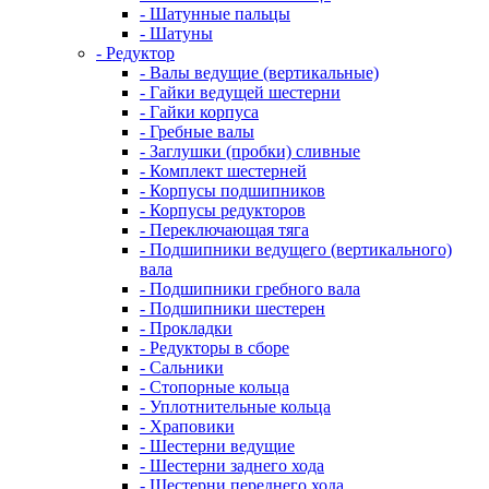
- Шатунные пальцы
- Шатуны
- Редуктор
- Валы ведущие (вертикальные)
- Гайки ведущей шестерни
- Гайки корпуса
- Гребные валы
- Заглушки (пробки) сливные
- Комплект шестерней
- Корпусы подшипников
- Корпусы редукторов
- Переключающая тяга
- Подшипники ведущего (вертикального)
вала
- Подшипники гребного вала
- Подшипники шестерен
- Прокладки
- Редукторы в сборе
- Сальники
- Стопорные кольца
- Уплотнительные кольца
- Храповики
- Шестерни ведущие
- Шестерни заднего хода
- Шестерни переднего хода