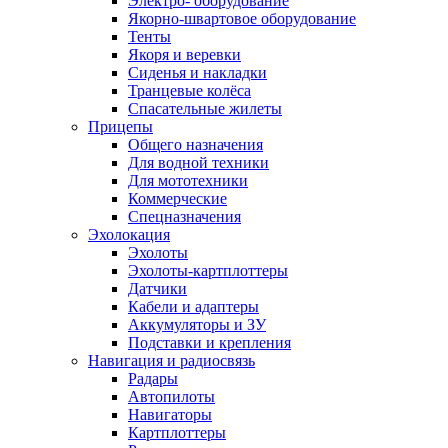
Электро- оборудование
Якорно-швартовое оборудование
Тенты
Якоря и веревки
Сиденья и накладки
Транцевые колёса
Спасательные жилеты
Прицепы
Общего назначения
Для водной техники
Для мототехники
Коммерческие
Спецназначения
Эхолокация
Эхолоты
Эхолоты-картплоттеры
Датчики
Кабели и адаптеры
Аккумуляторы и ЗУ
Подставки и крепления
Навигация и радиосвязь
Радары
Автопилоты
Навигаторы
Картплоттеры