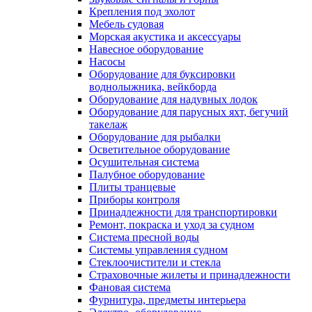
Крепления под эхолот
Мебель судовая
Морская акустика и аксессуары
Навесное оборудование
Насосы
Оборудование для буксировки
воднолыжника, вейкборда
Оборудование для надувных лодок
Оборудование для парусных яхт, бегучий
такелаж
Оборудование для рыбалки
Осветительное оборудование
Осушительная система
Палубное оборудование
Плиты транцевые
Приборы контроля
Принадлежности для транспортировки
Ремонт, покраска и уход за судном
Система пресной воды
Системы управления судном
Стеклоочистители и стекла
Страховочные жилеты и принадлежности
Фановая система
Фурнитура, предметы интерьера