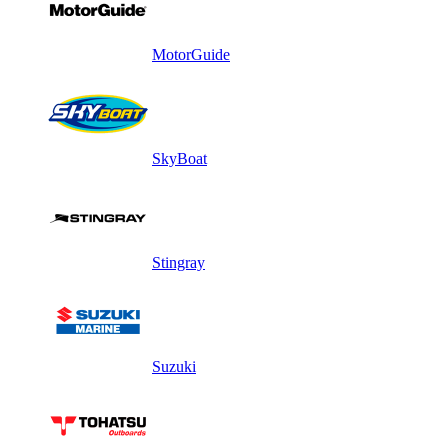
MotorGuide
SkyBoat
Stingray
Suzuki