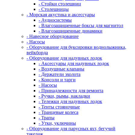
- Стойки столешниц
- Столешницы
- Морская акустика и аксессуары
- Аудиосистемы
- Влагозащищенные боксы для магнитол
- Влагозащищенные динамики
- Навесное оборудование
- Насосы
- Оборудование для буксировки воднолыжника,
вейкборда
- Оборудование для надувных лодок
- Аксессуары для надувных лодок
- Воздушные клапаны
- Держатели эхолота
- Консоли и тарги
- Насосы
- Принадлежности для ремонта
- Ручки, рымы, накладки
- Тележки для надувных лодок
- Тенты стояночные
- Транцевые колеса
- Трапы
- Утки, уключины
- Оборудование для парусных яхт, бегучий
такелаж